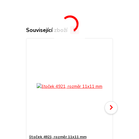
Související zboží
2
štoček 4921, rozměr 11x11 mm
Náhradní po