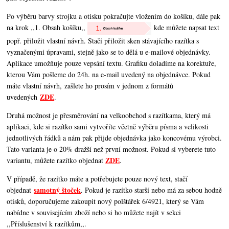
Po výběru barvy strojku a otisku pokračujte vložením do košíku, dále pak
na krok ,,1. Obsah košíku,,
kde můžete napsat text
popř. přiložit vlastní návrh. Stačí přiložit sken stávajícího razítka s
vyznačenými úpravami, stejně jako se to dělá u e-mailové objednávky.
Aplikace umožňuje pouze vepsání textu. Grafiku doladíme na korektuře,
kterou Vám pošleme do 24h. na e-mail uvedený na objednávce. Pokud
máte vlastní návrh, zašlete ho prosím v jednom z formátů
ZDE
uvedených
.
Druhá možnost je přesměrování na velkoobchod s razítkama, který má
aplikaci, kde si razítko sami vytvoříte včetně výběru písma a velikosti
jednotlivých řádků a nám pak přijde objednávka jako koncovému výrobci.
Tato varianta je o 20% dražší než první možnost. Pokud si vyberete tuto
ZDE
variantu, můžete razítko objednat
.
V případě, že razítko máte a potřebujete pouze nový text, stačí
samotný štoček
objednat
. Pokud je razítko starší nebo má za sebou hodně
otisků, doporučujeme zakoupit nový polštářek 6/4921, který se Vám
nabídne v souvisejícím zboží nebo si ho můžete najít v sekci
,,Příslušenství k razítkům,,.