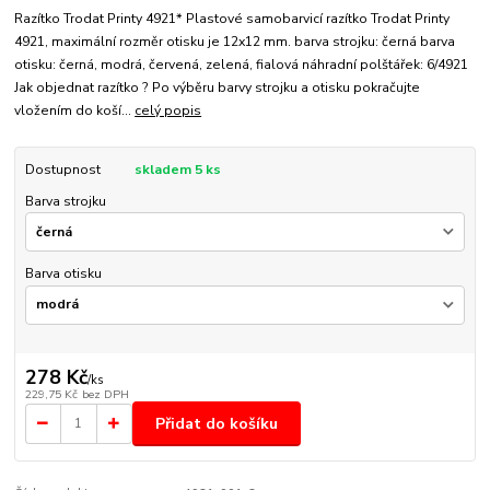
Razítko Trodat Printy 4921* Plastové samobarvicí razítko Trodat Printy
4921, maximální rozměr otisku je 12x12 mm. barva strojku: černá barva
otisku: černá, modrá, červená, zelená, fialová náhradní polštářek: 6/4921
Jak objednat razítko ? Po výběru barvy strojku a otisku pokračujte
vložením do koší...
celý popis
Dostupnost
skladem 5 ks
Barva strojku
Barva otisku
278 Kč
/
ks
229,75 Kč
bez DPH
Přidat do košíku