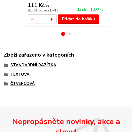
111 Kč
79 Kč
/
ks
/
ks
skladem 1000 ks
91,74 Kč
bez DPH
65,29 Kč
bez
Přidat do košíku
Zboží zařazeno v kategoriích
STANDARDNÍ RAZÍTKA
TEXTOVÁ
ČTVERCOVÁ
Nepropásněte novinky, akce a
slevy!