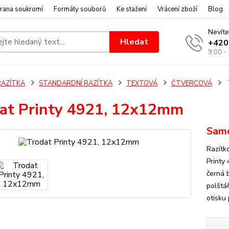
rana soukromí
Formáty souborů
Ke stažení
Vrácení zboží
Blog
Nevíte
Hledat
+420
9:00 -
RAZÍTKA
STANDARDNÍ RAZÍTKA
TEXTOVÁ
ČTVERCOVÁ
at Printy 4921, 12x12mm
Samo
Razítk
Printy
černá 
polštář
otisku 