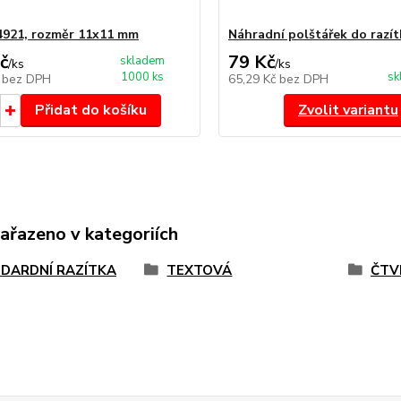
4921, rozměr 11x11 mm
Náhradní polštářek do razít
č
79 Kč
skladem
/
ks
/
ks
1000 ks
sk
č
bez DPH
65,29 Kč
bez DPH
Přidat do košíku
Zvolit variantu
zařazeno v kategoriích
DARDNÍ RAZÍTKA
TEXTOVÁ
ČTV