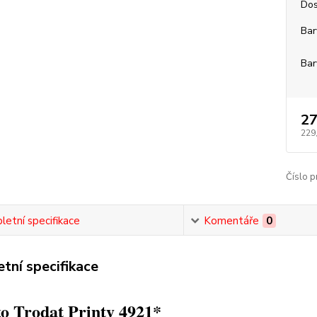
Dos
Bar
Bar
27
229
Číslo p
etní specifikace
Komentáře
0
tní specifikace
o Trodat Printy 4921*