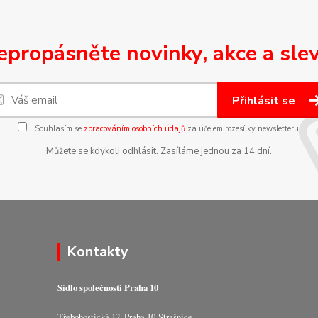
epropásněte novinky, akce a slev
Přihlásit se
Souhlasím se
zpracováním osobních údajů
za účelem rozesílky newsletteru.
Můžete se kdykoli odhlásit. Zasíláme jednou za 14 dní.
Kontakty
Sídlo společnosti Praha 10
Třebohostická 12, Praha 10-Strašnice