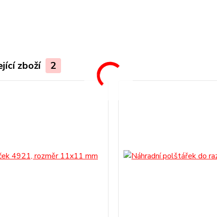
.
jící zboží
2