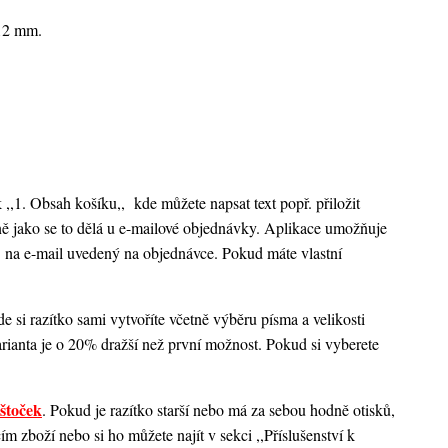
x12 mm.
k ,,1. Obsah košíku,,
kde můžete napsat text popř. přiložit
ejně jako se to dělá u e-mailové objednávky. Aplikace umožňuje
 na e-mail uvedený na objednávce. Pokud máte vlastní
 si razítko sami vytvoříte včetně výběru písma a velikosti
rianta je o 20% dražší než první možnost. Pokud si vyberete
štoček
. Pokud je razítko starší nebo má za sebou hodně otisků,
 zboží nebo si ho můžete najít v sekci ,,Příslušenství k