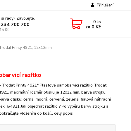
Přihlášení
 si rady? Zavolejte.
0
ks
 234 700 700
za
0 Kč
 15:00
Trodat Printy 4921, 12x12mm
barvicí razítko
o Trodat Printy 4921* Plastové samobarvicí razítko Trodat
 4921, maximální rozměr otisku je 12x12 mm. barva strojku:
barva otisku: černá, modrá, červená, zelená, fialová náhradní
ek: 6/4921 Jak objednat razítko ? Po výběru barvy strojku a
pokračujte vložením do koší...
celý popis