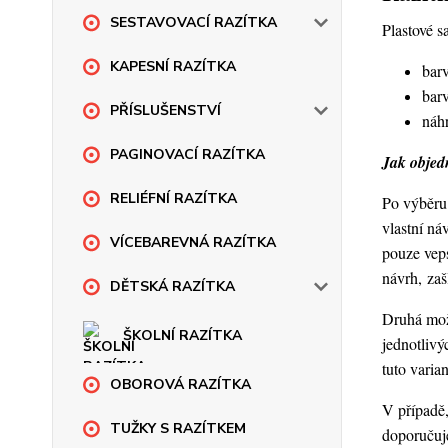
SESTAVOVACÍ RAZÍTKA
Plastové s
KAPESNÍ RAZÍTKA
barv
barv
PŘÍSLUŠENSTVÍ
náhr
PAGINOVACÍ RAZÍTKA
Jak objedn
RELIÉFNÍ RAZÍTKA
Po výběru 
vlastní ná
VÍCEBAREVNÁ RAZÍTKA
pouze veps
návrh, za
DĚTSKÁ RAZÍTKA
Druhá možn
ŠKOLNÍ RAZÍTKA
jednotlivý
tuto varia
OBOROVÁ RAZÍTKA
V případě,
TUŽKY S RAZÍTKEM
doporučuje