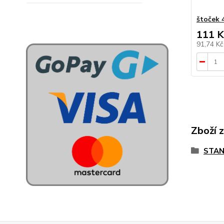
štoček 
111 K
91,74 K
Zboží 
STAN