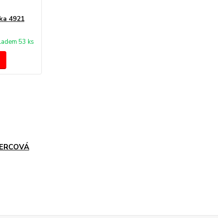
ka 4921
ladem 53 ks
ERCOVÁ