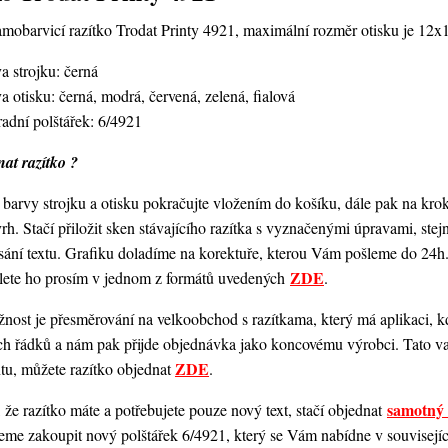
amobarvicí razítko Trodat Printy 4921,
maximální rozměr otisku je 12
a strojku: černá
a otisku: černá, modrá, červená, zelená, fialová
adní polštářek: 6/4921
at razítko ?
barvy strojku a otisku pokračujte vložením do košíku, dále pak na kro
vrh. Stačí přiložit sken stávajícího razítka s vyznačenými úpravami, st
ání textu. Grafiku doladíme na korektuře, kterou Vám pošleme do 24h.
ZDE
šlete ho prosím v jednom z formátů uvedených
.
ost je přesměrování na velkoobchod s razítkama, který má aplikaci, kde
ch řádků a nám pak přijde objednávka jako koncovému výrobci. Tato va
ZDE
ntu, můžete razítko objednat
.
samotný 
 že razítko máte a potřebujete pouze nový text, stačí objednat
me zakoupit nový polštářek 6/4921, který se Vám nabídne v souvisejícím