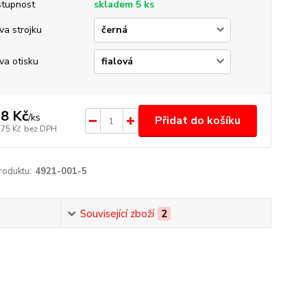
tupnost
skladem 5 ks
va strojku
va otisku
8 Kč
/
ks
Přidat do košíku
,75 Kč
bez DPH
roduktu:
4921-001-5
Související zboží
2