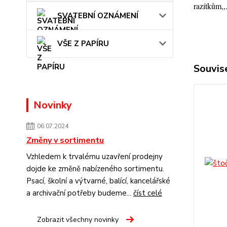
razítkům,,
SVATEBNÍ OZNÁMENÍ
VŠE Z PAPÍRU
Souvise
Novinky
06.07.2024
Změny v sortimentu
Vzhledem k trvalému uzavření prodejny
dojde ke změně nabízeného sortimentu.
Psací, školní a výtvarné, balící, kancelářské
a archivační potřeby budeme...
číst celé
Zobrazit všechny novinky