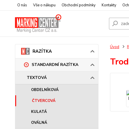
O nás
Vše o nákupu
Obchodní podmínky
Kontakty
Och
Úvod
RAZÍTKA
Trod
STANDARDNÍ RAZÍTKA
TEXTOVÁ
OBDELNÍKOVÁ
ČTVERCOVÁ
KULATÁ
OVÁLNÁ