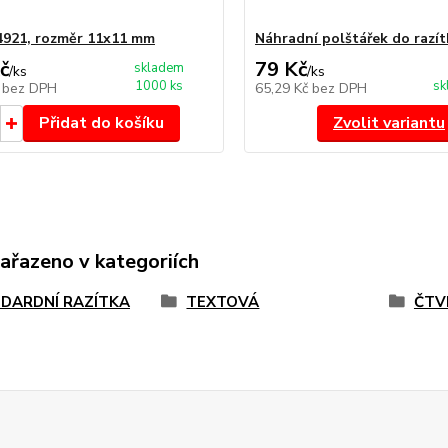
4921, rozměr 11x11 mm
Náhradní polštářek do razít
č
79 Kč
skladem
/
ks
/
ks
1000 ks
sk
č
bez DPH
65,29 Kč
bez DPH
Přidat do košíku
Zvolit variantu
zařazeno v kategoriích
DARDNÍ RAZÍTKA
TEXTOVÁ
ČTV