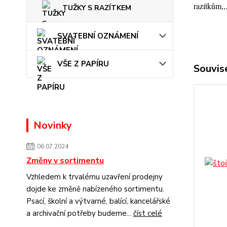
razítkům,,
TUŽKY S RAZÍTKEM
SVATEBNÍ OZNÁMENÍ
VŠE Z PAPÍRU
Souvise
Novinky
06.07.2024
Změny v sortimentu
Vzhledem k trvalému uzavření prodejny
dojde ke změně nabízeného sortimentu.
Psací, školní a výtvarné, balící, kancelářské
a archivační potřeby budeme...
číst celé