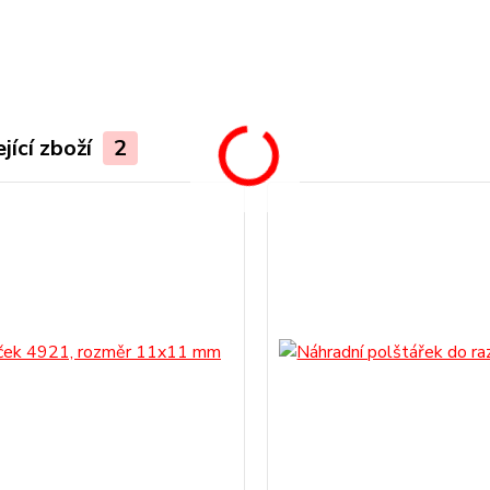
.
jící zboží
2