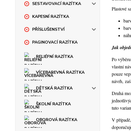
SESTAVOVACÍ RAZÍTKA
Plastové s
KAPESNÍ RAZÍTKA
barv
barv
PŘÍSLUŠENSTVÍ
náhr
PAGINOVACÍ RAZÍTKA
Jak objedn
RELIÉFNÍ RAZÍTKA
Po výběru 
vlastní ná
VÍCEBAREVNÁ RAZÍTKA
pouze veps
návrh, za
DĚTSKÁ RAZÍTKA
Druhá možn
jednotlivý
ŠKOLNÍ RAZÍTKA
tuto varia
V případě,
OBOROVÁ RAZÍTKA
doporučuje