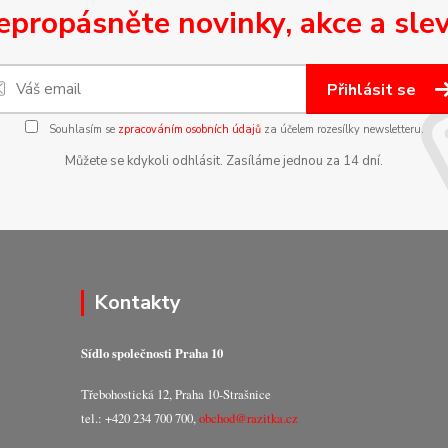
epropásněte novinky, akce a slev
Přihlásit se
Souhlasím se
zpracováním osobních údajů
za účelem rozesílky newsletteru.
Můžete se kdykoli odhlásit. Zasíláme jednou za 14 dní.
Kontakty
Sídlo společnosti Praha 10
Třebohostická 12, Praha 10-Strašnice
tel.: +420 234 700 700,
obchod@razitka.cz