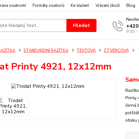
rana soukromí
Formáty souborů
Ke stažení
Vrácení zboží
Blog
Nevíte
Hledat
+420
9:00 -
RAZÍTKA
STANDARDNÍ RAZÍTKA
TEXTOVÁ
ČTVERCOVÁ
at Printy 4921, 12x12mm
Samo
Razítk
Printy
černá 
polštář
otisku 