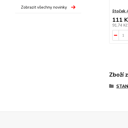
Zobrazit všechny novinky
štoček 
111 K
91,74 K
Zboží 
STAN