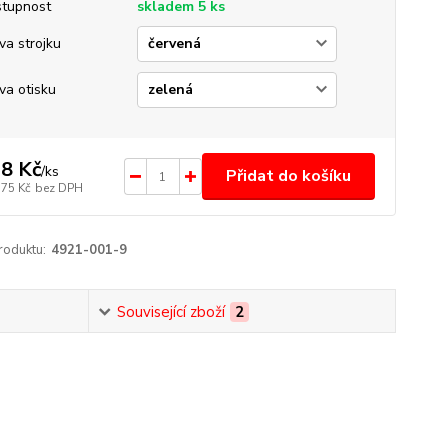
tupnost
skladem 5 ks
va strojku
va otisku
8 Kč
/
ks
Přidat do košíku
,75 Kč
bez DPH
roduktu:
4921-001-9
Související zboží
2