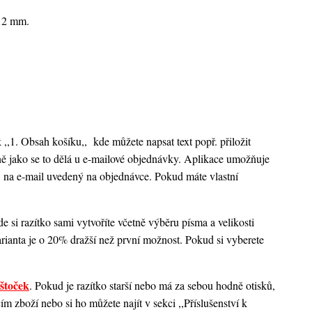
x12 mm.
k ,,1. Obsah košíku,,
kde můžete napsat text popř. přiložit
ejně jako se to dělá u e-mailové objednávky. Aplikace umožňuje
 na e-mail uvedený na objednávce. Pokud máte vlastní
 si razítko sami vytvoříte včetně výběru písma a velikosti
rianta je o 20% dražší než první možnost. Pokud si vyberete
štoček
. Pokud je razítko starší nebo má za sebou hodně otisků,
 zboží nebo si ho můžete najít v sekci ,,Příslušenství k