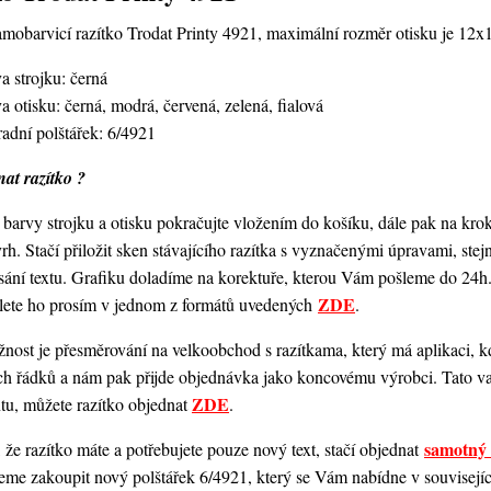
amobarvicí razítko Trodat Printy 4921,
maximální rozměr otisku je 12
a strojku: černá
a otisku: černá, modrá, červená, zelená, fialová
adní polštářek: 6/4921
at razítko ?
barvy strojku a otisku pokračujte vložením do košíku, dále pak na kro
vrh. Stačí přiložit sken stávajícího razítka s vyznačenými úpravami, st
ání textu. Grafiku doladíme na korektuře, kterou Vám pošleme do 24h.
ZDE
šlete ho prosím v jednom z formátů uvedených
.
ost je přesměrování na velkoobchod s razítkama, který má aplikaci, kde
ch řádků a nám pak přijde objednávka jako koncovému výrobci. Tato va
ZDE
ntu, můžete razítko objednat
.
samotný 
 že razítko máte a potřebujete pouze nový text, stačí objednat
me zakoupit nový polštářek 6/4921, který se Vám nabídne v souvisejícím