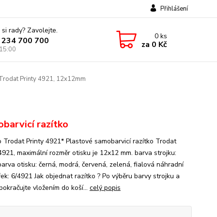
Přihlášení
 si rady? Zavolejte.
0
ks
 234 700 700
za
0 Kč
 15:00
Trodat Printy 4921, 12x12mm
barvicí razítko
o Trodat Printy 4921* Plastové samobarvicí razítko Trodat
 4921, maximální rozměr otisku je 12x12 mm. barva strojku:
barva otisku: černá, modrá, červená, zelená, fialová náhradní
ek: 6/4921 Jak objednat razítko ? Po výběru barvy strojku a
pokračujte vložením do koší...
celý popis