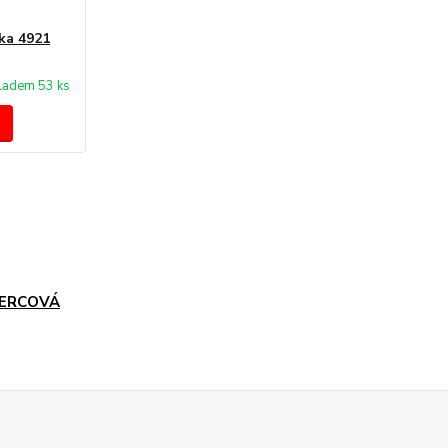
ka 4921
ladem 53 ks
ERCOVÁ