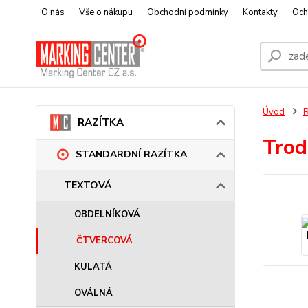
O nás
Vše o nákupu
Obchodní podmínky
Kontakty
Och
Úvod
RAZÍTKA
Trod
STANDARDNÍ RAZÍTKA
TEXTOVÁ
OBDELNÍKOVÁ
ČTVERCOVÁ
KULATÁ
OVÁLNÁ