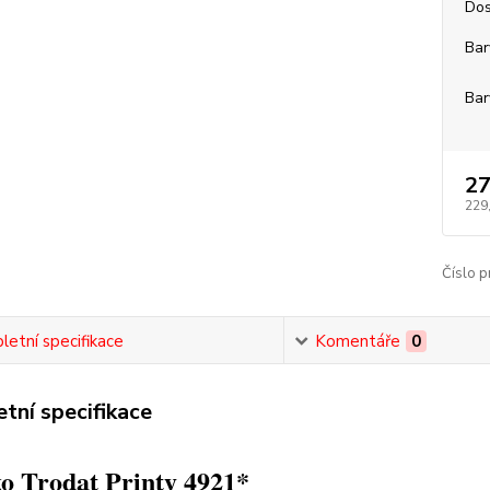
Dos
Bar
Bar
27
229
Číslo p
etní specifikace
Komentáře
0
tní specifikace
o Trodat Printy 4921*