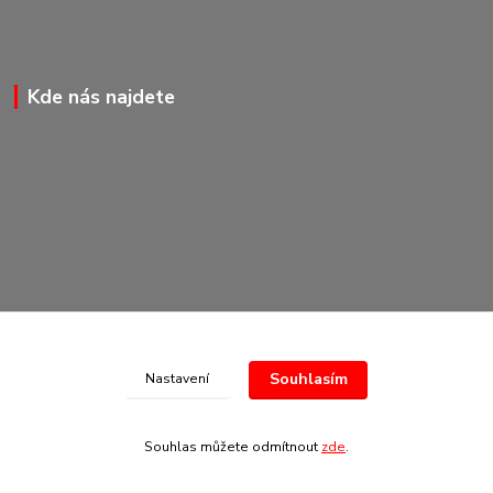
Kde nás najdete
Souhlasím
Nastavení
© Copyright 2020-2026 Marking Center CZ a.s.
Souhlas můžete odmítnout
zde
.
Vytvořeno na
Eshop-rychle.cz