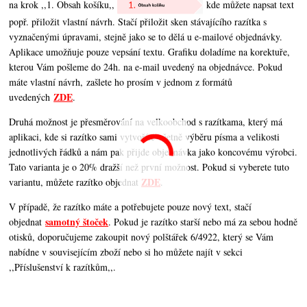
na krok ,,1. Obsah košíku,,
kde můžete napsat text
popř. přiložit vlastní návrh. Stačí přiložit sken stávajícího razítka s
vyznačenými úpravami, stejně jako se to dělá u e-mailové objednávky.
Aplikace umožňuje pouze vepsání textu. Grafiku doladíme na korektuře,
kterou Vám pošleme do 24h. na e-mail uvedený na objednávce. Pokud
máte vlastní návrh, zašlete ho prosím v jednom z formátů
ZDE
uvedených
.
Druhá možnost je přesměrování na velkoobchod s razítkama, který má
aplikaci, kde si razítko sami vytvoříte včetně výběru písma a velikosti
jednotlivých řádků a nám pak přijde objednávka jako koncovému výrobci.
Tato varianta je o 20% dražší než první možnost. Pokud si vyberete tuto
ZDE
variantu, můžete razítko objednat
.
V případě, že razítko máte a potřebujete pouze nový text, stačí
samotný štoček
objednat
. Pokud je razítko starší nebo má za sebou hodně
otisků, doporučujeme zakoupit nový polštářek 6/4922, který se Vám
nabídne v souvisejícím zboží nebo si ho můžete najít v sekci
,,Příslušenství k razítkům,,.