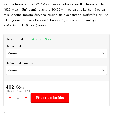
Razítko Trodat Printy 4922* Plastové samobarvicí razítko Trodat Printy
4922, maximální rozměr otisku je 20x20 mm. barva strojku: černá barva
otisku: černá, modrá, červená, zelená, fialová náhradní polštářek: 6/4922
Jak objednat razítko ? Po výběru barvy strojku a otisku pokračujte
vložením do koší...
celý popis
Dostupnost
skladem 9 ks
Barva otisku
Barva otisku razítka
402 Kč
/
ks
332,23 Kč
bez DPH
Přidat do košíku