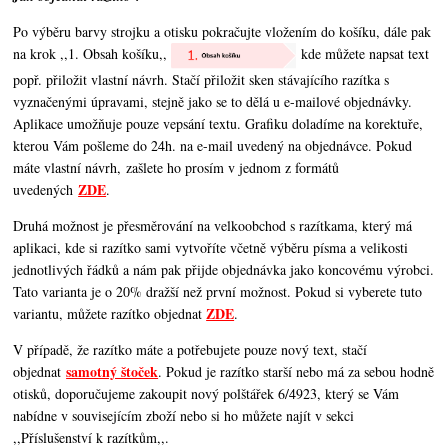
Po výběru barvy strojku a otisku pokračujte vložením do košíku, dále pak
na krok ,,1. Obsah košíku,,
kde můžete napsat text
popř. přiložit vlastní návrh. Stačí přiložit sken stávajícího razítka s
vyznačenými úpravami, stejně jako se to dělá u e-mailové objednávky.
Aplikace umožňuje pouze vepsání textu. Grafiku doladíme na korektuře,
kterou Vám pošleme do 24h. na e-mail uvedený na objednávce. Pokud
máte vlastní návrh, zašlete ho prosím v jednom z formátů
ZDE
uvedených
.
Druhá možnost je přesměrování na velkoobchod s razítkama, který má
aplikaci, kde si razítko sami vytvoříte včetně výběru písma a velikosti
jednotlivých řádků a nám pak přijde objednávka jako koncovému výrobci.
Tato varianta je o 20% dražší než první možnost. Pokud si vyberete tuto
ZDE
variantu, můžete razítko objednat
.
V případě, že razítko máte a potřebujete pouze nový text, stačí
samotný štoček
objednat
. Pokud je razítko starší nebo má za sebou hodně
otisků, doporučujeme zakoupit nový polštářek 6/4923, který se Vám
nabídne v souvisejícím zboží nebo si ho můžete najít v sekci
,,Příslušenství k razítkům,,.