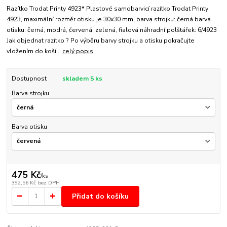
Razítko Trodat Printy 4923* Plastové samobarvicí razítko Trodat Printy
4923, maximální rozměr otisku je 30x30 mm. barva strojku: černá barva
otisku: černá, modrá, červená, zelená, fialová náhradní polštářek: 6/4923
Jak objednat razítko ? Po výběru barvy strojku a otisku pokračujte
vložením do koší...
celý popis
Dostupnost
skladem 5 ks
Barva strojku
Barva otisku
475 Kč
/
ks
392,56 Kč
bez DPH
Přidat do košíku