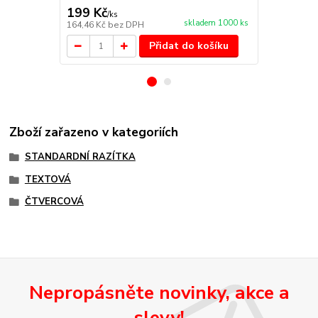
199 Kč
92 Kč
/
ks
/
ks
skladem 1000 ks
164,46 Kč
bez DPH
76,03 Kč
bez
Přidat do košíku
Zboží zařazeno v kategoriích
STANDARDNÍ RAZÍTKA
TEXTOVÁ
ČTVERCOVÁ
Nepropásněte novinky, akce a
slevy!