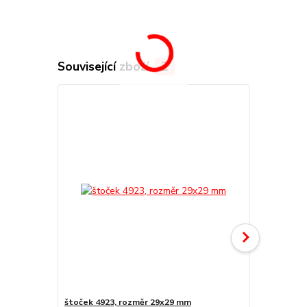
Související zboží
2
štoček 4923, rozměr 29x29 mm
Náhradní po