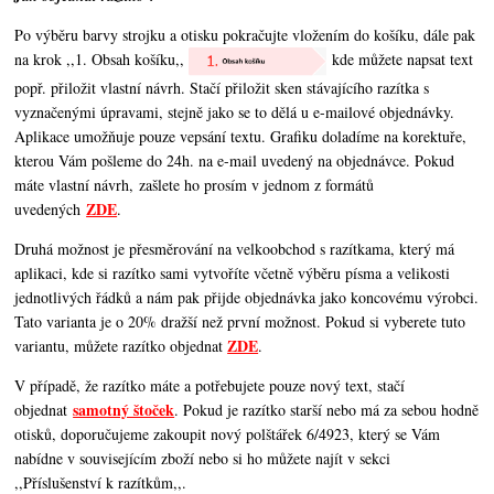
Po výběru barvy strojku a otisku pokračujte vložením do košíku, dále pak
na krok ,,1. Obsah košíku,,
kde můžete napsat text
popř. přiložit vlastní návrh. Stačí přiložit sken stávajícího razítka s
vyznačenými úpravami, stejně jako se to dělá u e-mailové objednávky.
Aplikace umožňuje pouze vepsání textu. Grafiku doladíme na korektuře,
kterou Vám pošleme do 24h. na e-mail uvedený na objednávce. Pokud
máte vlastní návrh, zašlete ho prosím v jednom z formátů
ZDE
uvedených
.
Druhá možnost je přesměrování na velkoobchod s razítkama, který má
aplikaci, kde si razítko sami vytvoříte včetně výběru písma a velikosti
jednotlivých řádků a nám pak přijde objednávka jako koncovému výrobci.
Tato varianta je o 20% dražší než první možnost. Pokud si vyberete tuto
ZDE
variantu, můžete razítko objednat
.
V případě, že razítko máte a potřebujete pouze nový text, stačí
samotný štoček
objednat
. Pokud je razítko starší nebo má za sebou hodně
otisků, doporučujeme zakoupit nový polštářek 6/4923, který se Vám
nabídne v souvisejícím zboží nebo si ho můžete najít v sekci
,,Příslušenství k razítkům,,.