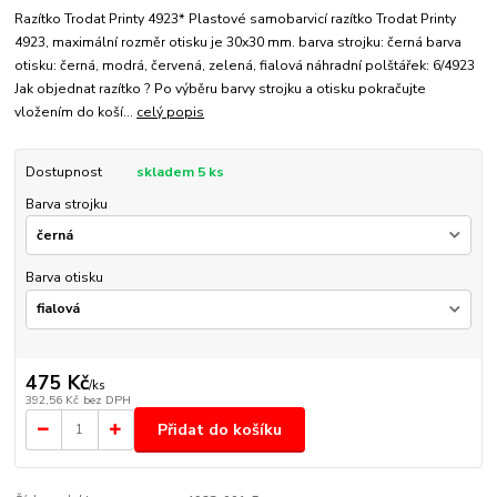
Razítko Trodat Printy 4923* Plastové samobarvicí razítko Trodat Printy
4923, maximální rozměr otisku je 30x30 mm. barva strojku: černá barva
otisku: černá, modrá, červená, zelená, fialová náhradní polštářek: 6/4923
Jak objednat razítko ? Po výběru barvy strojku a otisku pokračujte
vložením do koší...
celý popis
Dostupnost
skladem 5 ks
Barva strojku
Barva otisku
475 Kč
/
ks
392,56 Kč
bez DPH
Přidat do košíku