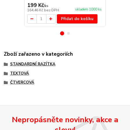
199 Kč
92 Kč
/
ks
/
ks
skladem 1000 ks
164,46 Kč
bez DPH
76,03 Kč
bez
Přidat do košíku
Zboží zařazeno v kategoriích
STANDARDNÍ RAZÍTKA
TEXTOVÁ
ČTVERCOVÁ
Nepropásněte novinky, akce a
slevy!