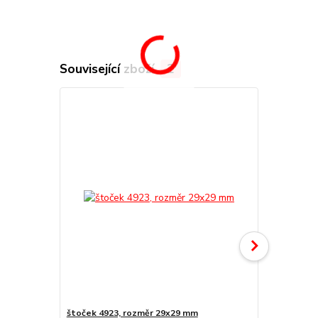
Související zboží
2
štoček 4923, rozměr 29x29 mm
Náhradní po