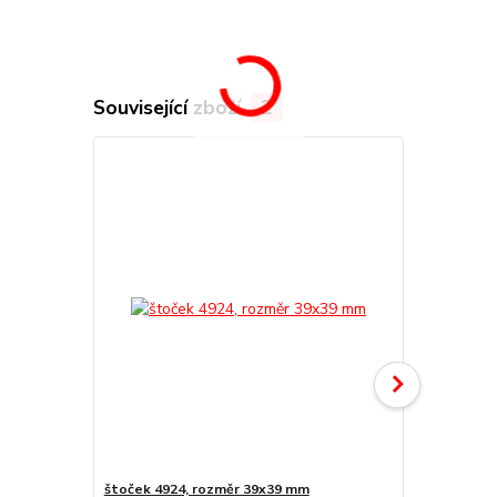
Související zboží
2
štoček 4924, rozměr 39x39 mm
Náhradní po