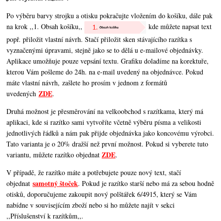
Po výběru barvy strojku a otisku pokračujte vložením do košíku, dále pak
na krok ,,1. Obsah košíku,,
kde můžete napsat text
popř. přiložit vlastní návrh. Stačí přiložit sken stávajícího razítka s
vyznačenými úpravami, stejně jako se to dělá u e-mailové objednávky.
Aplikace umožňuje pouze vepsání textu. Grafiku doladíme na korektuře,
kterou Vám pošleme do 24h. na e-mail uvedený na objednávce. Pokud
máte vlastní návrh, zašlete ho prosím v jednom z formátů
ZDE
uvedených
.
Druhá možnost je přesměrování na velkoobchod s razítkama, který má
aplikaci, kde si razítko sami vytvoříte včetně výběru písma a velikosti
jednotlivých řádků a nám pak přijde objednávka jako koncovému výrobci.
Tato varianta je o 20% dražší než první možnost. Pokud si vyberete tuto
ZDE
variantu, můžete razítko objednat
.
V případě, že razítko máte a potřebujete pouze nový text, stačí
samotný štoček
objednat
. Pokud je razítko starší nebo má za sebou hodně
otisků, doporučujeme zakoupit nový polštářek 6/4915, který se Vám
nabídne v souvisejícím zboží nebo si ho můžete najít v sekci
,,Příslušenství k razítkům,,.