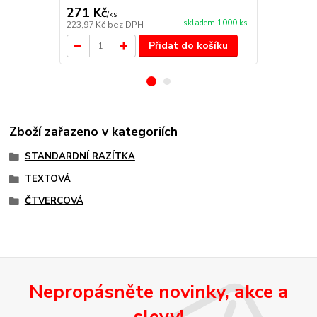
271 Kč
125 Kč
/
ks
/
ks
skladem 1000 ks
223,97 Kč
bez DPH
103,31 Kč
be
Přidat do košíku
Zboží zařazeno v kategoriích
STANDARDNÍ RAZÍTKA
TEXTOVÁ
ČTVERCOVÁ
Nepropásněte novinky, akce a
slevy!