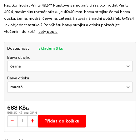
Razítko Trodat Printy 4924* Plastové samobarvicí razítko Trodat Printy
4924, maximální rozměr otisku je 40x40 mm. barva strojku: černá barva
otisku: černá, modrá, červená, zelená, fialová náhradní polštářek: 6/4924
Jak objednat razítko ? Po výběru barvy strojku a otisku pokračujte
vložením do koší...
celý popis
Dostupnost
skladem 3 ks
Barva strojku
Barva otisku
688 Kč
/
ks
568,60 Kč
bez DPH
Přidat do košíku