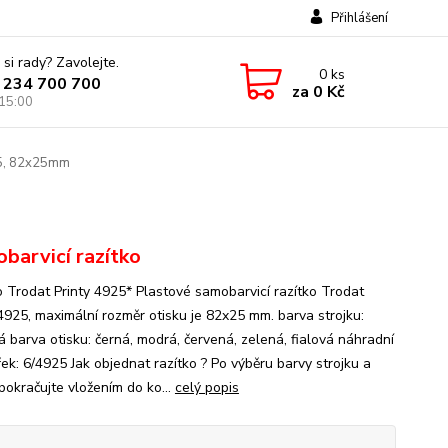
Přihlášení
 si rady? Zavolejte.
0
ks
 234 700 700
za
0 Kč
 15:00
25, 82x25mm
barvicí razítko
o Trodat Printy 4925* Plastové samobarvicí razítko Trodat
 4925, maximální rozměr otisku je 82x25 mm. barva strojku:
á barva otisku: černá, modrá, červená, zelená, fialová náhradní
ek: 6/4925 Jak objednat razítko ? Po výběru barvy strojku a
pokračujte vložením do ko...
celý popis