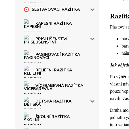
SESTAVOVACÍ RAZÍTKA
Razítk
KAPESNÍ RAZÍTKA
Plastové s
barv
PŘÍSLUŠENSTVÍ
barv
náhr
PAGINOVACÍ RAZÍTKA
Jak objedn
RELIÉFNÍ RAZÍTKA
Po výběru 
vlastní ná
VÍCEBAREVNÁ RAZÍTKA
pouze veps
návrh, za
DĚTSKÁ RAZÍTKA
Druhá možn
jednotlivý
ŠKOLNÍ RAZÍTKA
tuto varia