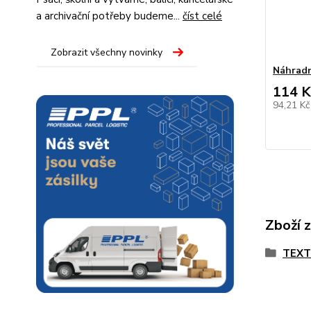
a archivační potřeby budeme...
číst celé
Zobrazit všechny novinky
Náhradn
114 K
94,21 K
Zboží 
TEX