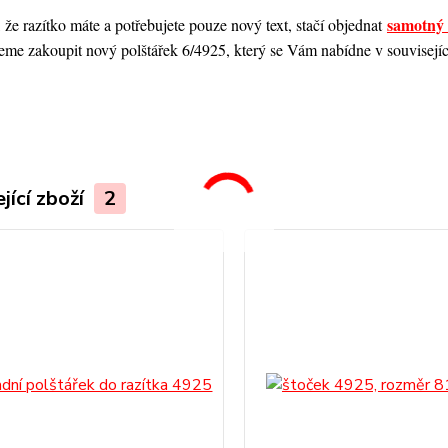
samotný 
 že razítko máte a potřebujete pouze nový text, stačí objednat
me zakoupit nový polštářek 6/4925, který se Vám nabídne v souvisejícím
.
jící zboží
2