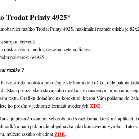
o Trodat Printy 4925*
amobarvicí razítko Trodat Printy 4925,
maximální rozměr otisku je 82
a strojku: červená
a otisku: černá, modrá, červená, zelená, fialová
adní polštářek: 6/4925
at razítko ?
barvy strojku a otisku pokračujte vložením do košíku, dále pak na kro
vrh. Stačí přiložit sken stávajícího razítka s vyznačenými úpravami, st
ání textu. Grafiku doladíme na korektuře, kterou Vám pošleme do 24h.
ZDE
šlete ho prosím v jednom z formátů uvedených
.
ost je přesměrování na velkoobchod s razítkama, který má aplikaci, kde
ch řádků a nám pak přijde objednávka jako koncovému výrobci. Tato va
ZDE
ntu, můžete razítko objednat
.