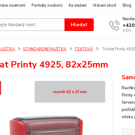
rana soukromí
Formáty souborů
Ke stažení
Vrácení zboží
Blog
Nevíte
Hledat
+420
9:00 -
RAZÍTKA
STANDARDNÍ RAZÍTKA
TEXTOVÁ
Trodat Printy 49
at Printy 4925, 82x25mm
Samo
Razítk
Printy
červen
polštář
otisku 