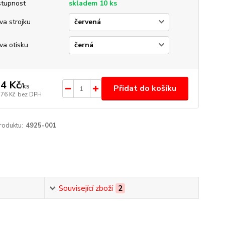
tupnost
skladem 10 ks
va strojku
va otisku
4 Kč
/
ks
Přidat do košíku
,76 Kč
bez DPH
roduktu:
4925-001
Související zboží
2