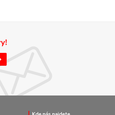
y!
Kde nás najdete