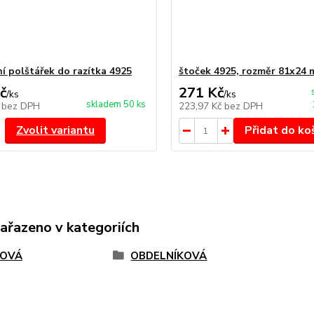
í polštářek do razítka 4925
štoček 4925, rozměr 81x24
č
271 Kč
/
ks
/
ks
skladem 50 ks
č
bez DPH
223,97 Kč
bez DPH
Zvolit variantu
Přidat do ko
zařazeno v kategoriích
TOVÁ
OBDELNÍKOVÁ