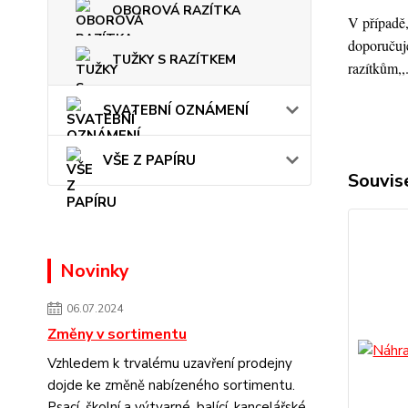
OBOROVÁ RAZÍTKA
V případě,
doporučuje
TUŽKY S RAZÍTKEM
razítkům,,
SVATEBNÍ OZNÁMENÍ
VŠE Z PAPÍRU
Souvise
Novinky
06.07.2024
Změny v sortimentu
Vzhledem k trvalému uzavření prodejny
dojde ke změně nabízeného sortimentu.
Psací, školní a výtvarné, balící, kancelářské