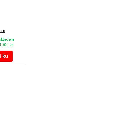
 mm
skladem
1000 ks
šíku