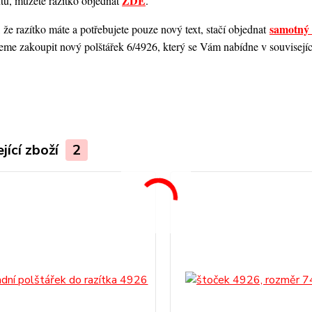
ZDE
ntu, můžete razítko objednat
.
samotný 
 že razítko máte a potřebujete pouze nový text, stačí objednat
me zakoupit nový polštářek 6/4926, který se Vám nabídne v souvisejícím
.
jící zboží
2