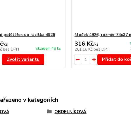
í polštářek do razítka 4926
štoček 4926, rozměr 74x37
č
316 Kč
/
ks
/
ks
skladem 48 ks
Kč
bez DPH
261,16 Kč
bez DPH
Zvolit variantu
Přidat do ko
zařazeno v kategoriích
TOVÁ
OBDELNÍKOVÁ