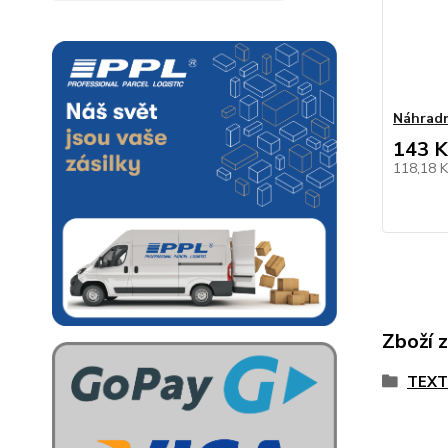
Náhradn
143 K
118,18 
Zboží 
TEX