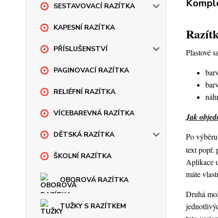
Komple
SESTAVOVACÍ RAZÍTKA
KAPESNÍ RAZÍTKA
Razítk
PŘÍSLUŠENSTVÍ
Plastové s
PAGINOVACÍ RAZÍTKA
barv
barv
RELIÉFNÍ RAZÍTKA
náhr
VÍCEBAREVNÁ RAZÍTKA
Jak objedn
DĚTSKÁ RAZÍTKA
Po výběru 
text popř.
ŠKOLNÍ RAZÍTKA
Aplikace 
máte vlast
OBOROVÁ RAZÍTKA
Druhá možn
jednotlivý
TUŽKY S RAZÍTKEM