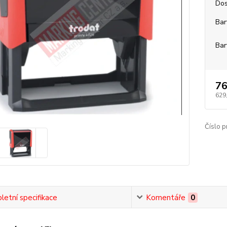
Dos
Bar
Bar
76
629
Číslo p
etní specifikace
Komentáře
0