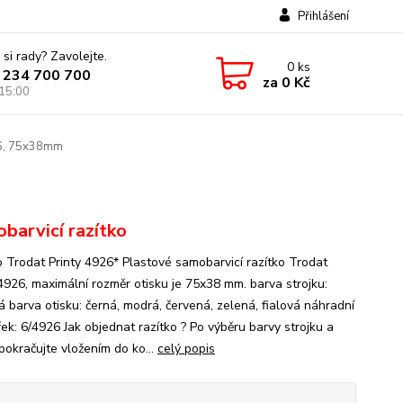
Přihlášení
 si rady? Zavolejte.
0
ks
 234 700 700
za
0 Kč
 15:00
26, 75x38mm
barvicí razítko
o Trodat Printy 4926* Plastové samobarvicí razítko Trodat
 4926, maximální rozměr otisku je 75x38 mm. barva strojku:
á barva otisku: černá, modrá, červená, zelená, fialová náhradní
ek: 6/4926 Jak objednat razítko ? Po výběru barvy strojku a
pokračujte vložením do ko...
celý popis