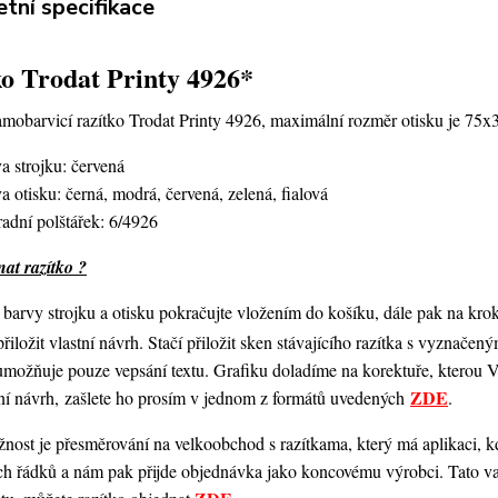
tní specifikace
o Trodat Printy 4926*
amobarvicí razítko Trodat Printy 4926,
maximální rozměr otisku je 75
a strojku: červená
a otisku: černá, modrá, červená, zelená, fialová
adní polštářek: 6/4926
at razítko ?
barvy strojku a otisku pokračujte vložením do košíku, dále pak na kro
 přiložit vlastní návrh. Stačí přiložit sken stávajícího razítka s vyznače
umožňuje pouze vepsání textu. Grafiku doladíme na korektuře, kterou
ZDE
ní návrh, zašlete ho prosím v jednom z formátů uvedených
.
ost je přesměrování na velkoobchod s razítkama, který má aplikaci, kde
ch řádků a nám pak přijde objednávka jako koncovému výrobci. Tato va