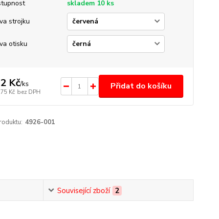
tupnost
skladem 10 ks
va strojku
va otisku
2 Kč
/
ks
Přidat do košíku
,75 Kč
bez DPH
roduktu:
4926-001
Související zboží
2