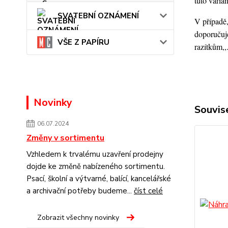
tuto varia
SVATEBNÍ OZNÁMENÍ
V případě,
doporučuje
VŠE Z PAPÍRU
razítkům,,
Novinky
Souvise
06.07.2024
Změny v sortimentu
Vzhledem k trvalému uzavření prodejny
dojde ke změně nabízeného sortimentu.
Psací, školní a výtvarné, balící, kancelářské
a archivační potřeby budeme...
číst celé
Zobrazit všechny novinky