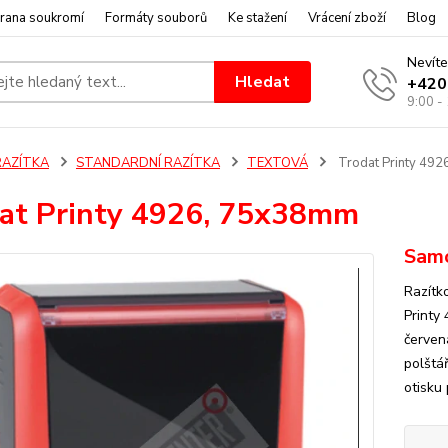
rana soukromí
Formáty souborů
Ke stažení
Vrácení zboží
Blog
Nevíte
Hledat
+420
9:00 -
RAZÍTKA
STANDARDNÍ RAZÍTKA
TEXTOVÁ
Trodat Printy 49
at Printy 4926, 75x38mm
Samo
Razítk
Printy
červen
polštář
otisku 