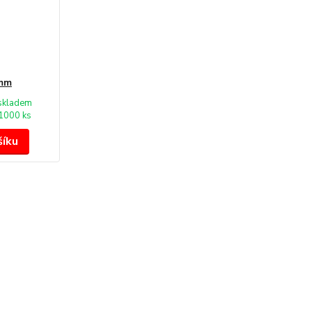
 mm
skladem
1000 ks
šíku