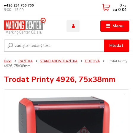
0
ks
+420 234 700 700
za
0 Kč
9:00 - 15:00
Menu
Hledat
Úvod
RAZÍTKA
STANDARDNÍ RAZÍTKA
TEXTOVÁ
Trodat Printy
4926, 75x38mm
Trodat Printy 4926, 75x38mm