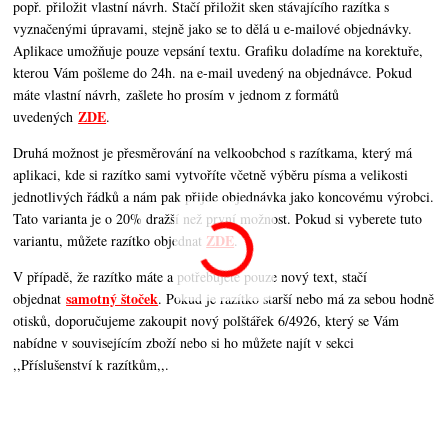
popř. přiložit vlastní návrh. Stačí přiložit sken stávajícího razítka s
vyznačenými úpravami, stejně jako se to dělá u e-mailové objednávky.
Aplikace umožňuje pouze vepsání textu. Grafiku doladíme na korektuře,
kterou Vám pošleme do 24h. na e-mail uvedený na objednávce. Pokud
máte vlastní návrh, zašlete ho prosím v jednom z formátů
ZDE
uvedených
.
Druhá možnost je přesměrování na velkoobchod s razítkama, který má
aplikaci, kde si razítko sami vytvoříte včetně výběru písma a velikosti
jednotlivých řádků a nám pak přijde objednávka jako koncovému výrobci.
Tato varianta je o 20% dražší než první možnost. Pokud si vyberete tuto
ZDE
variantu, můžete razítko objednat
.
V případě, že razítko máte a potřebujete pouze nový text, stačí
samotný štoček
objednat
. Pokud je razítko starší nebo má za sebou hodně
otisků, doporučujeme zakoupit nový polštářek 6/4926, který se Vám
nabídne v souvisejícím zboží nebo si ho můžete najít v sekci
,,Příslušenství k razítkům,,.