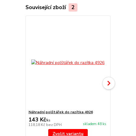
Související zboží
2
Náhradní polštářek do razítka 4926
štoček 4926
143 Kč
316 Kč
/
ks
/
ks
skladem 48 ks
118,18 Kč
bez DPH
261,16 Kč
be
Zvolit variantu