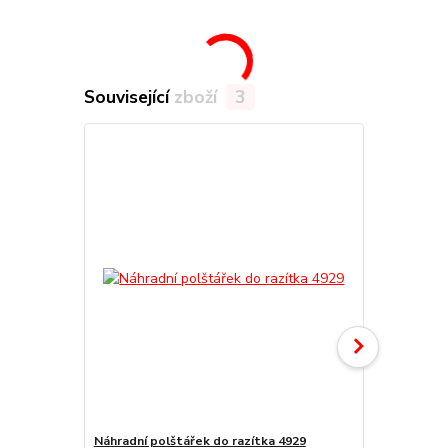
Související zboží
3
Náhradní polštářek do razítka 4929
Náhradní po