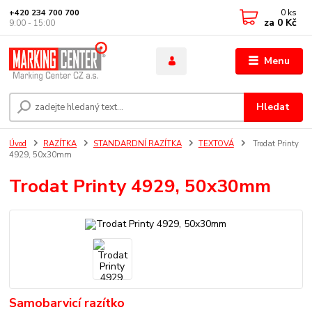
0
ks
+420 234 700 700
za
0 Kč
9:00 - 15:00
Menu
Hledat
Úvod
RAZÍTKA
STANDARDNÍ RAZÍTKA
TEXTOVÁ
Trodat Printy
4929, 50x30mm
Trodat Printy 4929, 50x30mm
Samobarvicí razítko