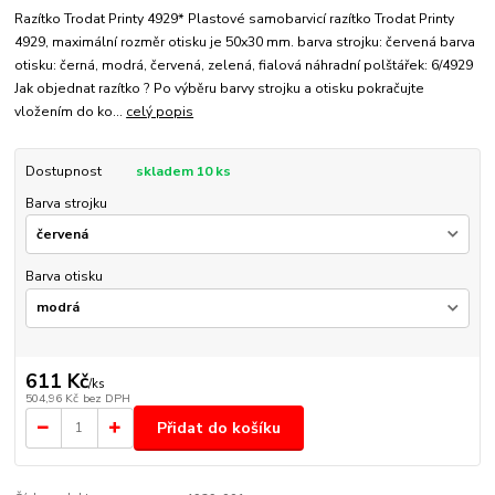
Razítko Trodat Printy 4929* Plastové samobarvicí razítko Trodat Printy
4929, maximální rozměr otisku je 50x30 mm. barva strojku: červená barva
otisku: černá, modrá, červená, zelená, fialová náhradní polštářek: 6/4929
Jak objednat razítko ? Po výběru barvy strojku a otisku pokračujte
vložením do ko...
celý popis
Dostupnost
skladem 10 ks
Barva strojku
Barva otisku
611 Kč
/
ks
504,96 Kč
bez DPH
Přidat do košíku