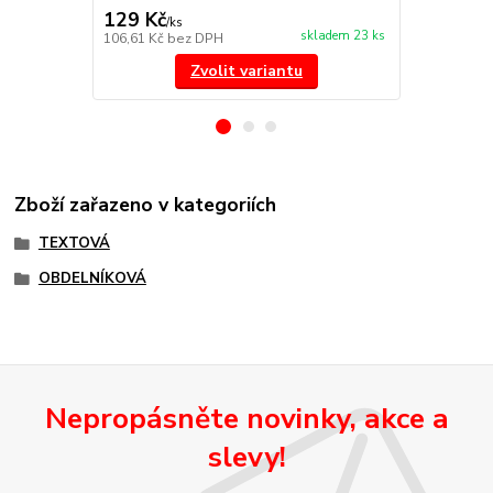
129 Kč
129 Kč
/
ks
/
ks
skladem 23 ks
106,61 Kč
bez DPH
106,61 Kč
be
Zvolit variantu
Zboží zařazeno v kategoriích
TEXTOVÁ
OBDELNÍKOVÁ
Nepropásněte novinky, akce a
slevy!