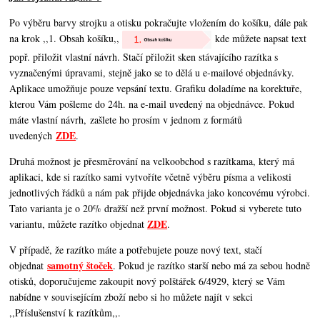
Po výběru barvy strojku a otisku pokračujte vložením do košíku, dále pak
na krok ,,1. Obsah košíku,,
kde můžete napsat text
popř. přiložit vlastní návrh. Stačí přiložit sken stávajícího razítka s
vyznačenými úpravami, stejně jako se to dělá u e-mailové objednávky.
Aplikace umožňuje pouze vepsání textu. Grafiku doladíme na korektuře,
kterou Vám pošleme do 24h. na e-mail uvedený na objednávce. Pokud
máte vlastní návrh, zašlete ho prosím v jednom z formátů
ZDE
uvedených
.
Druhá možnost je přesměrování na velkoobchod s razítkama, který má
aplikaci, kde si razítko sami vytvoříte včetně výběru písma a velikosti
jednotlivých řádků a nám pak přijde objednávka jako koncovému výrobci.
Tato varianta je o 20% dražší než první možnost. Pokud si vyberete tuto
ZDE
variantu, můžete razítko objednat
.
V případě, že razítko máte a potřebujete pouze nový text, stačí
samotný štoček
objednat
. Pokud je razítko starší nebo má za sebou hodně
otisků, doporučujeme zakoupit nový polštářek 6/4929, který se Vám
nabídne v souvisejícím zboží nebo si ho můžete najít v sekci
,,Příslušenství k razítkům,,.