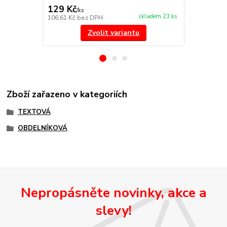
129 Kč
129 Kč
/
ks
/
ks
skladem 23 ks
106,61 Kč
bez DPH
106,61 Kč
be
Zvolit variantu
Zboží zařazeno v kategoriích
TEXTOVÁ
OBDELNÍKOVÁ
Nepropásněte novinky, akce a
slevy!