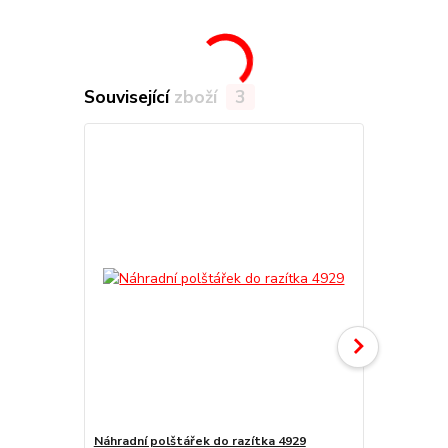
Související zboží
3
Náhradní polštářek do razítka 4929
Náhradní po