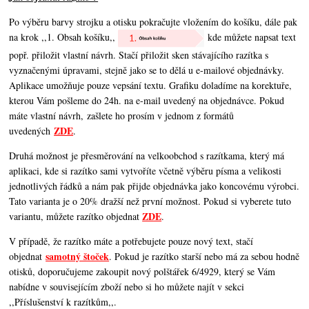
Po výběru barvy strojku a otisku pokračujte vložením do košíku, dále pak
na krok ,,1. Obsah košíku,,
kde můžete napsat text
popř. přiložit vlastní návrh. Stačí přiložit sken stávajícího razítka s
vyznačenými úpravami, stejně jako se to dělá u e-mailové objednávky.
Aplikace umožňuje pouze vepsání textu. Grafiku doladíme na korektuře,
kterou Vám pošleme do 24h. na e-mail uvedený na objednávce. Pokud
máte vlastní návrh, zašlete ho prosím v jednom z formátů
ZDE
uvedených
.
Druhá možnost je přesměrování na velkoobchod s razítkama, který má
aplikaci, kde si razítko sami vytvoříte včetně výběru písma a velikosti
jednotlivých řádků a nám pak přijde objednávka jako koncovému výrobci.
Tato varianta je o 20% dražší než první možnost. Pokud si vyberete tuto
ZDE
variantu, můžete razítko objednat
.
V případě, že razítko máte a potřebujete pouze nový text, stačí
samotný štoček
objednat
. Pokud je razítko starší nebo má za sebou hodně
otisků, doporučujeme zakoupit nový polštářek 6/4929, který se Vám
nabídne v souvisejícím zboží nebo si ho můžete najít v sekci
,,Příslušenství k razítkům,,.