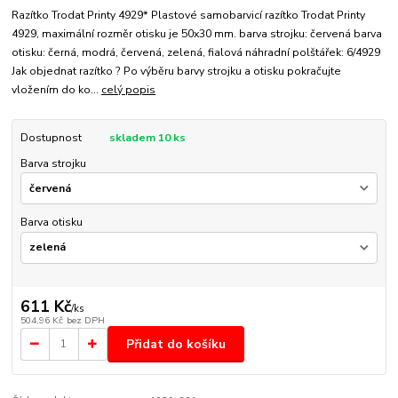
Razítko Trodat Printy 4929* Plastové samobarvicí razítko Trodat Printy
4929, maximální rozměr otisku je 50x30 mm. barva strojku: červená barva
otisku: černá, modrá, červená, zelená, fialová náhradní polštářek: 6/4929
Jak objednat razítko ? Po výběru barvy strojku a otisku pokračujte
vložením do ko...
celý popis
Dostupnost
skladem 10 ks
Barva strojku
Barva otisku
611 Kč
/
ks
504,96 Kč
bez DPH
Přidat do košíku