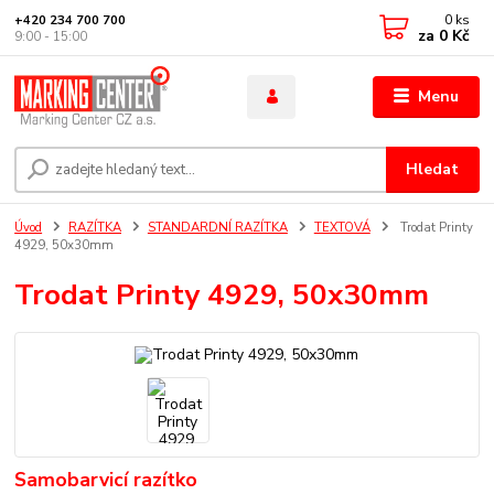
0
ks
+420 234 700 700
za
0 Kč
9:00 - 15:00
Menu
Hledat
Úvod
RAZÍTKA
STANDARDNÍ RAZÍTKA
TEXTOVÁ
Trodat Printy
4929, 50x30mm
Trodat Printy 4929, 50x30mm
Samobarvicí razítko