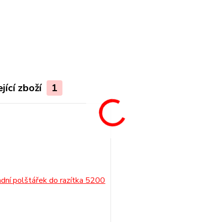
.
jící zboží
1