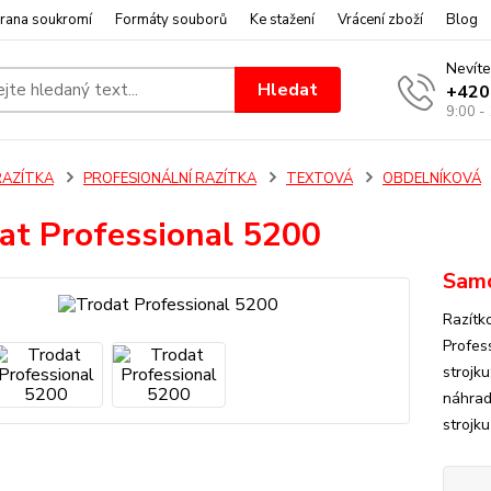
rana soukromí
Formáty souborů
Ke stažení
Vrácení zboží
Blog
Nevíte
Hledat
+420
9:00 -
RAZÍTKA
PROFESIONÁLNÍ RAZÍTKA
TEXTOVÁ
OBDELNÍKOVÁ
at Professional 5200
Samo
Razítk
Profes
strojku
náhrad
strojku