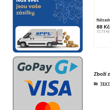
Náhradn
88 Kč
72,73 K
Zboží 
TEX