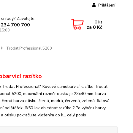
Přihlášení
 si rady? Zavolejte.
0
ks
 234 700 700
za
0 Kč
 15:00
Trodat Professional 5200
barvicí razítko
o Trodat Professional* Kovové samobarvicí razítko Trodat
sional 5200, maximální rozměr otisku je 23x40 mm. barva
: černá barva otisku: černá, modrá, červená, zelená, fialová
ní polštářek: 6/50 Jak objednat razítko ? Po výběru barvy
 a otisku pokračujte vložením do k...
celý popis