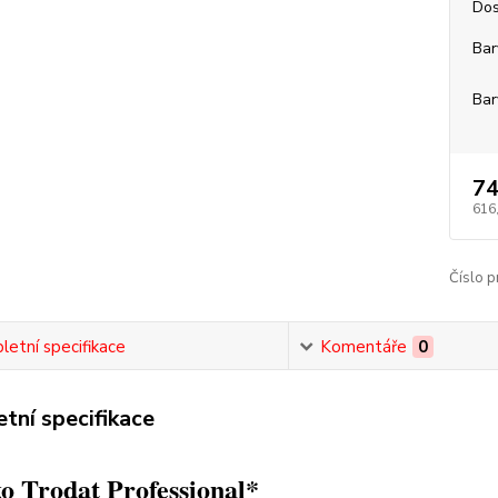
Dos
Bar
Bar
74
616
Číslo p
etní specifikace
Komentáře
0
tní specifikace
o Trodat Professional*