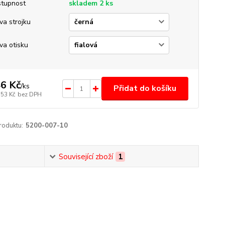
tupnost
skladem 2 ks
va strojku
va otisku
6 Kč
/
ks
Přidat do košíku
,53 Kč
bez DPH
roduktu:
5200-007-10
Související zboží
1