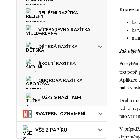
Kovové sam
RELIÉFNÍ RAZÍTKA
barv
barv
VÍCEBAREVNÁ RAZÍTKA
náhr
DĚTSKÁ RAZÍTKA
Jak objedn
Po výběru 
ŠKOLNÍ RAZÍTKA
text popř.
Aplikace 
OBOROVÁ RAZÍTKA
máte vlast
TUŽKY S RAZÍTKEM
Druhá možn
jednotlivý
SVATEBNÍ OZNÁMENÍ
tuto varia
V případě,
VŠE Z PAPÍRU
doporučuje