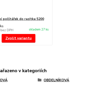
í polštářek do razítka 5200
/
ks
skladem 27 ks
č
bez DPH
Zvolit variantu
zařazeno v kategoriích
TOVÁ
OBDELNÍKOVÁ