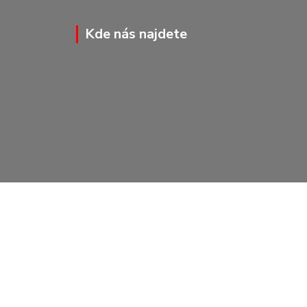
Kde nás najdete
Vytvořeno na
Eshop-rychle.cz