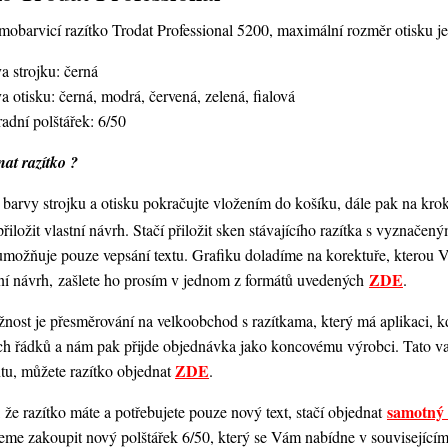
obarvicí razítko Trodat Professional 5200,
maximální rozměr otisku 
a strojku: černá
a otisku: černá, modrá, červená, zelená, fialová
adní polštářek: 6/50
at razítko ?
barvy strojku a otisku pokračujte vložením do košíku, dále pak na kro
 přiložit vlastní návrh. Stačí přiložit sken stávajícího razítka s vyznače
umožňuje pouze vepsání textu. Grafiku doladíme na korektuře, kterou
ZDE
ní návrh, zašlete ho prosím v jednom z formátů uvedených
.
ost je přesměrování na velkoobchod s razítkama, který má aplikaci, kde
ch řádků a nám pak přijde objednávka jako koncovému výrobci. Tato va
ZDE
ntu, můžete razítko objednat
.
samotný 
 že razítko máte a potřebujete pouze nový text, stačí objednat
me zakoupit nový polštářek 6/50, který se Vám nabídne v souvisejícím z