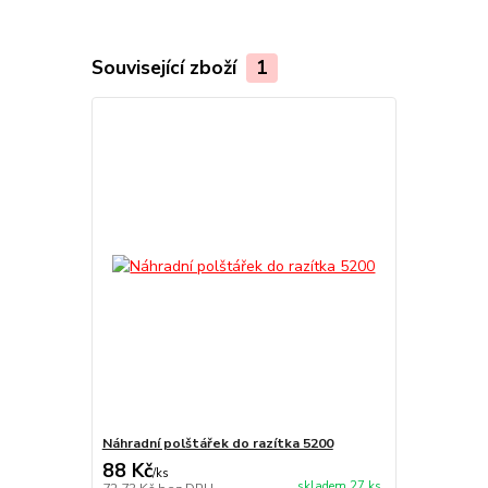
Související zboží
1
Náhradní polštářek do razítka 5200
88 Kč
/
ks
skladem 27 ks