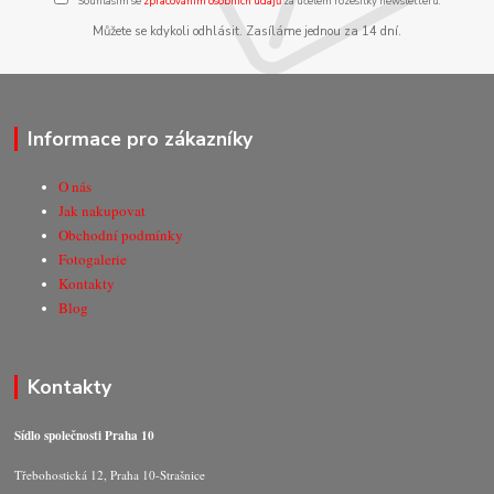
Souhlasím se
zpracováním osobních údajů
za účelem rozesílky newsletteru.
Můžete se kdykoli odhlásit. Zasíláme jednou za 14 dní.
Informace pro zákazníky
O nás
Jak nakupovat
Obchodní podmínky
Fotogalerie
Kontakty
Blog
Kontakty
Sídlo společnosti Praha 10
Třebohostická 12, Praha 10-Strašnice