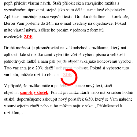
popř. přiložit vlastní návrh. Stačí přiložit sken stávajícího razítka s
vyznačenými úpravami, stejně jako se to dělá u e-mailové objednávky.
Aplikace umožňuje pouze vepsání textu. Grafiku doladíme na korektuře,
kterou Vám pošleme do 24h. na e-mail uvedený na objednávce. Pokud
máte vlastní návrh, zašlete ho prosím v jednom z formátů
ZDE
uvedených
.
Druhá možnost je přesměrování na velkoobchod s razítkama, který má
aplikaci, kde si razítko sami vytvoříte včetně výběru písma a velikosti
jednotlivých řádků a nám pak přijde objednávka jako koncovému výrobci.
Tato varianta je o 20% dražší než první možnost. Pokud si vyberete tuto
ZDE
variantu, můžete razítko objednat
.
V případě, že razítko máte a potřebujete pouze nový text, stačí
samotný štoček
objednat
. Pokud je razítko starší nebo má za sebou hodně
otisků, doporučujeme zakoupit nový polštářek 6/50, který se Vám nabídne
v souvisejícím zboží nebo si ho můžete najít v sekci ,,Příslušenství k
razítkům,,.