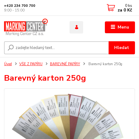
0
ks
+420 234 700 700
za
0 Kč
9:00 - 15:00
Menu
Hledat
Úvod
VŠE Z PAPÍRU
BAREVNÉ PAPÍRY
Barevný karton 250g
Barevný karton 250g