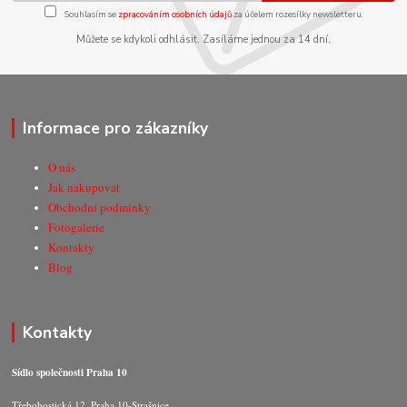
Souhlasím se
zpracováním osobních údajů
za účelem rozesílky newsletteru.
Můžete se kdykoli odhlásit. Zasíláme jednou za 14 dní.
Informace pro zákazníky
O nás
Jak nakupovat
Obchodní podmínky
Fotogalerie
Kontakty
Blog
Kontakty
Sídlo společnosti Praha 10
Třebohostická 12, Praha 10-Strašnice