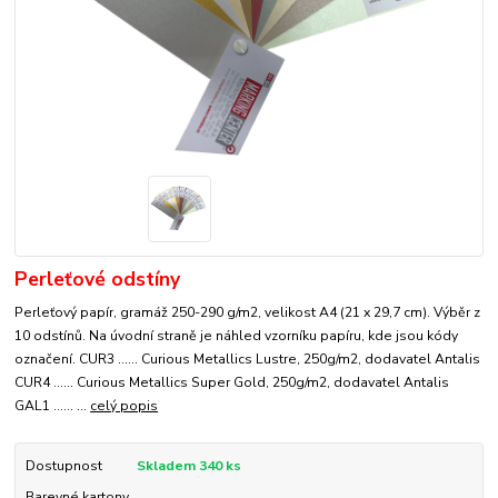
Perleťové odstíny
Perleťový papír, gramáž 250-290 g/m2, velikost A4 (21 x 29,7 cm). Výběr z
10 odstínů. Na úvodní straně je náhled vzorníku papíru, kde jsou kódy
označení. CUR3 ...... Curious Metallics Lustre, 250g/m2, dodavatel Antalis
CUR4 ...... Curious Metallics Super Gold, 250g/m2, dodavatel Antalis
GAL1 ...... ...
celý popis
Dostupnost
Skladem 340 ks
Barevné kartony