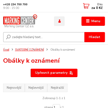
0
ks
+420 234 700 700
za
0 Kč
9:00 - 15:00
Menu
Hledat
Úvod
SVATEBNÍ OZNÁMENÍ
Obálky k oznámení
Obálky k oznámení
Upřesnit parametry
Nejnovější
Nejlevnější
Nejdražší
Zobrazuji 1-1 z 1
strana
z 1