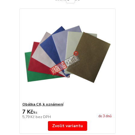
Obálka C6, k oznámení
7 Kč
/
ks
do 3 dnů
5,79 Kč
bez DPH
Zvolit variantu