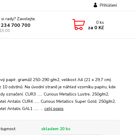
Přihlášení
 si rady? Zavolejte.
0
ks
 234 700 700
za
0 Kč
 15:00
ový papír, gramáž 250-290 g/m2, velikost A4 (21 x 29,7 cm).
z 10 odstínů. Na úvodní straně je náhled vzorníku papíru, kde
dy označení. CUR3 ...... Curious Metallics Lustre, 250g/m2,
tel Antalis CUR4 ...... Curious Metallics Super Gold, 250g/m2,
el Antalis GAL1 ...... ...
celý popis
tupnost
skladem 20 ks