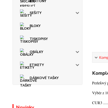
KARTONY
SEŠITY
BLOKY
TISKOPISY
OBÁLKY
Kompl
ETIKETY
Komple
DÁRKOVÉ TAŠKY
Perleťový
Výběr z 10
CUR3 .....
Novinky