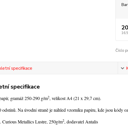
Bar
20
16,
Číslo p
etní specifikace
tní specifikace
2
 papír, gramáž 250-290 g/m
, velikost A4 (21 x 29,7 cm).
 odstínů. Na úvodní straně je náhled vzorníku papíru, kde jsou kódy o
2
. Curious Metallics Lustre, 250g/m
, dodavatel Antalis