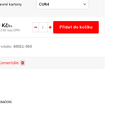
evné kartony
 Kč
/
ks
Přidat do košíku
53 Kč
bez DPH
roduktu:
60011-050
Komentáře
0
značení.