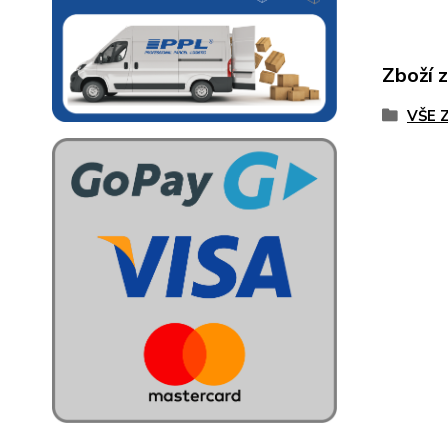
Zboží 
VŠE 