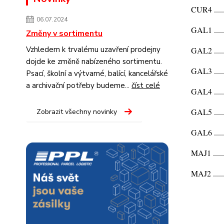
CUR4 ....
06.07.2024
GAL1 .....
Změny v sortimentu
Vzhledem k trvalému uzavření prodejny
GAL2 .....
dojde ke změně nabízeného sortimentu.
GAL3 .....
Psací, školní a výtvarné, balící, kancelářské
a archivační potřeby budeme...
číst celé
GAL4 .....
GAL5 .....
Zobrazit všechny novinky
GAL6 ....
MAJ1 .....
MAJ2 .....