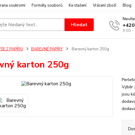
rana soukromí
Formáty souborů
Ke stažení
Vrácení zboží
Blog
Nevíte
Hledat
+420
9:00 -
ŠE Z PAPÍRU
BAREVNÉ PAPÍRY
Barevný karton 250g
vný karton 250g
Perleť
Výběr 
jsou kó
dodava
dodavat
Dos