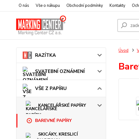
O nás
Vše o nákupu
Obchodní podmínky
Kontakty
Och
Úvod
V
RAZÍTKA
Bare
SVATEBNÍ OZNÁMENÍ
VŠE Z PAPÍRU
KANCELÁŘSKÉ PAPÍRY
BAREVNÉ PAPÍRY
SKICÁKY, KRESLICÍ