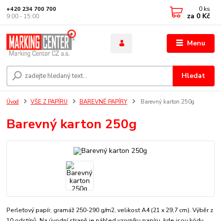
0
ks
+420 234 700 700
za
0 Kč
9:00 - 15:00
Menu
Hledat
Úvod
VŠE Z PAPÍRU
BAREVNÉ PAPÍRY
Barevný karton 250g
Barevný karton 250g
Perleťový papír, gramáž 250-290 g/m2, velikost A4 (21 x 29,7 cm). Výběr z
10 odstínů. Na úvodní straně je náhled vzorníku papíru, kde jsou kódy