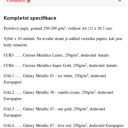
Komentáře
0
Kompletní specifikace
2
Perleťový papír, gramáž 250-290 g/m
, velikost A4 (21 x 29,7 cm).
Výběr z 10 odstínů. Na úvodní straně je náhled vzorníku papíru, kde jsou
kódy označení.
2
CUR3 ...... Curious Metallics Lustre, 250g/m
, dodavatel Antalis
2
CUR4 ...... Curious Metallics Super Gold, 250g/m
, dodavatel Antalis
2
GAL1 ...... Galaxy Metallic 01 - ice white, 250g/m
, dodavatel
Europapier
2
GAL2 ...... Galaxy Metallic 30 - vanilla cream, 250g/m
, dodavatel
Europapier
2
GAL3 ...... Galaxy Metallic 47 - sun gold, 250g/m
, dodavatel
Europapier
2
GAL4 ...... Galaxy Metallic 87 - love red, 250g/m
, dodavatel Europapier