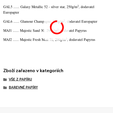
2
GAL5 ...... Galaxy Metallic 52 - silver star, 250g/m
, dodavatel
Europapier
2
GAL6 ...... Glamour Champagne, 250g/m
, dodavatel Europapier
2
MAJ1 ...... Majestic Sand 30, 290g/m
, dodavatel Papyrus
2
MAJ2 ...... Majestic Fresh Mint 71, 290g/m
, dodavatel Papyrus
Zboží zařazeno v kategoriích
VŠE Z PAPÍRU
BAREVNÉ PAPÍRY