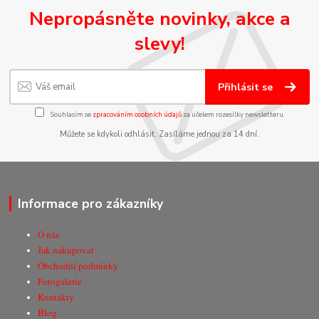
Nepropásněte novinky, akce a
slevy!
Přihlásit se
Souhlasím se
zpracováním osobních údajů
za účelem rozesílky newsletteru.
Můžete se kdykoli odhlásit. Zasíláme jednou za 14 dní.
Informace pro zákazníky
O nás
Jak nakupovat
Obchodní podmínky
Fotogalerie
Kontakty
Blog