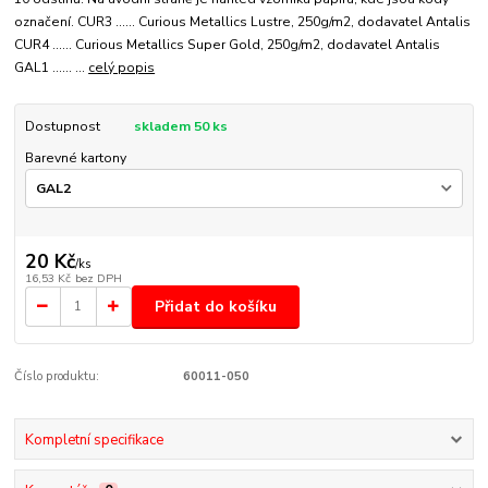
označení. CUR3 ...... Curious Metallics Lustre, 250g/m2, dodavatel Antalis
CUR4 ...... Curious Metallics Super Gold, 250g/m2, dodavatel Antalis
GAL1 ...... ...
celý popis
Dostupnost
skladem 50 ks
Barevné kartony
20 Kč
/
ks
16,53 Kč
bez DPH
Přidat do košíku
Číslo produktu:
60011-050
Kompletní specifikace