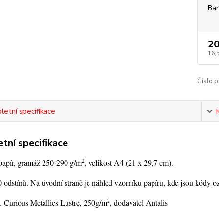
Bar
20
16,
Číslo p
etní specifikace
tní specifikace
2
 papír, gramáž 250-290 g/m
, velikost A4 (21 x 29,7 cm).
 odstínů. Na úvodní straně je náhled vzorníku papíru, kde jsou kódy o
2
. Curious Metallics Lustre, 250g/m
, dodavatel Antalis