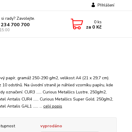
Přihlášení
 si rady? Zavolejte.
0
ks
 234 700 700
za
0 Kč
 15:00
ový papír, gramáž 250-290 g/m2, velikost A4 (21 x 29,7 cm).
z 10 odstínů. Na úvodní straně je náhled vzorníku papíru, kde
dy označení. CUR3 ...... Curious Metallics Lustre, 250g/m2,
tel Antalis CUR4 ...... Curious Metallics Super Gold, 250g/m2,
el Antalis GAL1 ...... ...
celý popis
tupnost
vyprodáno