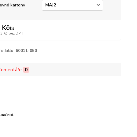
evné kartony
 Kč
/
ks
53 Kč
bez DPH
roduktu:
60011-050
Komentáře
0
značení.