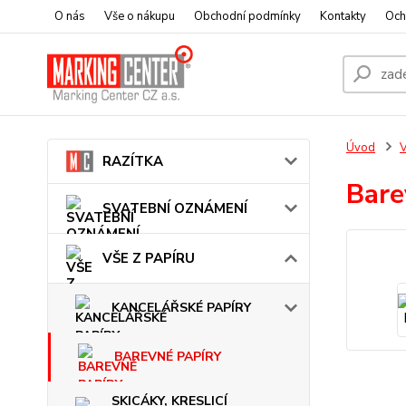
O nás
Vše o nákupu
Obchodní podmínky
Kontakty
Och
Úvod
V
RAZÍTKA
Bare
SVATEBNÍ OZNÁMENÍ
VŠE Z PAPÍRU
KANCELÁŘSKÉ PAPÍRY
BAREVNÉ PAPÍRY
SKICÁKY, KRESLICÍ