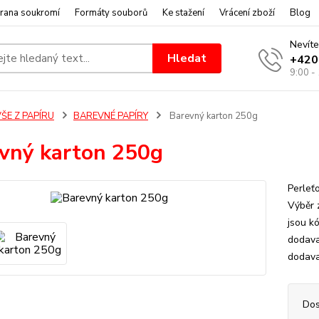
rana soukromí
Formáty souborů
Ke stažení
Vrácení zboží
Blog
Nevíte
Hledat
+420
9:00 -
ŠE Z PAPÍRU
BAREVNÉ PAPÍRY
Barevný karton 250g
vný karton 250g
Perleť
Výběr 
jsou kó
dodava
dodavat
Dos