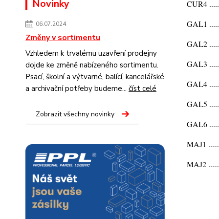
Novinky
CUR4 ....
GAL1 .....
06.07.2024
Změny v sortimentu
GAL2 .....
Vzhledem k trvalému uzavření prodejny
GAL3 .....
dojde ke změně nabízeného sortimentu.
Psací, školní a výtvarné, balící, kancelářské
GAL4 .....
a archivační potřeby budeme...
číst celé
GAL5 .....
Zobrazit všechny novinky
GAL6 ....
MAJ1 .....
MAJ2 .....