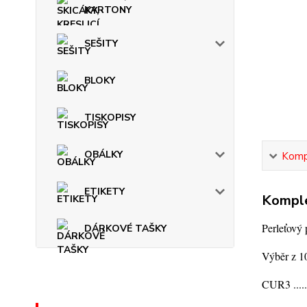
KARTONY
SEŠITY
BLOKY
TISKOPISY
OBÁLKY
Kompl
ETIKETY
Komple
Perleťový
DÁRKOVÉ TAŠKY
Výběr z 10
CUR3 .....