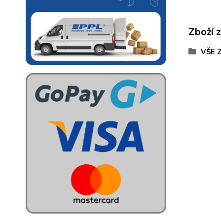
Zboží 
VŠE 