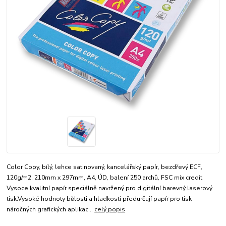
Color Copy, bílý, lehce satinovaný, kancelářský papír, bezdřevý ECF,
120g/m2, 210mm x 297mm, A4, ÚD, balení 250 archů, FSC mix credit
Vysoce kvalitní papír speciálně navržený pro digitální barevný laserový
tisk.Vysoké hodnoty bělosti a hladkosti předurčují papír pro tisk
náročných grafických aplikac...
celý popis