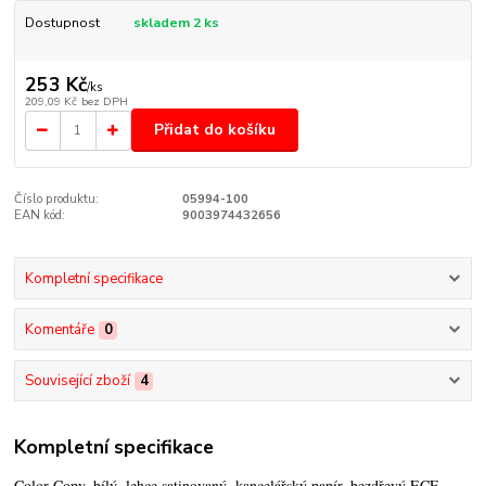
Dostupnost
skladem 2 ks
253 Kč
/
ks
209,09 Kč
bez DPH
Přidat do košíku
Číslo produktu:
05994-100
EAN kód:
9003974432656
Kompletní specifikace
Komentáře
0
Související zboží
4
Kompletní specifikace
Color Copy, bílý, lehce satinovaný, kancelářský papír, bezdřevý ECF,