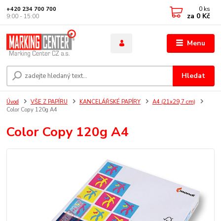
0
ks
+420 234 700 700
za
0 Kč
9:00 - 15:00
Menu
Hledat
Úvod
VŠE Z PAPÍRU
KANCELÁŘSKÉ PAPÍRY
A4 (21x29,7 cm)
Color Copy 120g A4
Color Copy 120g A4