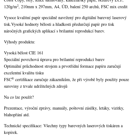
2
120g/m
, 210mm x 297mm, A4, ÚD, balení 250 archů, FSC mix credit
Vysoce kvalitní papír speciálně navržený pro digitální barevný laserový
tisk.Vysoké hodnoty bělosti a hladkosti předurčují papír pro tisk
náročných grafických aplikací s brilantní reprodukcí barev.
Výhody produktu:
Vysoká bělost CIE 161
Speciální povrchová úprava pro brilantní reprodukci barev
Optimální průchodnost strojem a prvotřídní formace papíru zaručují
excelentní kvalitu tisku
®
FSC
certifikace zaručuje zákazníkům, že při výrobě byly použity pouze
suroviny z trvale udržitelných zdrojů
Na co lze použít?
Prezentace, výroční zprávy, manuály, poštovní zásilky, letáky, vizitky,
blahopřání atd.
Technické specifikace:
Všechny typy barevných laserových tiskáren a
kopírek.