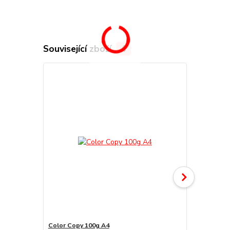
Související zboží
4
Color Copy 100g A4
Color Copy 