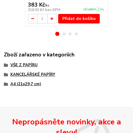
383 Kč
332 Kč
/
ks
/
ks
skladem 2 ks
316,53 Kč
bez DPH
274,38 Kč
be
Přidat do košíku
Zboží zařazeno v kategoriích
VŠE Z PAPÍRU
KANCELÁŘSKÉ PAPÍRY
A4 (21x29,7 cm)
Nepropásněte novinky, akce a
slevy!