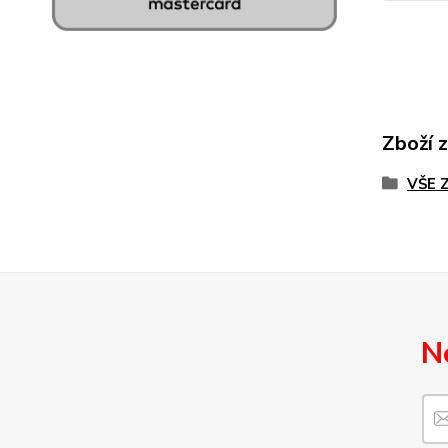
Zboží 
VŠE 
N