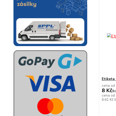
Etiketa
cena od
8 Kč
/
k
cena od
6,61 Kč