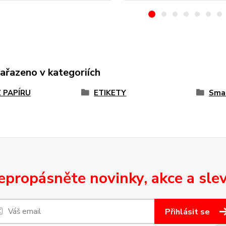
zařazeno v kategoriích
Z PAPÍRU
ETIKETY
Sma
epropásněte novinky, akce a slev
Přihlásit se