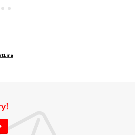
rtLine
y!