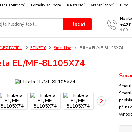
rana soukromí
Formáty souborů
Ke stažení
Vrácení zboží
Blog
Nevíte
Hledat
+420
9:00 -
ŠE Z PAPÍRU
ETIKETY
SmartLine
Etiketa EL/MF-8L105X74
eta EL/MF-8L105X74
Smar
SmartL
SmartL
popisk
přilnav
výhodo