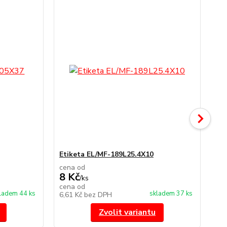
TO
Etiketa EL/MF-189L25.4X10
Et
cena od
ce
8 Kč
8 
/
ks
cena od
ce
ladem 44 ks
skladem 37 ks
6,61 Kč
bez DPH
6,6
Zvolit variantu