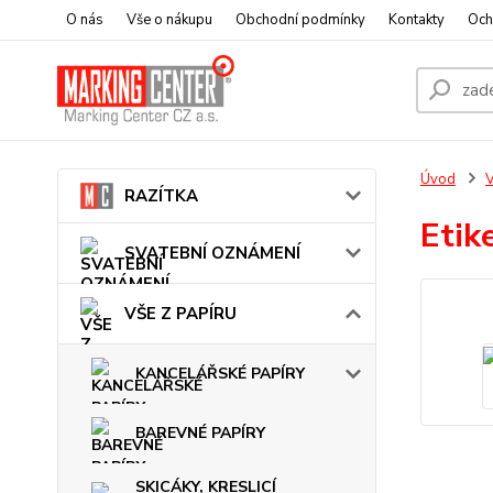
O nás
Vše o nákupu
Obchodní podmínky
Kontakty
Och
Úvod
V
RAZÍTKA
Etik
SVATEBNÍ OZNÁMENÍ
VŠE Z PAPÍRU
KANCELÁŘSKÉ PAPÍRY
BAREVNÉ PAPÍRY
SKICÁKY, KRESLICÍ