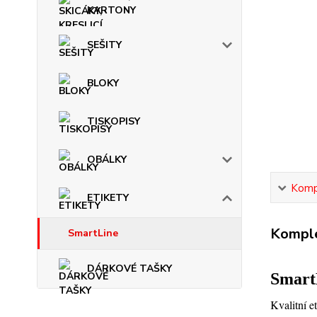
KARTONY
SEŠITY
BLOKY
TISKOPISY
OBÁLKY
Kompl
ETIKETY
Komple
SmartLine
DÁRKOVÉ TAŠKY
Smart
Kvalitní e