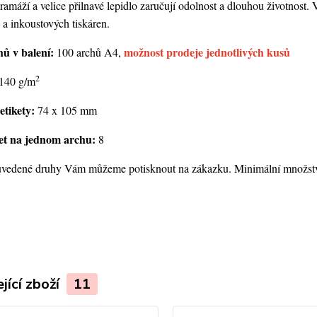
amáží a velice přilnavé lepidlo zaručují odolnost a dlouhou životnost.
 a inkoustových tiskáren.
hů v balení:
možnost prodeje jednotlivých kusů
100 archů A4,
2
140 g/m
etikety:
74 x 105 mm
ket na jednom archu:
8
vedené druhy Vám můžeme potisknout na zákazku. Minimální množství 
jící zboží
11