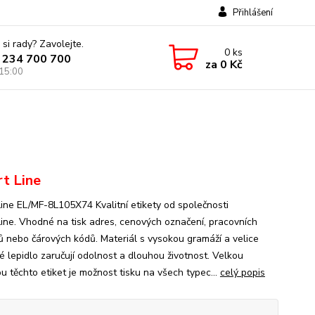
Přihlášení
 si rady? Zavolejte.
0
ks
 234 700 700
za
0 Kč
 15:00
t Line
ine EL/MF-8L105X74 Kvalitní etikety od společnosti
ine. Vhodné na tisk adres, cenových označení, pracovních
ů nebo čárových kódů. Materiál s vysokou gramáží a velice
é lepidlo zaručují odolnost a dlouhou životnost. Velkou
u těchto etiket je možnost tisku na všech typec...
celý popis