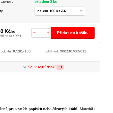
tupnost
skladem 2 ks
ty
8 Kč
/
ks
Přidat do košíku
,66 Kč
bez DPH
roduktu:
07281-100
EAN kód:
9002307005031
Související zboží
11
ačení, pracovních popisků nebo čárových kódů.
Materiál s