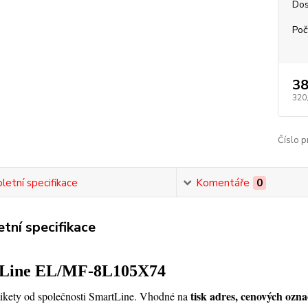
Dos
Poč
38
320
Číslo p
etní specifikace
Komentáře
0
tní specifikace
Line EL/MF-8L105X74
tisk adres, cenových ozn
tikety od společnosti SmartLine. Vhodné na