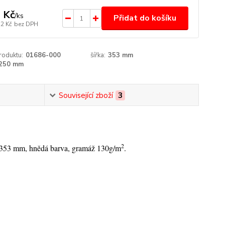
 Kč
/
ks
Přidat do košíku
22 Kč
bez DPH
roduktu:
01686-000
šířka:
353 mm
250 mm
Související zboží
3
2
 x 353 mm, hnědá barva, gramáž 130g/m
.