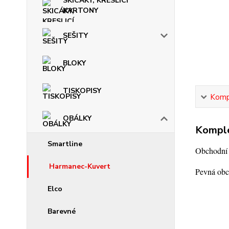
SKICÁKY, KRESLICÍ
KARTONY
SEŠITY
BLOKY
TISKOPISY
Kompl
OBÁLKY
Komple
Smartline
Obchodní 
Harmanec-Kuvert
Pevná obch
Elco
Barevné