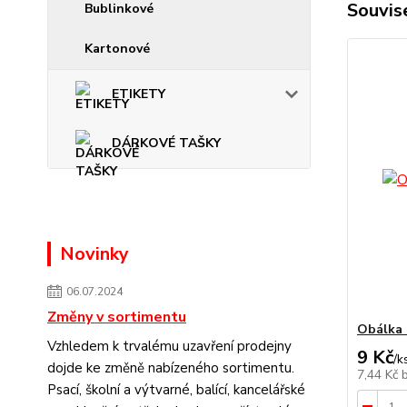
Souvise
Bublinkové
Kartonové
ETIKETY
DÁRKOVÉ TAŠKY
Novinky
06.07.2024
Změny v sortimentu
Obálka 
Vzhledem k trvalému uzavření prodejny
9 Kč
/
k
dojde ke změně nabízeného sortimentu.
7,44 Kč
Psací, školní a výtvarné, balící, kancelářské