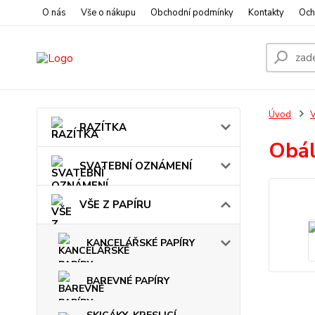
O nás
Vše o nákupu
Obchodní podmínky
Kontakty
Och
Úvod
V
RAZÍTKA
Obál
SVATEBNÍ OZNÁMENÍ
VŠE Z PAPÍRU
KANCELÁŘSKÉ PAPÍRY
BAREVNÉ PAPÍRY