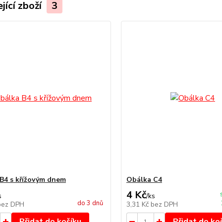
jící zboží
3
B4 s křížovým dnem
Obálka C4
4 Kč
s
/
ks
do 3 dnů
bez DPH
3,31 Kč
bez DPH
Přidat do košíku
Přidat do ko