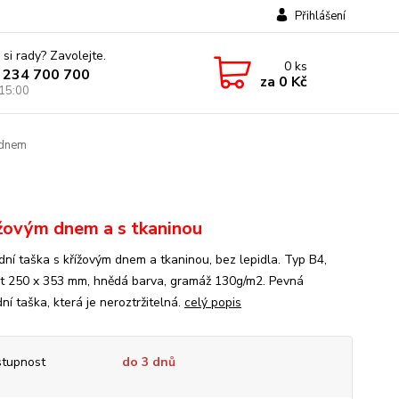
Přihlášení
 si rady? Zavolejte.
0
ks
 234 700 700
za
0 Kč
 15:00
 dnem
ížovým dnem a s tkaninou
ní taška s křížovým dnem a tkaninou, bez lepidla. Typ B4,
st 250 x 353 mm, hnědá barva, gramáž 130g/m2. Pevná
í taška, která je neroztržitelná.
celý popis
tupnost
do 3 dnů