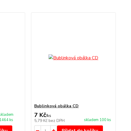
Bublinková obálka CD
7 Kč
skladem
/
ks
1464 ks
skladem 100 ks
5,79 Kč
bez DPH
šíku
Přidat do košíku