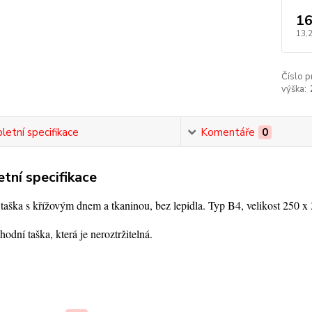
16
13,
Číslo p
výška:
etní specifikace
Komentáře
0
tní specifikace
taška s křížovým dnem a tkaninou, bez lepidla. Typ B4, velikost 250
odní taška, která je neroztržitelná.