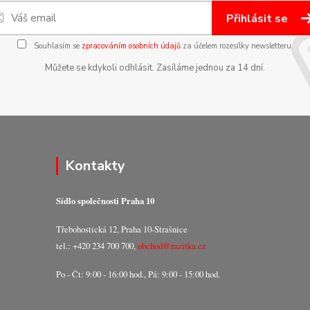
Přihlásit se
Souhlasím se
zpracováním osobních údajů
za účelem rozesílky newsletteru.
Můžete se kdykoli odhlásit. Zasíláme jednou za 14 dní.
Kontakty
Sídlo společnosti Praha 10
Třebohostická 12, Praha 10-Strašnice
tel.: +420 234 700 700,
obchod@razitka.cz
Po - Čt: 9:00 - 16:00 hod., Pá: 9:00 - 15:00 hod.