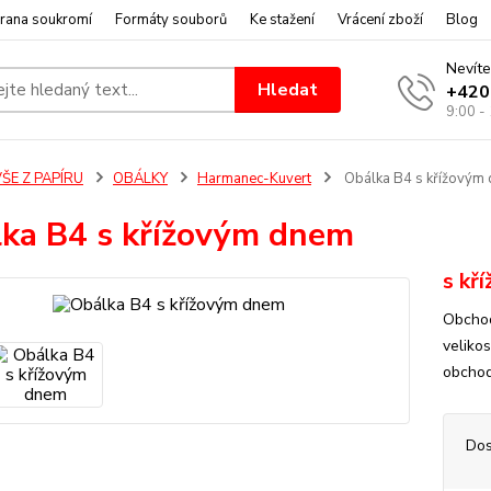
rana soukromí
Formáty souborů
Ke stažení
Vrácení zboží
Blog
Nevíte
Hledat
+420
9:00 -
ŠE Z PAPÍRU
OBÁLKY
Harmanec-Kuvert
Obálka B4 s křížovým
ka B4 s křížovým dnem
s kř
Obchod
veliko
obchodn
Dos