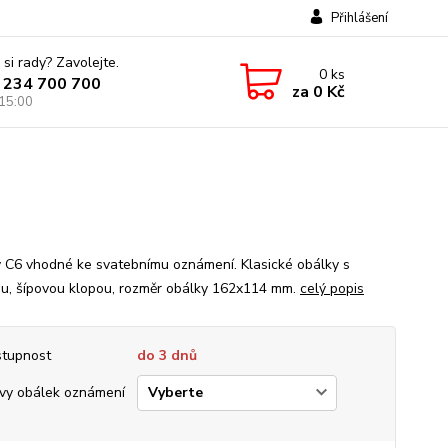
Přihlášení
 si rady? Zavolejte.
0
ks
 234 700 700
za
0 Kč
 15:00
 C6 vhodné ke svatebnímu oznámení. Klasické obálky s
ou, šípovou klopou, rozměr obálky 162x114 mm.
celý popis
tupnost
do 3 dnů
vy obálek oznámení