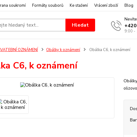
rana soukromí
Formáty souborů
Ke stažení
Vrácení zboží
Blog
Nevíte
Hledat
+420
9:00 -
SVATEBNÍ OZNÁMENÍ
Obálky k oznámení
Obálka C6, k oznámení
ka C6, k oznámení
Obálky
olizov
Dos
Bar