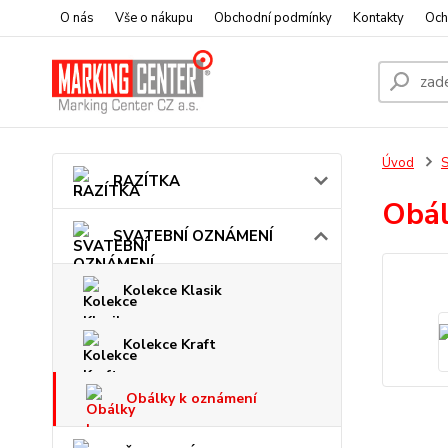
O nás
Vše o nákupu
Obchodní podmínky
Kontakty
Och
Úvod
RAZÍTKA
Obál
SVATEBNÍ OZNÁMENÍ
Kolekce Klasik
Kolekce Kraft
Obálky k oznámení