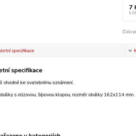
7 
5,79
Číslo p
etní specifikace
tní specifikace
6 vhodné ke svatebnímu oznámení.
 obálky s olizovou, šípovou klopou, rozměr obálky 162x114 mm.
zařazeno v kategoriích