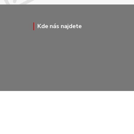
Kde nás najdete
Vytvořeno na
Eshop-rychle.cz