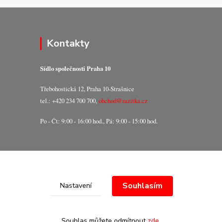
Kontakty
Sídlo společnosti Praha 10
Třebohostická 12, Praha 10-Strašnice
tel.: +420 234 700 700,
obchod@razitka.cz
Po - Čt: 9:00 - 16:00 hod., Pá: 9:00 - 15:00 hod.
Souhlasím
Nastavení
Souhlas můžete odmítnout
zde
.