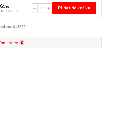
Kč
/
ks
Přidat do košíku
 Kč
bez DPH
roduktu:
012020
Komentáře
0