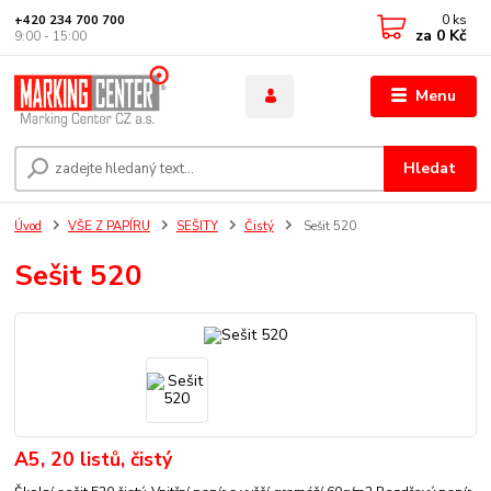
0
ks
+420 234 700 700
za
0 Kč
9:00 - 15:00
Menu
Hledat
Úvod
VŠE Z PAPÍRU
SEŠITY
Čistý
Sešit 520
Sešit 520
A5, 20 listů, čistý