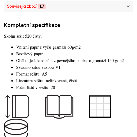
Související zboží
17
Kompletní specifikace
Školní sešit 520 čistý.
Vnitřní papír s vyšší gramáží 60g/m2
Bezdřevý papír
Obálka je lakovaná a z pevnějšího papíru o gramáži 150 g/m2
Svázáno šitou vazbou V1
Formát sešitu: A5
Lineatura sešitu: nelinkovaná, čistá
Počet listů v sešitu: 20