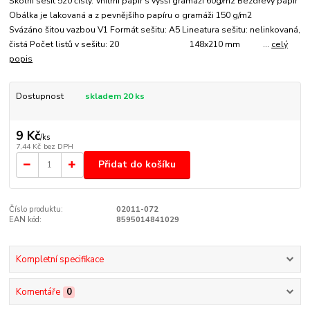
Školní sešit 520 čistý. Vnitřní papír s vyšší gramáží 60g/m2 Bezdřevý papír
Obálka je lakovaná a z pevnějšího papíru o gramáži 150 g/m2
Svázáno šitou vazbou V1 Formát sešitu: A5 Lineatura sešitu: nelinkovaná,
čistá Počet listů v sešitu: 20 148x210 mm ...
celý
popis
Dostupnost
skladem 20 ks
9 Kč
/
ks
7,44 Kč
bez DPH
Přidat do košíku
Číslo produktu:
02011-072
EAN kód:
8595014841029
Kompletní specifikace
Komentáře
0