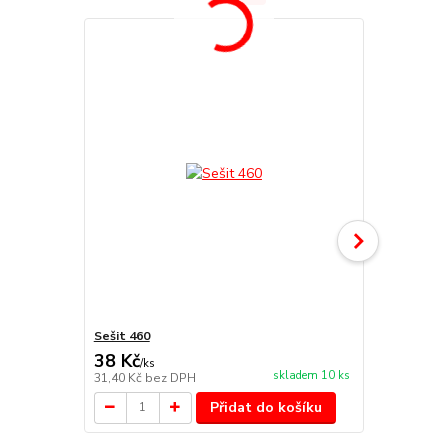
Sešit 460
Sešit 464
38 Kč
38 Kč
/
ks
/
ks
skladem 10 ks
31,40 Kč
bez DPH
31,40 Kč
bez
Přidat do košíku