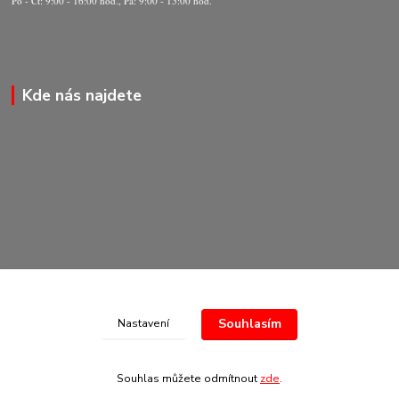
Po - Čt: 9:00 - 16:00 hod., Pá: 9:00 - 15:00 hod.
Kde nás najdete
Souhlasím
Nastavení
© Copyright 2020-2026 Marking Center CZ a.s.
Souhlas můžete odmítnout
zde
.
Vytvořeno na
Eshop-rychle.cz