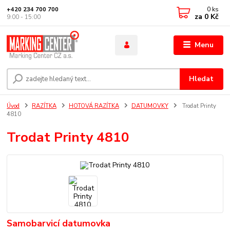
0
ks
+420 234 700 700
za
0 Kč
9:00 - 15:00
Menu
Hledat
Úvod
RAZÍTKA
HOTOVÁ RAZÍTKA
DATUMOVKY
Trodat Printy
4810
Trodat Printy 4810
Samobarvicí datumovka