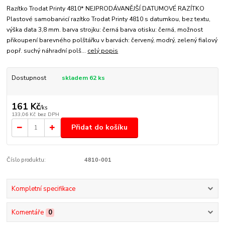
Razítko Trodat Printy 4810* NEJPRODÁVANĚJŠÍ DATUMOVÉ RAZÍTKO
Plastové samobarvicí razítko Trodat Printy 4810 s datumkou, bez textu,
výška data 3,8 mm. barva strojku: černá barva otisku: černá, možnost
přikoupení barevného polštářku v barvách: červený, modrý, zelený fialový
popř. suchý náhradní polš...
celý popis
Dostupnost
skladem 62 ks
161 Kč
/
ks
133,06 Kč
bez DPH
Přidat do košíku
Číslo produktu:
4810-001
Kompletní specifikace
Komentáře
0