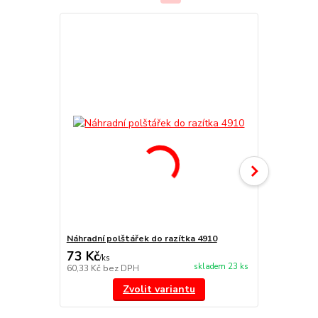
Náhradní polštářek do razítka 4910
Náhradní po
73 Kč
73 Kč
/
ks
/
ks
skladem 23 ks
60,33 Kč
bez DPH
60,33 Kč
bez
Zvolit variantu