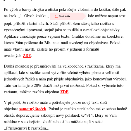
Po výběru barvy strojku a otisku pokračujte vložením do košíku, dále pak
na krok ,,1. Obsah košíku,,
kde můžete napsat text
popř. přiložit vlastní návrh. Stačí přiložit sken stávajícího razítka s
vyznačenými úpravami, stejně jako se to dělá u e-mailové objednávky.
Aplikace umožňuje pouze vepsání textu. Grafiku doladíme na korektuře,
kterou Vám pošleme do 24h. na e-mail uvedený na objednávce. Pokud
máte vlastní návrh, zašlete ho prosím v jednom z formátů
ZDE
uvedených
.
Druhá možnost je přesměrování na velkoobchod s razítkama, který má
aplikaci, kde si razítko sami vytvoříte včetně výběru písma a velikosti
jednotlivých řádků a nám pak přijde objednávka jako koncovému výrobci.
Tato varianta je o 20% dražší než první možnost. Pokud si vyberete tuto
ZDE
variantu, můžete razítko objednat
.
V případě, že razítko máte a potřebujete pouze nový text, stačí
samotný štoček
objednat
. Pokud je razítko starší nebo má za sebou hodně
otisků, doporučujeme zakoupit nový polštářek 6/4914, který se Vám
nabídne v souvisejícím zboží nebo si ho můžete najít v sekci
,,Příslušenství k razítkům,,.