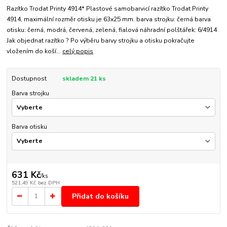
Razítko Trodat Printy 4914* Plastové samobarvicí razítko Trodat Printy
4914, maximální rozměr otisku je 63x25 mm. barva strojku: černá barva
otisku: černá, modrá, červená, zelená, fialová náhradní polštářek: 6/4914
Jak objednat razítko ? Po výběru barvy strojku a otisku pokračujte
vložením do koší...
celý popis
Dostupnost
skladem 21 ks
Barva strojku
Barva otisku
631 Kč
/
ks
521,49 Kč
bez DPH
Přidat do košíku