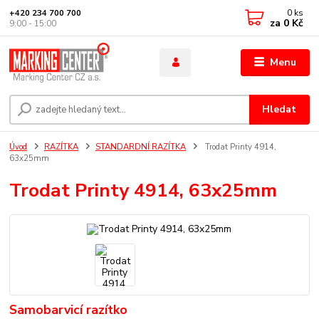
0
ks
+420 234 700 700
za
0 Kč
9:00 - 15:00
Menu
Hledat
Úvod
RAZÍTKA
STANDARDNÍ RAZÍTKA
Trodat Printy 4914,
63x25mm
Trodat Printy 4914, 63x25mm
Samobarvicí razítko