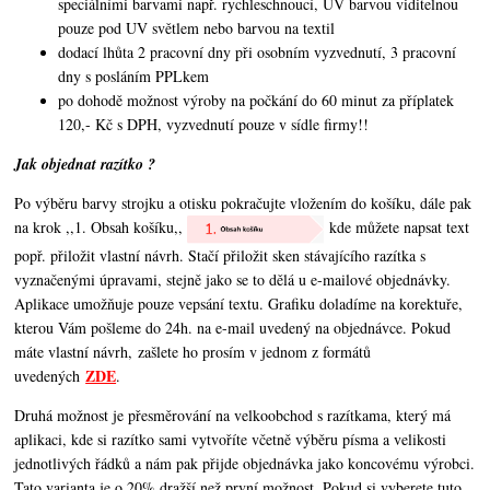
speciálními barvami např. rychleschnoucí, UV barvou viditelnou
pouze pod UV světlem nebo barvou na textil
dodací lhůta 2 pracovní dny při osobním vyzvednutí, 3 pracovní
dny s posláním PPLkem
po dohodě možnost výroby na počkání do 60 minut za příplatek
120,- Kč s DPH, vyzvednutí pouze v sídle firmy!!
Jak objednat razítko ?
Po výběru barvy strojku a otisku pokračujte vložením do košíku, dále pak
na krok ,,1. Obsah košíku,,
kde můžete napsat text
popř. přiložit vlastní návrh. Stačí přiložit sken stávajícího razítka s
vyznačenými úpravami, stejně jako se to dělá u e-mailové objednávky.
Aplikace umožňuje pouze vepsání textu. Grafiku doladíme na korektuře,
kterou Vám pošleme do 24h. na e-mail uvedený na objednávce. Pokud
máte vlastní návrh, zašlete ho prosím v jednom z formátů
ZDE
uvedených
.
Druhá možnost je přesměrování na velkoobchod s razítkama, který má
aplikaci, kde si razítko sami vytvoříte včetně výběru písma a velikosti
jednotlivých řádků a nám pak přijde objednávka jako koncovému výrobci.
Tato varianta je o 20% dražší než první možnost. Pokud si vyberete tuto