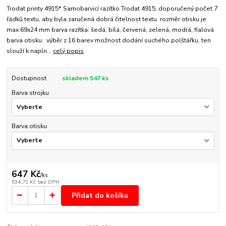
Trodat printy 4915* Samobarvicí razítko Trodat 4915, doporučený počet 7
řádků textu, aby byla zaručená dobrá čitelnost textu. rozměr otisku je
max 69x24 mm barva razítka: šedá, bílá, červená, zelená, modrá, fialová
barva otisku: výběr z 16 barev možnost dodání suchého polštářku, ten
slouží k napln...
celý popis
Dostupnost
skladem 547 ks
Barva strojku
Barva otisku
647 Kč
/
ks
534,71 Kč
bez DPH
Přidat do košíku