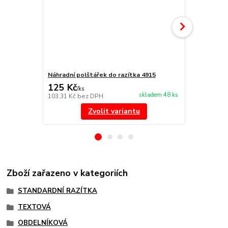
Náhradní polštářek do razítka 4915
NORIS 191 r
125 Kč
297 Kč
/
ks
/
ks
skladem 48 ks
103,31 Kč
bez DPH
245,45 Kč
be
Zvolit variantu
Zboží zařazeno v kategoriích
STANDARDNÍ RAZÍTKA
TEXTOVÁ
OBDELNÍKOVÁ