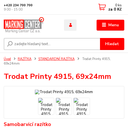
0
ks
+420 234 700 700
za
0 Kč
9:00 - 15:00
Menu
Hledat
Úvod
RAZÍTKA
STANDARDNÍ RAZÍTKA
Trodat Printy 4915,
69x24mm
Trodat Printy 4915, 69x24mm
Samobarvicí razítko