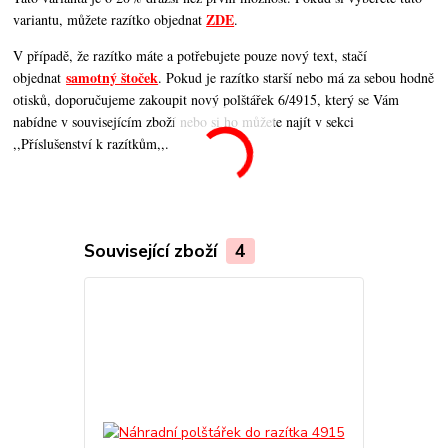
ZDE
variantu, můžete razítko objednat
.
V případě, že razítko máte a potřebujete pouze nový text, stačí
samotný štoček
objednat
. Pokud je razítko starší nebo má za sebou hodně
otisků, doporučujeme zakoupit nový polštářek 6/4915, který se Vám
nabídne v souvisejícím zboží nebo si ho můžete najít v sekci
,,Příslušenství k razítkům,,.
Související zboží
4