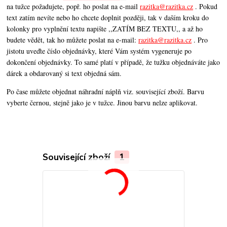
na tužce požadujete, popř. ho poslat na e-mail
razitka@razitka.cz
. Pokud
text zatím nevíte nebo ho chcete doplnit později, tak v daším kroku do
kolonky pro vyplnění textu napište ,,ZATÍM BEZ TEXTU,, a až ho
budete vědět, tak ho můžete poslat na e-mail:
razitka@razitka.cz
. Pro
jistotu uveďte číslo objednávky, které Vám systém vygeneruje po
dokončení objednávky. To samé platí v případě, že tužku objednáváte jako
dárek a obdarovaný si text objedná sám.
Po čase můžete objednat náhradní náplň viz. související zboží. Barvu
vyberte černou, stejně jako je v tužce. Jinou barvu nelze aplikovat.
Související zboží
1