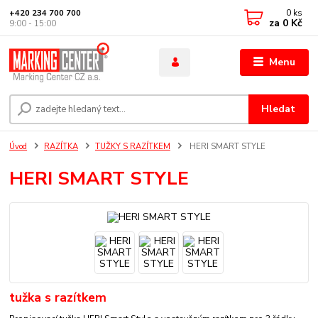
0
ks
+420 234 700 700
za
0 Kč
9:00 - 15:00
Menu
Hledat
Úvod
RAZÍTKA
TUŽKY S RAZÍTKEM
HERI SMART STYLE
HERI SMART STYLE
tužka s razítkem