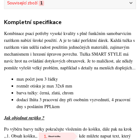
Související zboží
1
Kompletní specifikace
Kombinace psací potřeby vysoké kvality s plně funkčním samobarvicím
razítkem nabízí široké použití. A je to také perfektní dárek. Každá tužka s
razítkem vám udělá radost použitím jedinečných materiálů, zajímavým
mechanismem i luxusní úpravou povrchu.
Tužka SMART STYLE má
navíc hrot na ovládání dotykových obrazovek.
Je to maličkost, ale někdy
pomůže vyřešit velký problém, například
s detaily na menších displejích...
max počet jsou 3 řádky
rozměr otisku je max 32x8 mm
barva tužky: černá, zlatá, chrom
dodací lhůta 3 pracovní dny při osobním vyzvednutí, 4 pracovní
dny s posláním PPLkem
Jak objednat razítko ?
Po výběru barvy tužky pokračujte vložením do košíku, dále pak na krok
,,1. Obsah košíku,,
kde můžete napsat text, který