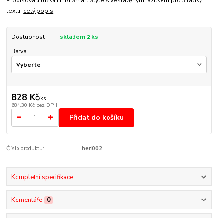
Propisovací tužka HERI Smart Style s vestavěným razítkem pro 3 řádky
textu.
celý popis
Dostupnost
skladem 2 ks
Barva
828 Kč
/
ks
684,30 Kč
bez DPH
Přidat do košíku
Číslo produktu:
heri002
Kompletní specifikace
Komentáře
0