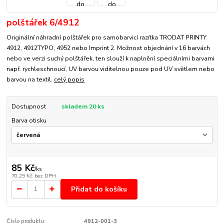
polštářek 6/4912
Originální náhradní polštářek pro samobarvicí razítka TRODAT PRINTY
4912, 4912TYPO, 4952 nebo Imprint 2. Možnost objednání v 16 barvách
nebo ve verzi suchý polštářek, ten slouží k naplnění speciálními barvami
např. rychleschnoucí, UV barvou viditelnou pouze pod UV světlem nebo
barvou na textil.
celý popis
Dostupnost
skladem 20 ks
Barva otisku
85 Kč
/
ks
70,25 Kč
bez DPH
Přidat do košíku
Číslo produktu:
4912-001-3