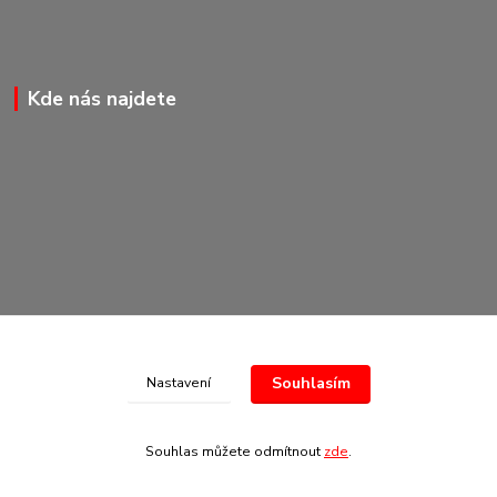
Kde nás najdete
Souhlasím
Nastavení
© Copyright 2020-2026 Marking Center CZ a.s.
Souhlas můžete odmítnout
zde
.
Vytvořeno na
Eshop-rychle.cz