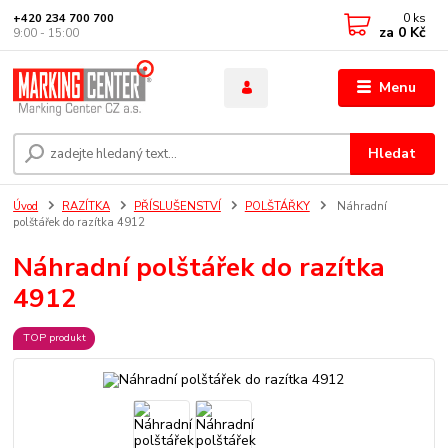
0
ks
+420 234 700 700
za
0 Kč
9:00 - 15:00
Menu
Hledat
Úvod
RAZÍTKA
PŘÍSLUŠENSTVÍ
POLŠTÁŘKY
Náhradní
polštářek do razítka 4912
Náhradní polštářek do razítka
4912
TOP produkt