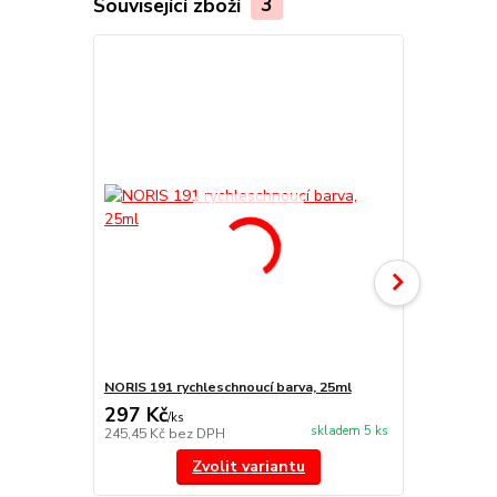
Související zboží
3
NORIS 191 rychleschnoucí barva, 25ml
NORIS 325 na
297 Kč
455 Kč
/
ks
/
ks
skladem 5 ks
245,45 Kč
bez DPH
376,03 Kč
be
Zvolit variantu