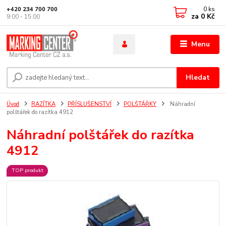
0
ks
+420 234 700 700
za
0 Kč
9:00 - 15:00
Menu
Hledat
Úvod
RAZÍTKA
PŘÍSLUŠENSTVÍ
POLŠTÁŘKY
Náhradní
polštářek do razítka 4912
Náhradní polštářek do razítka
4912
TOP produkt