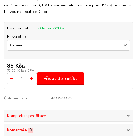
např. rychleschnoucí, UV barvou viditelnou pouze pod UV světlem nebo
barvou na textil.
celý popis
Dostupnost
skladem 20 ks
Barva otisku
85 Kč
/
ks
70,25 Kč
bez DPH
Přidat do košíku
Číslo produktu:
4912-001-5
Kompletní specifikace
Komentáře
0