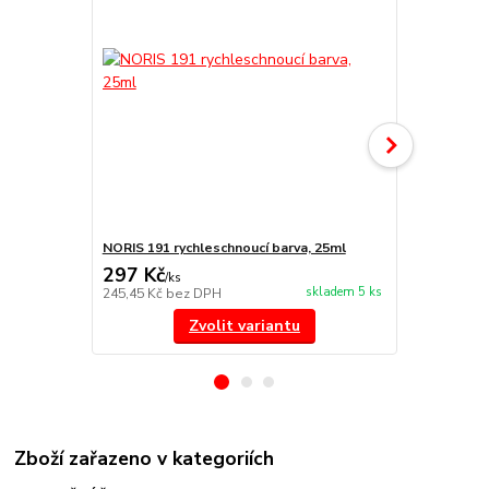
NORIS 191 rychleschnoucí barva, 25ml
NORIS 325 na
297 Kč
455 Kč
/
ks
/
ks
skladem 5 ks
245,45 Kč
bez DPH
376,03 Kč
be
Zvolit variantu
Zboží zařazeno v kategoriích