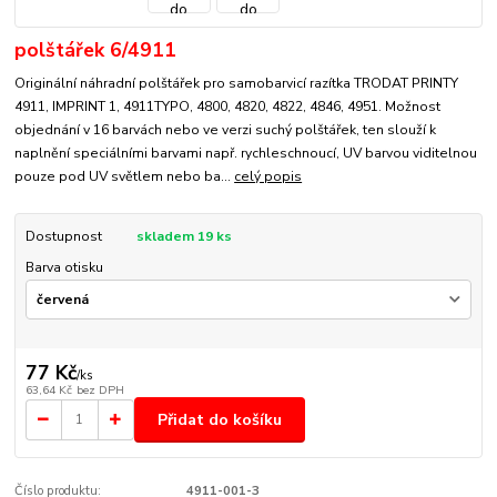
polštářek 6/4911
Originální náhradní polštářek pro samobarvicí razítka TRODAT PRINTY
4911, IMPRINT 1, 4911TYPO, 4800, 4820, 4822, 4846, 4951. Možnost
objednání v 16 barvách nebo ve verzi suchý polštářek, ten slouží k
naplnění speciálními barvami např. rychleschnoucí, UV barvou viditelnou
pouze pod UV světlem nebo ba...
celý popis
Dostupnost
skladem 19 ks
Barva otisku
77 Kč
/
ks
63,64 Kč
bez DPH
Přidat do košíku
Číslo produktu:
4911-001-3