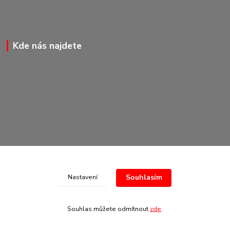
Kde nás najdete
Souhlasím
Nastavení
© Copyright 2020-2026 Marking Center CZ a.s.
Souhlas můžete odmítnout
zde
.
Vytvořeno na
Eshop-rychle.cz