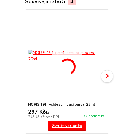
Související zboží
3
NORIS 191 rychleschnoucí barva, 25ml
NORIS 325 na
297 Kč
455 Kč
/
ks
/
ks
skladem 5 ks
245,45 Kč
bez DPH
376,03 Kč
be
Zvolit variantu