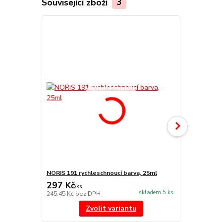
Související zboží
3
NORIS 191 rychleschnoucí barva, 25ml
NORIS 325 na
297 Kč
455 Kč
/
ks
/
ks
skladem 5 ks
245,45 Kč
bez DPH
376,03 Kč
be
Zvolit variantu