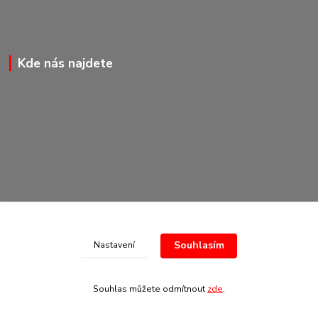
Kde nás najdete
Souhlasím
Nastavení
© Copyright 2020-2026 Marking Center CZ a.s.
Souhlas můžete odmítnout
zde
.
Vytvořeno na
Eshop-rychle.cz