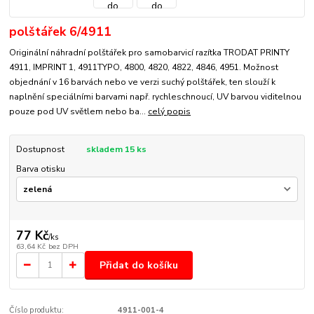
polštářek 6/4911
Originální náhradní polštářek pro samobarvicí razítka TRODAT PRINTY
4911, IMPRINT 1, 4911TYPO, 4800, 4820, 4822, 4846, 4951. Možnost
objednání v 16 barvách nebo ve verzi suchý polštářek, ten slouží k
naplnění speciálními barvami např. rychleschnoucí, UV barvou viditelnou
pouze pod UV světlem nebo ba...
celý popis
Dostupnost
skladem 15 ks
Barva otisku
77 Kč
/
ks
63,64 Kč
bez DPH
Přidat do košíku
Číslo produktu:
4911-001-4