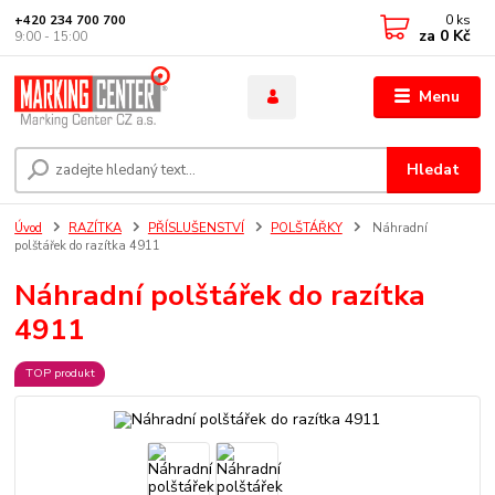
0
ks
+420 234 700 700
za
0 Kč
9:00 - 15:00
Menu
Hledat
Úvod
RAZÍTKA
PŘÍSLUŠENSTVÍ
POLŠTÁŘKY
Náhradní
polštářek do razítka 4911
Náhradní polštářek do razítka
4911
TOP produkt