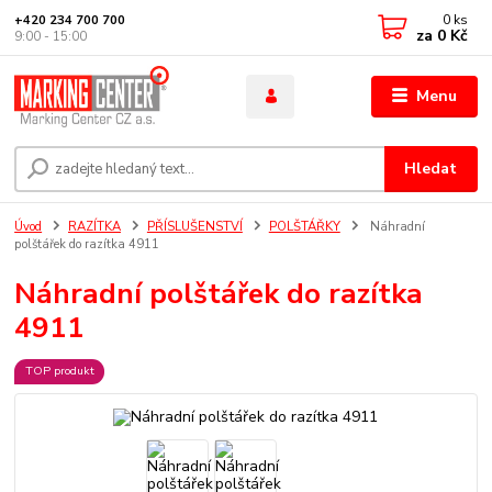
0
ks
+420 234 700 700
za
0 Kč
9:00 - 15:00
Menu
Hledat
Úvod
RAZÍTKA
PŘÍSLUŠENSTVÍ
POLŠTÁŘKY
Náhradní
polštářek do razítka 4911
Náhradní polštářek do razítka
4911
TOP produkt