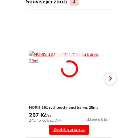
Související zboží
3
NORIS 191 rychleschnoucí barva, 25ml
NORIS 325 na
297 Kč
455 Kč
/
ks
/
ks
skladem 5 ks
245,45 Kč
bez DPH
376,03 Kč
be
Zvolit variantu