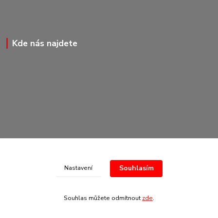
Kde nás najdete
Souhlasím
Nastavení
© Copyright 2020-2026 Marking Center CZ a.s.
Souhlas můžete odmítnout
zde
.
Vytvořeno na
Eshop-rychle.cz