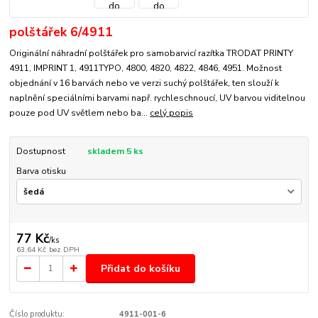
polštářek 6/4911
Originální náhradní polštářek pro samobarvicí razítka TRODAT PRINTY
4911, IMPRINT 1, 4911TYPO, 4800, 4820, 4822, 4846, 4951. Možnost
objednání v 16 barvách nebo ve verzi suchý polštářek, ten slouží k
naplnění speciálními barvami např. rychleschnoucí, UV barvou viditelnou
pouze pod UV světlem nebo ba...
celý popis
Dostupnost
skladem 5 ks
Barva otisku
77 Kč
/
ks
63,64 Kč
bez DPH
Přidat do košíku
Číslo produktu:
4911-001-6