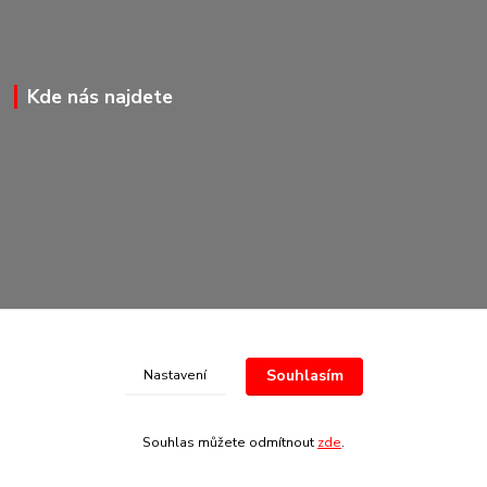
Kde nás najdete
Souhlasím
Nastavení
© Copyright 2020-2026 Marking Center CZ a.s.
Souhlas můžete odmítnout
zde
.
Vytvořeno na
Eshop-rychle.cz