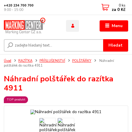
0
ks
+420 234 700 700
za
0 Kč
9:00 - 15:00
Menu
Hledat
Úvod
RAZÍTKA
PŘÍSLUŠENSTVÍ
POLŠTÁŘKY
Náhradní
polštářek do razítka 4911
Náhradní polštářek do razítka
4911
TOP produkt