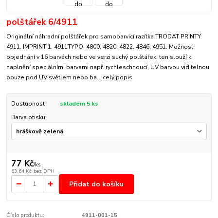
polštářek 6/4911
Originální náhradní polštářek pro samobarvicí razítka TRODAT PRINTY
4911, IMPRINT 1, 4911TYPO, 4800, 4820, 4822, 4846, 4951. Možnost
objednání v 16 barvách nebo ve verzi suchý polštářek, ten slouží k
naplnění speciálními barvami např. rychleschnoucí, UV barvou viditelnou
pouze pod UV světlem nebo ba...
celý popis
Dostupnost
skladem 5 ks
Barva otisku
77 Kč
/
ks
63,64 Kč
bez DPH
Přidat do košíku
Číslo produktu:
4911-001-15