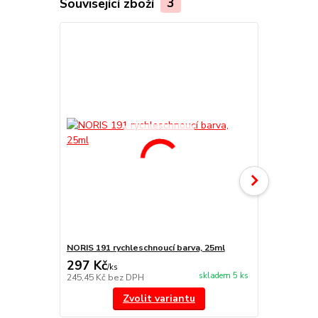
Související zboží
3
NORIS 191 rychleschnoucí barva, 25ml
NORIS 325 na
297 Kč
455 Kč
/
ks
/
ks
skladem 5 ks
245,45 Kč
bez DPH
376,03 Kč
be
Zvolit variantu