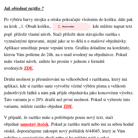
Jak objednat razítko ?
Po výběru barvy strojku a otisku pokračujte vložením do košíku, dále pak
na krok ,,1. Obsah košíku,,
kde můžete napsat text
popř. přiložit vlastní návrh. Stačí přiložit sken stávajícího razítka s
vyznačenými úpravami, stejně jako se to dělá u e-mailové objednávky.
Aplikace umožňuje pouze vepsání textu. Grafiku doladíme na korektuře,
kterou Vám pošleme do 24h. na e-mail uvedený na objednávce. Pokud
máte vlastní návrh, zašlete ho prosím v jednom z formátů
ZDE
uvedených
.
Druhá možnost je přesměrování na velkoobchod s razítkama, který má
aplikaci, kde si razítko sami vytvoříte včetně výběru písma a velikosti
jednotlivých řádků a nám pak přijde objednávka jako koncovému výrobci.
Tato varianta je o 20% dražší než první možnost. Pokud si vyberete tuto
ZDE
variantu, můžete razítko objednat
.
V případě, že razítko máte a potřebujete pouze nový text, stačí
samotný štoček
objednat
. Pokud je razítko starší nebo má za sebou hodně
otisků, doporučujeme zakoupit nový polštářek 6/44045, který se Vám
nabídne v souvisejícím zboží nebo si ho můžete najít v sekci