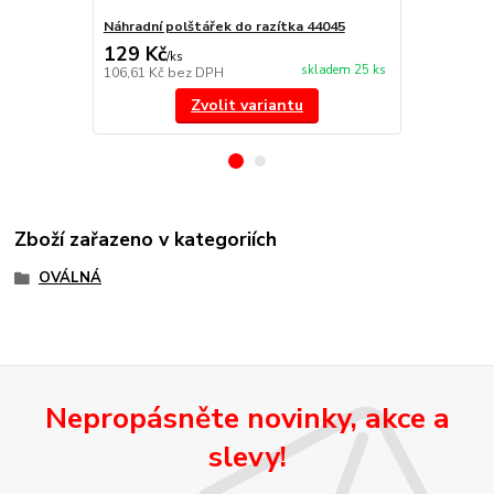
Náhradní polštářek do razítka 44045
štoček 4404
129 Kč
239 Kč
/
ks
/
ks
skladem 25 ks
106,61 Kč
bez DPH
197,52 Kč
be
Zvolit variantu
Zboží zařazeno v kategoriích
OVÁLNÁ
Nepropásněte novinky, akce a
slevy!