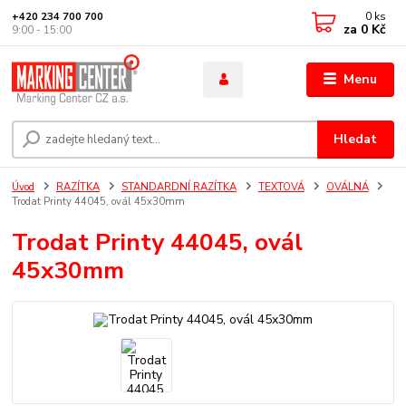
0
ks
+420 234 700 700
za
0 Kč
9:00 - 15:00
Menu
Hledat
Úvod
RAZÍTKA
STANDARDNÍ RAZÍTKA
TEXTOVÁ
OVÁLNÁ
Trodat Printy 44045, ovál 45x30mm
Trodat Printy 44045, ovál
45x30mm