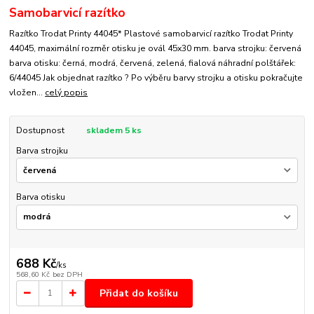
Samobarvicí razítko
Razítko Trodat Printy 44045* Plastové samobarvicí razítko Trodat Printy
44045, maximální rozměr otisku je ovál 45x30 mm. barva strojku: červená
barva otisku: černá, modrá, červená, zelená, fialová náhradní polštářek:
6/44045 Jak objednat razítko ? Po výběru barvy strojku a otisku pokračujte
vložen...
celý popis
Dostupnost
skladem 5 ks
Barva strojku
Barva otisku
688 Kč
/
ks
568,60 Kč
bez DPH
Přidat do košíku