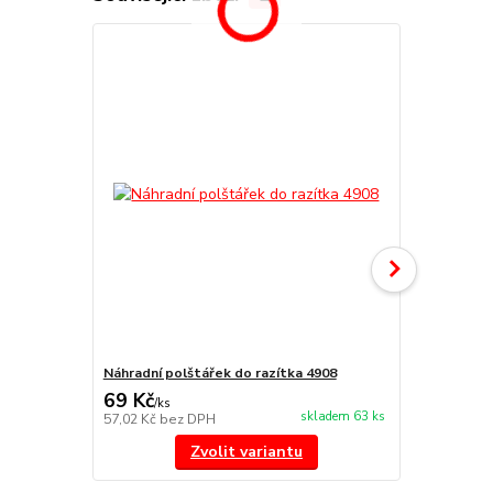
Náhradní polštářek do razítka 4908
štoček 4908
69 Kč
111 Kč
/
ks
/
ks
skladem 63 ks
57,02 Kč
bez DPH
91,74 Kč
bez
Zvolit variantu