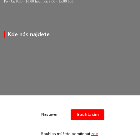
Po - Čt: 9:00 - 16:00 hod., Pá: 9:00 - 15:00 hod.
Kde nás najdete
Souhlasím
Nastavení
© Copyright 2020-2026 Marking Center CZ a.s.
Souhlas můžete odmítnout
zde
.
Vytvořeno na
Eshop-rychle.cz