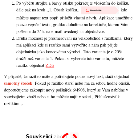
Po výběru strojku a barvy otisku pokračujte vložením do košíku,
dále pak na krok ,,1. Obsah košíku,,
kde
můžete napsat text popř. přiložit vlastní návrh. Aplikace umožňuje
pouze vepsání textu, grafiku doladíme na korektuře, kterou Vám
pošleme do 24h. na e-mail uvedený na objednávce.
Druhá možnost je přesměrování na velkoobchod s razitkama, který
má aplikaci kde si razítko sami vytvoříte a nám pak přijde
objednávka jako koncovému výrobci. Tato varianta je o 20%
dražší než varianta 1. Pokud si vyberete tuto variantu, můžete
razítko objednat
ZDE
V případě, že razítko máte a potřebujete pouze nový text, stačí objednat
samotný štoček
. Pokud je razítko starší nebo má za sebou hodně otisků,
doporučujeme zakoupit nový polštářek 6/4908, který se Vám nabídne v
souvisejícím zboží nebo si ho můžete najít v sekci ,,Příslušenství k
razítkům,,.
Související zboží
2