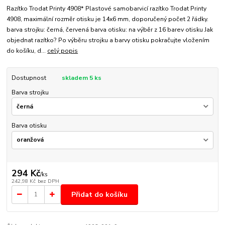
Razítko Trodat Printy 4908* Plastové samobarvicí razítko Trodat Printy
4908, maximální rozměr otisku je 14x6 mm, doporučený počet 2 řádky.
barva strojku: černá, červená barva otisku: na výběr z 16 barev otisku Jak
objednat razítko? Po výběru strojku a barvy otisku pokračujte vložením
do košíku, d...
celý popis
Dostupnost
skladem 5 ks
Barva strojku
Barva otisku
294 Kč
/
ks
242,98 Kč
bez DPH
Přidat do košíku