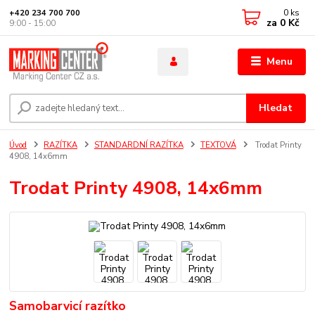
0
ks
+420 234 700 700
za
0 Kč
9:00 - 15:00
Menu
Hledat
Úvod
RAZÍTKA
STANDARDNÍ RAZÍTKA
TEXTOVÁ
Trodat Printy
4908, 14x6mm
Trodat Printy 4908, 14x6mm
Samobarvicí razítko