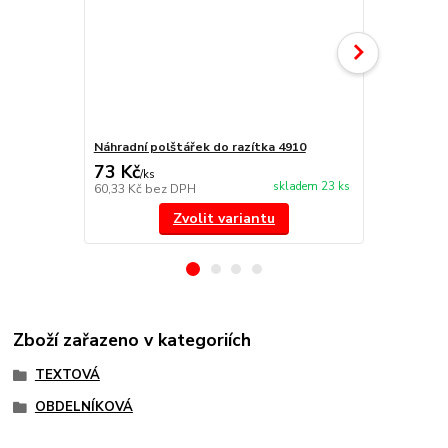
Náhradní polštářek do razítka 4910
Náhradní po
73 Kč
73 Kč
/
ks
/
ks
skladem 23 ks
60,33 Kč
bez DPH
60,33 Kč
bez
Zvolit variantu
Zboží zařazeno v kategoriích
TEXTOVÁ
OBDELNÍKOVÁ