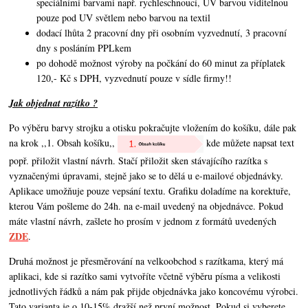
speciálními barvami např. rychleschnoucí, UV barvou viditelnou
pouze pod UV světlem nebo barvou na textil
dodací lhůta 2 pracovní dny při osobním vyzvednutí, 3 pracovní
dny s posláním PPLkem
po dohodě možnost výroby na počkání do 60 minut za příplatek
120,- Kč s DPH, vyzvednutí pouze v sídle firmy!!
Jak objednat razítko ?
Po výběru barvy strojku a otisku pokračujte vložením do košíku, dále pak
na krok ,,1. Obsah košíku,,
kde můžete napsat text
popř. přiložit vlastní návrh. Stačí přiložit sken stávajícího razítka s
vyznačenými úpravami, stejně jako se to dělá u e-mailové objednávky.
Aplikace umožňuje pouze vepsání textu. Grafiku doladíme na korektuře,
kterou Vám pošleme do 24h. na e-mail uvedený na objednávce. Pokud
máte vlastní návrh,
zašlete ho prosím v jednom z formátů uvedených
ZDE
.
Druhá možnost je přesměrování na velkoobchod s razítkama, který má
aplikaci, kde si razítko sami vytvoříte včetně výběru písma a velikosti
jednotlivých řádků a nám pak přijde objednávka jako koncovému výrobci.
Tato varianta je o 10-15% dražší než první možnost. Pokud si vyberete