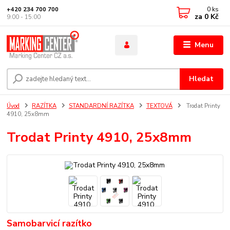
0
ks
+420 234 700 700
za
0 Kč
9:00 - 15:00
Menu
Hledat
Úvod
RAZÍTKA
STANDARDNÍ RAZÍTKA
TEXTOVÁ
Trodat Printy
4910, 25x8mm
Trodat Printy 4910, 25x8mm
Samobarvicí razítko