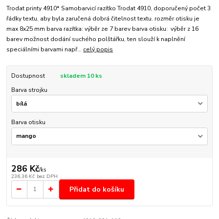
Trodat printy 4910* Samobarvicí razítko Trodat 4910, doporučený počet 3
řádky textu, aby byla zaručená dobrá čitelnost textu. rozměr otisku je
max 8x25 mm barva razítka: výběr ze 7 barev barva otisku: výběr z 16
barev možnost dodání suchého polštářku, ten slouží k naplnění
speciálními barvami např...
celý popis
Dostupnost
skladem 10 ks
Barva strojku
Barva otisku
286 Kč
/
ks
236,36 Kč
bez DPH
Přidat do košíku