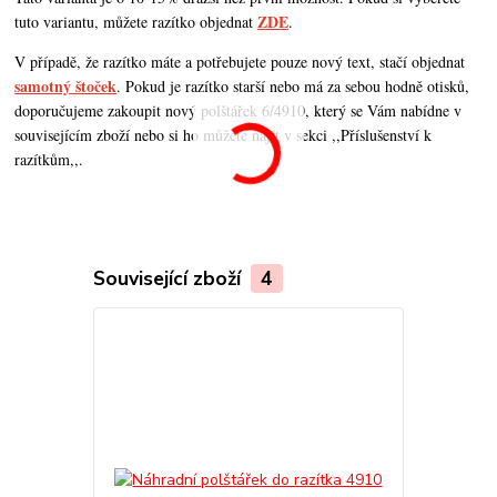
ZDE
tuto variantu, můžete razítko objednat
.
V případě, že razítko máte a potřebujete pouze nový text, stačí objednat
samotný štoček
. Pokud je razítko starší nebo má za sebou hodně otisků,
doporučujeme zakoupit nový polštářek 6/4910, který se Vám nabídne v
souvisejícím zboží nebo si ho můžete najít v sekci ,,Příslušenství k
razítkům,,.
Související zboží
4