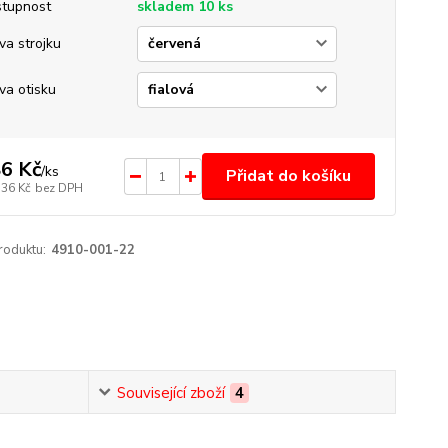
tupnost
skladem 10 ks
va strojku
va otisku
6 Kč
/
ks
Přidat do košíku
,36 Kč
bez DPH
roduktu:
4910-001-22
Související zboží
4