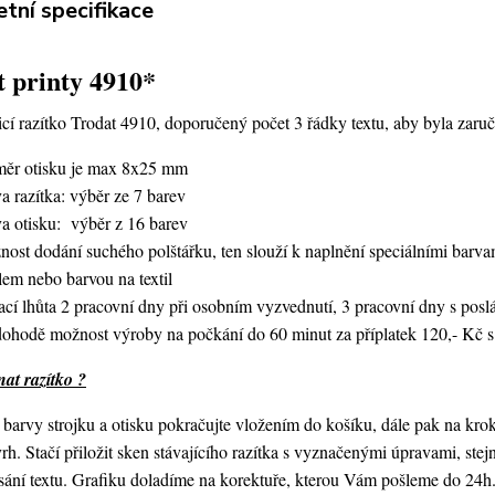
tní specifikace
 printy 4910*
í razítko Trodat 4910, doporučený počet 3 řádky textu,
aby byla zaruč
měr otisku je max 8x25 mm
a razítka: výběr ze 7 barev
va otisku: výběr z 16 barev
nost dodání suchého polštářku, ten slouží k naplnění speciálními bar
lem nebo barvou na textil
ací lhůta 2 pracovní dny při osobním vyzvednutí, 3 pracovní dny s po
dohodě možnost výroby na počkání do 60 minut za příplatek 120,- Kč s
at razítko ?
barvy strojku a otisku pokračujte vložením do košíku, dále pak na kro
vrh. Stačí přiložit sken stávajícího razítka s vyznačenými úpravami, st
ání textu. Grafiku doladíme na korektuře, kterou Vám pošleme do 24h.