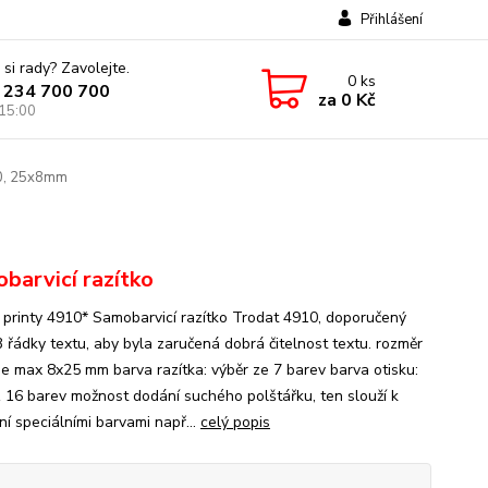
Přihlášení
 si rady? Zavolejte.
0
ks
 234 700 700
za
0 Kč
 15:00
10, 25x8mm
barvicí razítko
 printy 4910* Samobarvicí razítko Trodat 4910, doporučený
3 řádky textu, aby byla zaručená dobrá čitelnost textu. rozměr
 je max 8x25 mm barva razítka: výběr ze 7 barev barva otisku:
z 16 barev možnost dodání suchého polštářku, ten slouží k
ní speciálními barvami např...
celý popis