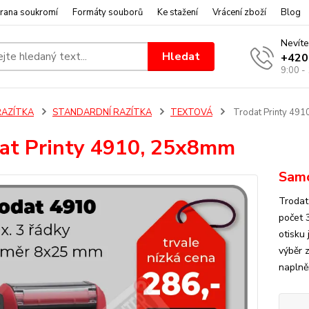
rana soukromí
Formáty souborů
Ke stažení
Vrácení zboží
Blog
Nevíte
Hledat
+420
9:00 -
RAZÍTKA
STANDARDNÍ RAZÍTKA
TEXTOVÁ
Trodat Printy 49
at Printy 4910, 25x8mm
Samo
Trodat
počet 
otisku
výběr 
naplně