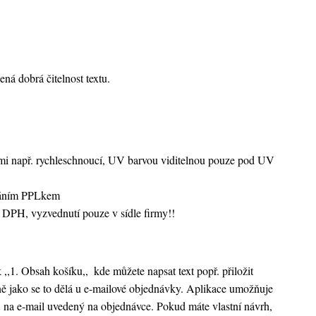
ená dobrá čitelnost textu.
vami např. rychleschnoucí, UV barvou viditelnou pouze pod UV
sláním PPLkem
 DPH, vyzvednutí pouze v sídle firmy!!
k ,,1. Obsah košíku,,
kde můžete napsat text popř. přiložit
ejně jako se to dělá u e-mailové objednávky. Aplikace umožňuje
 na e-mail uvedený na objednávce. Pokud máte vlastní návrh,