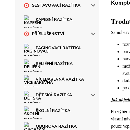
Komple
SESTAVOVACÍ RAZÍTKA
Trodat
KAPESNÍ RAZÍTKA
Samobarvic
PŘÍSLUŠENSTVÍ
roz
PAGINOVACÍ RAZÍTKA
barv
bar
RELIÉFNÍ RAZÍTKA
mož
svět
VÍCEBAREVNÁ RAZÍTKA
dod
po 
DĚTSKÁ RAZÍTKA
Jak objedn
ŠKOLNÍ RAZÍTKA
Po výběru 
vlastní ná
pouze veps
OBOROVÁ RAZÍTKA