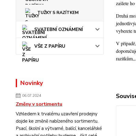
zašlete h
TUŽKY S RAZÍTKEM
Druhá možn
jednotlivý
SVATEBNÍ OZNÁMENÍ
vyberete t
V případě,
VŠE Z PAPÍRU
doporučuje
razítkům,,
Novinky
Souvise
06.07.2024
Změny v sortimentu
Vzhledem k trvalému uzavření prodejny
dojde ke změně nabízeného sortimentu.
Psací, školní a výtvarné, balící, kancelářské
a archivační potřeby budeme...
číst celé