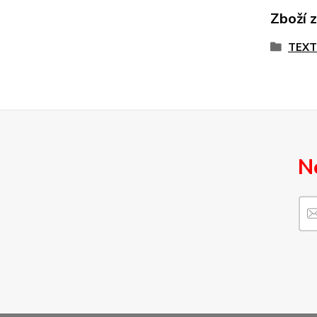
Zboží 
TEX
N