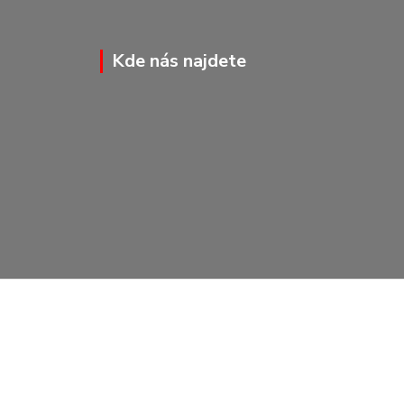
Kde nás najdete
Vytvořeno na
Eshop-rychle.cz