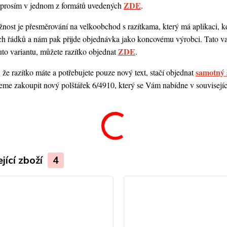
ZDE
o prosím v jednom z formátů uvedených
.
ost je přesměrování na velkoobchod s razítkama, který má aplikaci, kde
ch řádků a nám pak přijde objednávka jako koncovému výrobci. Tato va
ZDE
uto variantu, můžete razítko objednat
.
samotný 
 že razítko máte a potřebujete pouze nový text, stačí objednat
me zakoupit nový polštářek 6/4910, který se Vám nabídne v souvisejícím
.
jící zboží
4