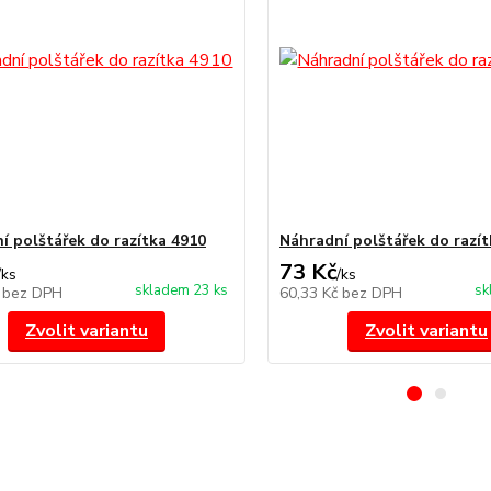
í polštářek do razítka 4910
Náhradní polštářek do razít
73 Kč
/
ks
/
ks
skladem 23 ks
sk
č
bez DPH
60,33 Kč
bez DPH
Zvolit variantu
Zvolit variantu