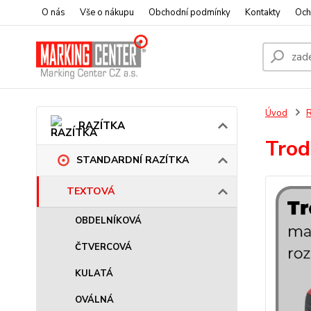
O nás
Vše o nákupu
Obchodní podmínky
Kontakty
Och
Úvod
RAZÍTKA
Trod
STANDARDNÍ RAZÍTKA
TEXTOVÁ
OBDELNÍKOVÁ
ČTVERCOVÁ
KULATÁ
OVÁLNÁ