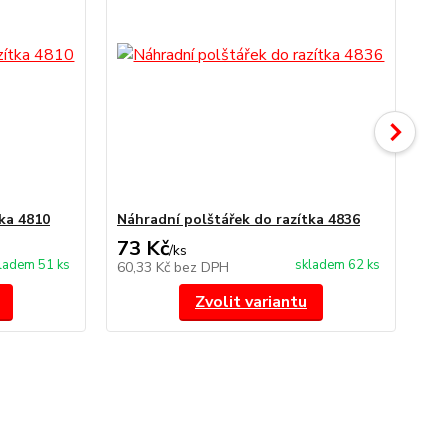
ka 4810
Náhradní polštářek do razítka 4836
št
73 Kč
1
/
ks
ladem 51 ks
skladem 62 ks
60,33 Kč
bez DPH
10
Zvolit variantu