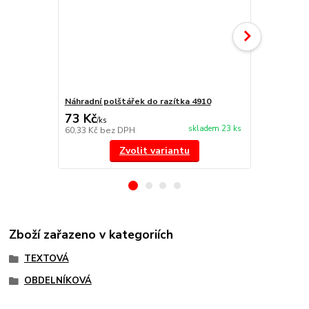
Náhradní polštářek do razítka 4910
Náhradní po
73 Kč
73 Kč
/
ks
/
ks
skladem 23 ks
60,33 Kč
bez DPH
60,33 Kč
bez
Zvolit variantu
Zboží zařazeno v kategoriích
TEXTOVÁ
OBDELNÍKOVÁ