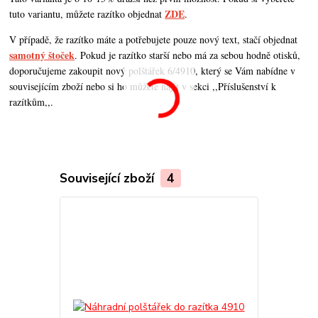
ZDE
tuto variantu, můžete razítko objednat
.
V případě, že razítko máte a potřebujete pouze nový text, stačí objednat
samotný štoček
. Pokud je razítko starší nebo má za sebou hodně otisků,
doporučujeme zakoupit nový polštářek 6/4910, který se Vám nabídne v
souvisejícím zboží nebo si ho můžete najít v sekci ,,Příslušenství k
razítkům,,.
Související zboží
4