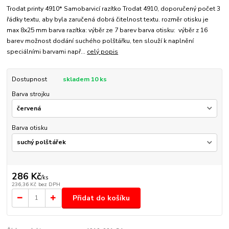
Trodat printy 4910* Samobarvicí razítko Trodat 4910, doporučený počet 3
řádky textu, aby byla zaručená dobrá čitelnost textu. rozměr otisku je
max 8x25 mm barva razítka: výběr ze 7 barev barva otisku: výběr z 16
barev možnost dodání suchého polštářku, ten slouží k naplnění
speciálními barvami např...
celý popis
Dostupnost
skladem 10 ks
Barva strojku
Barva otisku
286 Kč
/
ks
236,36 Kč
bez DPH
Přidat do košíku