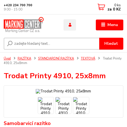
0
ks
+420 234 700 700
za
0 Kč
9:00 - 15:00
Menu
Hledat
Úvod
RAZÍTKA
STANDARDNÍ RAZÍTKA
TEXTOVÁ
Trodat Printy
4910, 25x8mm
Trodat Printy 4910, 25x8mm
Samobarvicí razítko