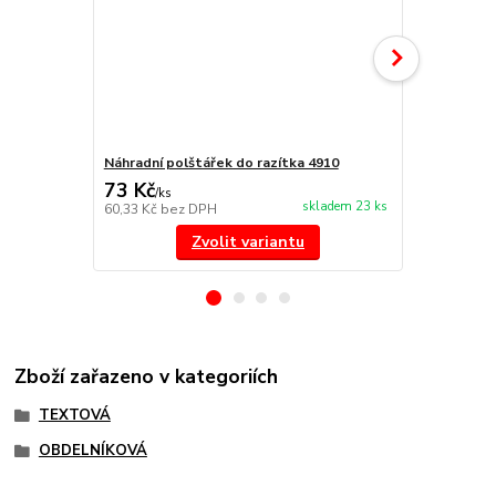
Náhradní polštářek do razítka 4910
Náhradní po
73 Kč
73 Kč
/
ks
/
ks
skladem 23 ks
60,33 Kč
bez DPH
60,33 Kč
bez
Zvolit variantu
Zboží zařazeno v kategoriích
TEXTOVÁ
OBDELNÍKOVÁ