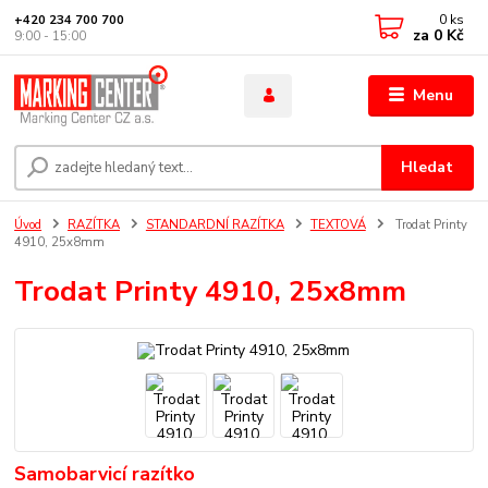
0
ks
+420 234 700 700
za
0 Kč
9:00 - 15:00
Menu
Hledat
Úvod
RAZÍTKA
STANDARDNÍ RAZÍTKA
TEXTOVÁ
Trodat Printy
4910, 25x8mm
Trodat Printy 4910, 25x8mm
Samobarvicí razítko