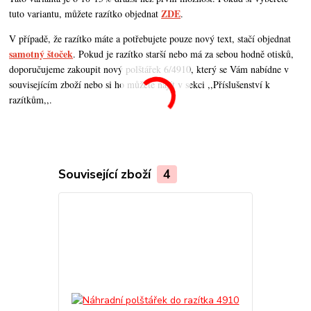
ZDE
tuto variantu, můžete razítko objednat
.
V případě, že razítko máte a potřebujete pouze nový text, stačí objednat
samotný štoček
. Pokud je razítko starší nebo má za sebou hodně otisků,
doporučujeme zakoupit nový polštářek 6/4910, který se Vám nabídne v
souvisejícím zboží nebo si ho můžete najít v sekci ,,Příslušenství k
razítkům,,.
Související zboží
4