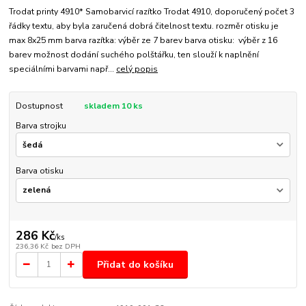
Trodat printy 4910* Samobarvicí razítko Trodat 4910, doporučený počet 3
řádky textu, aby byla zaručená dobrá čitelnost textu. rozměr otisku je
max 8x25 mm barva razítka: výběr ze 7 barev barva otisku: výběr z 16
barev možnost dodání suchého polštářku, ten slouží k naplnění
speciálními barvami např...
celý popis
Dostupnost
skladem 10 ks
Barva strojku
Barva otisku
286 Kč
/
ks
236,36 Kč
bez DPH
Přidat do košíku