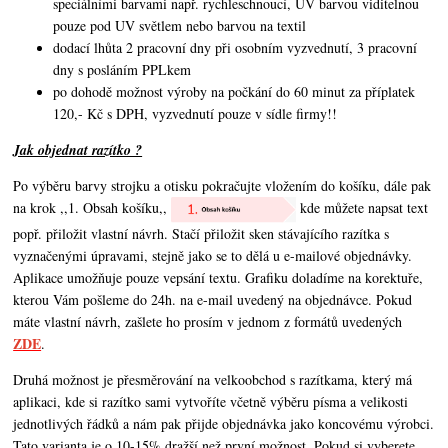
speciálními barvami např. rychleschnoucí, UV barvou viditelnou
pouze pod UV světlem nebo barvou na textil
dodací lhůta 2 pracovní dny při osobním vyzvednutí, 3 pracovní
dny s posláním PPLkem
po dohodě možnost výroby na počkání do 60 minut za příplatek
120,- Kč s DPH, vyzvednutí pouze v sídle firmy!!
Jak objednat razítko ?
Po výběru barvy strojku a otisku pokračujte vložením do košíku, dále pak
na krok ,,1. Obsah košíku,,
kde můžete napsat text
popř. přiložit vlastní návrh. Stačí přiložit sken stávajícího razítka s
vyznačenými úpravami, stejně jako se to dělá u e-mailové objednávky.
Aplikace umožňuje pouze vepsání textu. Grafiku doladíme na korektuře,
kterou Vám pošleme do 24h. na e-mail uvedený na objednávce. Pokud
máte vlastní návrh,
zašlete ho prosím v jednom z formátů uvedených
ZDE
.
Druhá možnost je přesměrování na velkoobchod s razítkama, který má
aplikaci, kde si razítko sami vytvoříte včetně výběru písma a velikosti
jednotlivých řádků a nám pak přijde objednávka jako koncovému výrobci.
Tato varianta je o 10-15% dražší než první možnost. Pokud si vyberete