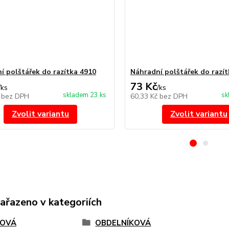
í polštářek do razítka 4910
Náhradní polštářek do razít
73 Kč
/
ks
/
ks
skladem 23 ks
sk
č
bez DPH
60,33 Kč
bez DPH
Zvolit variantu
Zvolit variantu
zařazeno v kategoriích
TOVÁ
OBDELNÍKOVÁ