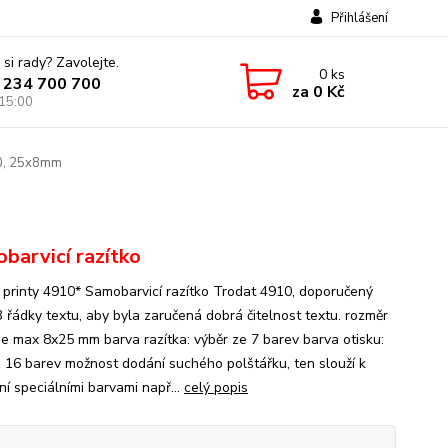
Přihlášení
 si rady? Zavolejte.
0
ks
 234 700 700
za
0 Kč
 15:00
10, 25x8mm
barvicí razítko
 printy 4910* Samobarvicí razítko Trodat 4910, doporučený
3 řádky textu, aby byla zaručená dobrá čitelnost textu. rozměr
 je max 8x25 mm barva razítka: výběr ze 7 barev barva otisku:
z 16 barev možnost dodání suchého polštářku, ten slouží k
ní speciálními barvami např...
celý popis