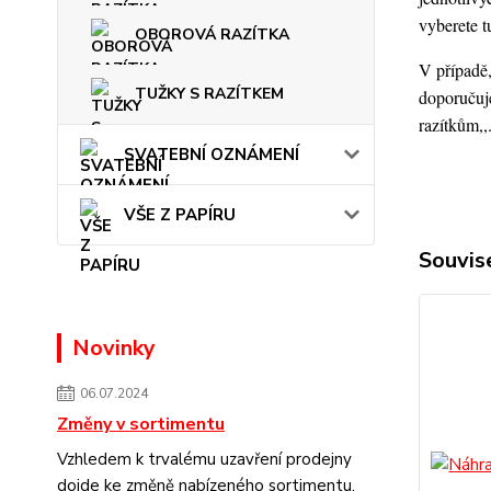
vyberete t
OBOROVÁ RAZÍTKA
V případě,
TUŽKY S RAZÍTKEM
doporučuje
razítkům,,
SVATEBNÍ OZNÁMENÍ
VŠE Z PAPÍRU
Souvise
Novinky
06.07.2024
Změny v sortimentu
Vzhledem k trvalému uzavření prodejny
dojde ke změně nabízeného sortimentu.