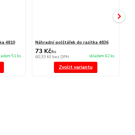
ka 4810
Náhradní polštářek do razítka 4836
št
73 Kč
1
/
ks
ladem 51 ks
skladem 62 ks
60,33 Kč
bez DPH
10
Zvolit variantu