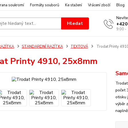
rana soukromí
Formáty souborů
Ke stažení
Vrácení zboží
Blog
Nevíte
Hledat
+420
9:00 -
RAZÍTKA
STANDARDNÍ RAZÍTKA
TEXTOVÁ
Trodat Printy 49
at Printy 4910, 25x8mm
Samo
Trodat
počet 
otisku
výběr 
naplně