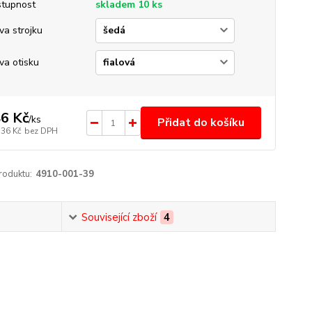
tupnost
skladem 10 ks
va strojku
va otisku
6 Kč
/
ks
Přidat do košíku
,36 Kč
bez DPH
roduktu:
4910-001-39
Související zboží
4