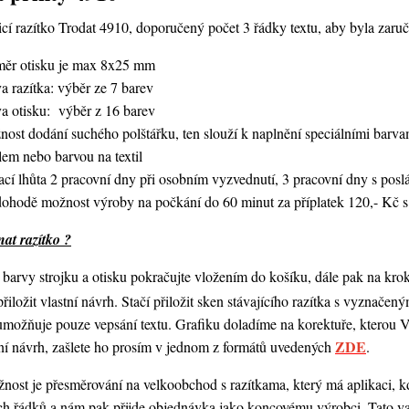
í razítko Trodat 4910, doporučený počet 3 řádky textu,
aby byla zaruč
měr otisku je max 8x25 mm
a razítka: výběr ze 7 barev
va otisku: výběr z 16 barev
nost dodání suchého polštářku, ten slouží k naplnění speciálními bar
lem nebo barvou na textil
ací lhůta 2 pracovní dny při osobním vyzvednutí, 3 pracovní dny s po
dohodě možnost výroby na počkání do 60 minut za příplatek 120,- Kč s
at razítko ?
barvy strojku a otisku pokračujte vložením do košíku, dále pak na kro
 přiložit vlastní návrh. Stačí přiložit sken stávajícího razítka s vyznače
umožňuje pouze vepsání textu. Grafiku doladíme na korektuře, kterou
ZDE
ní návrh,
zašlete ho prosím v jednom z formátů uvedených
.
ost je přesměrování na velkoobchod s razítkama, který má aplikaci, kde
ch řádků a nám pak přijde objednávka jako koncovému výrobci. Tato va