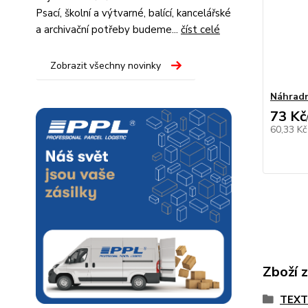
Psací, školní a výtvarné, balící, kancelářské
a archivační potřeby budeme...
číst celé
Zobrazit všechny novinky
Náhradn
73 Kč
60,33 K
Zboží 
TEX