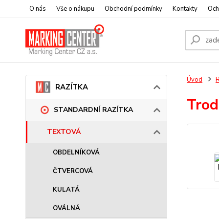
O nás
Vše o nákupu
Obchodní podmínky
Kontakty
Och
Úvod
RAZÍTKA
Trod
STANDARDNÍ RAZÍTKA
TEXTOVÁ
OBDELNÍKOVÁ
ČTVERCOVÁ
KULATÁ
OVÁLNÁ