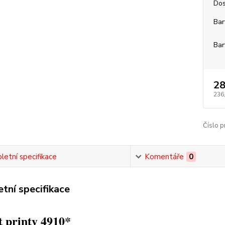
Dos
Bar
Bar
28
236
Číslo p
etní specifikace
Komentáře
0
tní specifikace
 printy 4910*