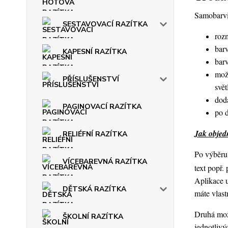
Samobarvic
SESTAVOVACÍ RAZÍTKA
roz
barv
KAPESNÍ RAZÍTKA
bar
mož
PŘÍSLUŠENSTVÍ
svět
dod
PAGINOVACÍ RAZÍTKA
po 
Jak objedn
RELIÉFNÍ RAZÍTKA
Po výběru 
VÍCEBAREVNÁ RAZÍTKA
text popř.
Aplikace 
DĚTSKÁ RAZÍTKA
máte vlast
Druhá možn
ŠKOLNÍ RAZÍTKA
jednotlivý