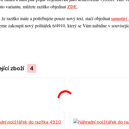
ZDE
uto variantu, můžete razítko objednat
.
samotný 
 že razítko máte a potřebujete pouze nový text, stačí objednat
me zakoupit nový polštářek 6/4910, který se Vám nabídne v souvisejícím
.
jící zboží
4