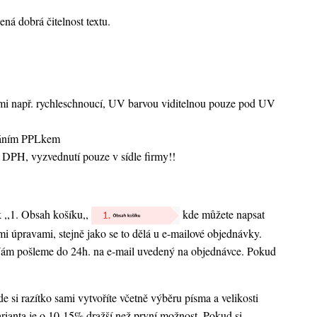
ená dobrá čitelnost textu.
vami např. rychleschnoucí, UV barvou viditelnou pouze pod UV
sláním PPLkem
 DPH, vyzvednutí pouze v sídle firmy!!
k ,,1. Obsah košíku,,
kde můžete napsat
nými úpravami, stejně jako se to dělá u e-mailové objednávky.
 Vám pošleme do 24h. na e-mail uvedený na objednávce. Pokud
 si razítko sami vytvoříte včetně výběru písma a velikosti
rianta je o 10-15% dražší než první možnost. Pokud si