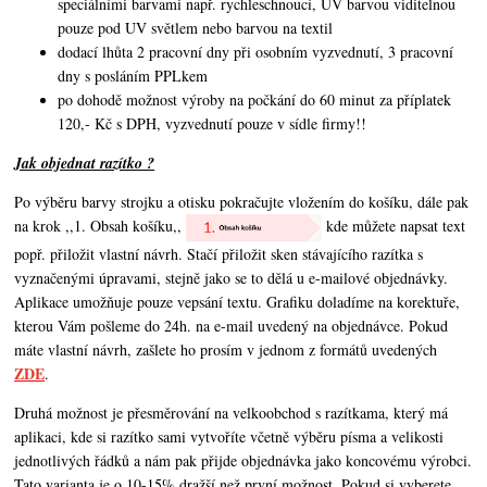
speciálními barvami např. rychleschnoucí, UV barvou viditelnou
pouze pod UV světlem nebo barvou na textil
dodací lhůta 2 pracovní dny při osobním vyzvednutí, 3 pracovní
dny s posláním PPLkem
po dohodě možnost výroby na počkání do 60 minut za příplatek
120,- Kč s DPH, vyzvednutí pouze v sídle firmy!!
Jak objednat razítko ?
Po výběru barvy strojku a otisku pokračujte vložením do košíku, dále pak
na krok ,,1. Obsah košíku,,
kde můžete napsat text
popř. přiložit vlastní návrh. Stačí přiložit sken stávajícího razítka s
vyznačenými úpravami, stejně jako se to dělá u e-mailové objednávky.
Aplikace umožňuje pouze vepsání textu. Grafiku doladíme na korektuře,
kterou Vám pošleme do 24h. na e-mail uvedený na objednávce. Pokud
máte vlastní návrh,
zašlete ho prosím v jednom z formátů uvedených
ZDE
.
Druhá možnost je přesměrování na velkoobchod s razítkama, který má
aplikaci, kde si razítko sami vytvoříte včetně výběru písma a velikosti
jednotlivých řádků a nám pak přijde objednávka jako koncovému výrobci.
Tato varianta je o 10-15% dražší než první možnost. Pokud si vyberete