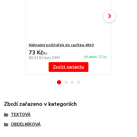
Náhradní polštářek do razítka 4910
Náhradní po
73 Kč
73 Kč
/
ks
/
ks
skladem 23 ks
60,33 Kč
bez DPH
60,33 Kč
bez
Zvolit variantu
Zboží zařazeno v kategoriích
TEXTOVÁ
OBDELNÍKOVÁ