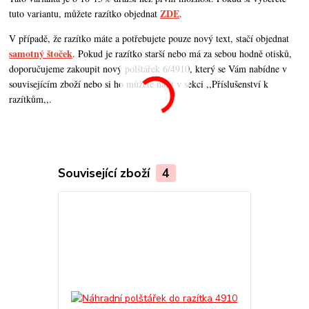
ZDE
tuto variantu, můžete razítko objednat
.
V případě, že razítko máte a potřebujete pouze nový text, stačí objednat
samotný štoček
. Pokud je razítko starší nebo má za sebou hodně otisků,
doporučujeme zakoupit nový polštářek 6/4910, který se Vám nabídne v
souvisejícím zboží nebo si ho můžete najít v sekci ,,Příslušenství k
razítkům,,.
Související zboží
4