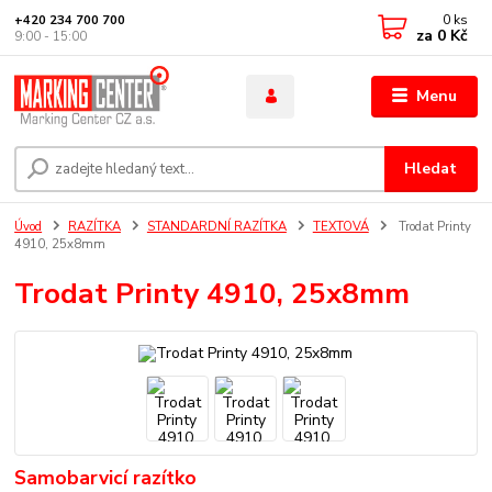
0
ks
+420 234 700 700
za
0 Kč
9:00 - 15:00
Menu
Hledat
Úvod
RAZÍTKA
STANDARDNÍ RAZÍTKA
TEXTOVÁ
Trodat Printy
4910, 25x8mm
Trodat Printy 4910, 25x8mm
Samobarvicí razítko