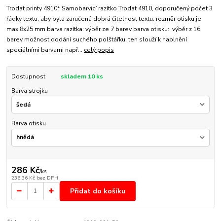
Trodat printy 4910* Samobarvicí razítko Trodat 4910, doporučený počet 3
řádky textu, aby byla zaručená dobrá čitelnost textu. rozměr otisku je
max 8x25 mm barva razítka: výběr ze 7 barev barva otisku: výběr z 16
barev možnost dodání suchého polštářku, ten slouží k naplnění
speciálními barvami např...
celý popis
Dostupnost
skladem 10 ks
Barva strojku
Barva otisku
286 Kč
/
ks
236,36 Kč
bez DPH
Přidat do košíku