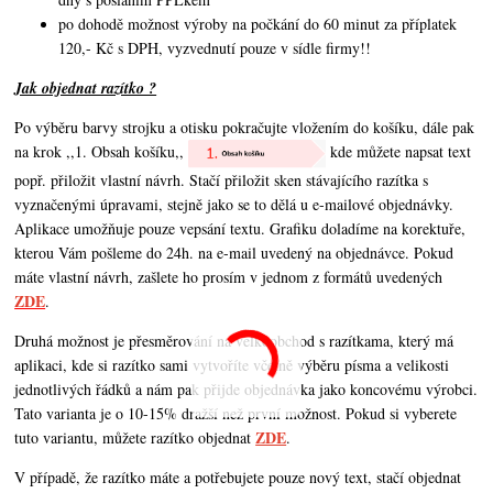
po dohodě možnost výroby na počkání do 60 minut za příplatek
120,- Kč s DPH, vyzvednutí pouze v sídle firmy!!
Jak objednat razítko ?
Po výběru barvy strojku a otisku pokračujte vložením do košíku, dále pak
na krok ,,1. Obsah košíku,,
kde můžete napsat text
popř. přiložit vlastní návrh. Stačí přiložit sken stávajícího razítka s
vyznačenými úpravami, stejně jako se to dělá u e-mailové objednávky.
Aplikace umožňuje pouze vepsání textu. Grafiku doladíme na korektuře,
kterou Vám pošleme do 24h. na e-mail uvedený na objednávce. Pokud
máte vlastní návrh,
zašlete ho prosím v jednom z formátů uvedených
ZDE
.
Druhá možnost je přesměrování na velkoobchod s razítkama, který má
aplikaci, kde si razítko sami vytvoříte včetně výběru písma a velikosti
jednotlivých řádků a nám pak přijde objednávka jako koncovému výrobci.
Tato varianta je o 10-15% dražší než první možnost. Pokud si vyberete
ZDE
tuto variantu, můžete razítko objednat
.
V případě, že razítko máte a potřebujete pouze nový text, stačí objednat