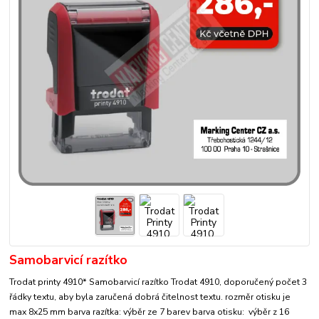
Samobarvicí razítko
Trodat printy 4910* Samobarvicí razítko Trodat 4910, doporučený počet 3
řádky textu, aby byla zaručená dobrá čitelnost textu. rozměr otisku je
max 8x25 mm barva razítka: výběr ze 7 barev barva otisku: výběr z 16