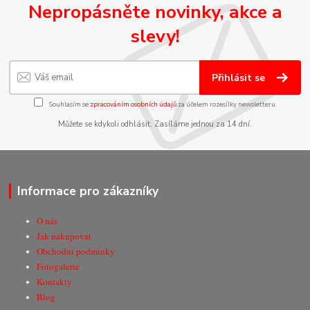
Nepropásněte novinky, akce a
slevy!
Přihlásit se
Souhlasím se
zpracováním osobních údajů
za účelem rozesílky newsletteru.
Můžete se kdykoli odhlásit. Zasíláme jednou za 14 dní.
Informace pro zákazníky
O nás
Jak nakupovat
Obchodní podmínky
Fotogalerie
Kontakty
Blog