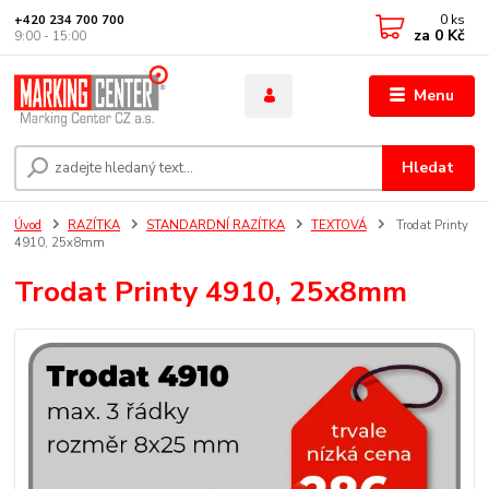
0
ks
+420 234 700 700
za
0 Kč
9:00 - 15:00
Menu
Hledat
Úvod
RAZÍTKA
STANDARDNÍ RAZÍTKA
TEXTOVÁ
Trodat Printy
4910, 25x8mm
Trodat Printy 4910, 25x8mm