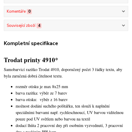
Komentáře
0
Související zboží
4
Kompletní specifikace
Trodat printy 4910*
Samobarvicí razítko Trodat 4910, doporučený počet 3 řádky textu,
aby
byla zaručená dobrá čitelnost textu.
rozměr otisku je max 8x25 mm
barva razítka: výběr ze 7 barev
barva otisku: výběr z 16 barev
možnost dodání suchého polštářku, ten slouží k naplnění
speciálními barvami např. rychleschnoucí, UV barvou viditelnou
pouze pod UV světlem nebo barvou na textil
dodací lhůta 2 pracovní dny při osobním vyzvednutí, 3 pracovní
dny s posláním PPLkem