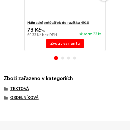
Náhradní polštářek do razítka 4910
Náhradní po
73 Kč
73 Kč
/
ks
/
ks
skladem 23 ks
60,33 Kč
bez DPH
60,33 Kč
bez
Zvolit variantu
Zboží zařazeno v kategoriích
TEXTOVÁ
OBDELNÍKOVÁ