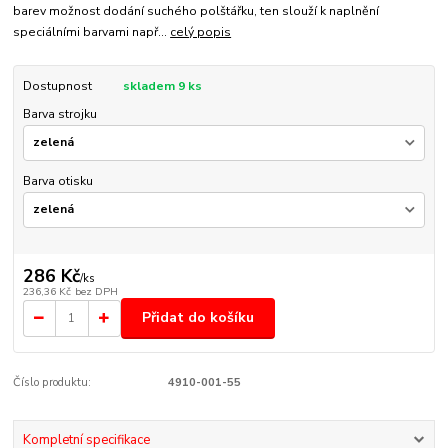
barev možnost dodání suchého polštářku, ten slouží k naplnění
speciálními barvami např...
celý popis
Dostupnost
skladem 9 ks
Barva strojku
Barva otisku
286 Kč
/
ks
236,36 Kč
bez DPH
Přidat do košíku
Číslo produktu:
4910-001-55
Kompletní specifikace