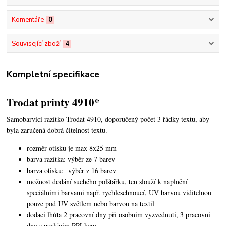
Komentáře
0
Související zboží
4
Kompletní specifikace
Trodat printy 4910*
Samobarvicí razítko Trodat 4910, doporučený počet 3 řádky textu,
aby
byla zaručená dobrá čitelnost textu.
rozměr otisku je max 8x25 mm
barva razítka: výběr ze 7 barev
barva otisku: výběr z 16 barev
možnost dodání suchého polštářku, ten slouží k naplnění
speciálními barvami např. rychleschnoucí, UV barvou viditelnou
pouze pod UV světlem nebo barvou na textil
dodací lhůta 2 pracovní dny při osobním vyzvednutí, 3 pracovní
dny s posláním PPLkem