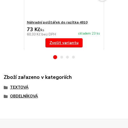
Náhradní polštářek do razítka 4910
Náhradní po
73 Kč
73 Kč
/
ks
/
ks
skladem 23 ks
60,33 Kč
bez DPH
60,33 Kč
bez
Zvolit variantu
Zboží zařazeno v kategoriích
TEXTOVÁ
OBDELNÍKOVÁ