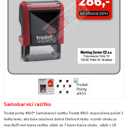
Samobarvicí razítko
Trodat printy 4910* Samobarvicí razítko Trodat 4910, doporučený počet 3
řádky textu, aby byla zaručená dobrá čitelnost textu. rozměr otisku je
max 8x25 mm barva razítka: výběr ze 7 barev barva otisku: výběr z 16