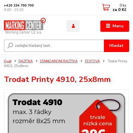
0
ks
+420 234 700 700
za
0 Kč
9:00 - 15:00
Menu
Hledat
Úvod
RAZÍTKA
STANDARDNÍ RAZÍTKA
TEXTOVÁ
Trodat Printy
4910, 25x8mm
Trodat Printy 4910, 25x8mm