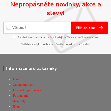
Nepropásněte novinky, akce a
slevy!
Přihlásit se
Souhlasím se
zpracováním osobních údajů
za účelem rozesílky newsletteru.
Můžete se kdykoli odhlásit. Zasíláme jednou za 14 dní.
Informace pro zákazníky
O nás
Jak nakupovat
Obchodní podmínky
Fotogalerie
Kontakty
Blog