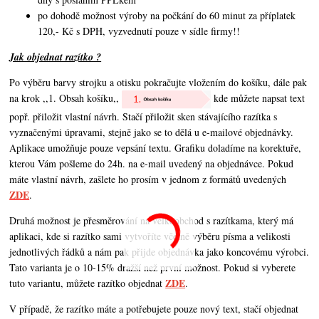
po dohodě možnost výroby na počkání do 60 minut za příplatek
120,- Kč s DPH, vyzvednutí pouze v sídle firmy!!
Jak objednat razítko ?
Po výběru barvy strojku a otisku pokračujte vložením do košíku, dále pak
na krok ,,1. Obsah košíku,,
kde můžete napsat text
popř. přiložit vlastní návrh. Stačí přiložit sken stávajícího razítka s
vyznačenými úpravami, stejně jako se to dělá u e-mailové objednávky.
Aplikace umožňuje pouze vepsání textu. Grafiku doladíme na korektuře,
kterou Vám pošleme do 24h. na e-mail uvedený na objednávce. Pokud
máte vlastní návrh,
zašlete ho prosím v jednom z formátů uvedených
ZDE
.
Druhá možnost je přesměrování na velkoobchod s razítkama, který má
aplikaci, kde si razítko sami vytvoříte včetně výběru písma a velikosti
jednotlivých řádků a nám pak přijde objednávka jako koncovému výrobci.
Tato varianta je o 10-15% dražší než první možnost. Pokud si vyberete
ZDE
tuto variantu, můžete razítko objednat
.
V případě, že razítko máte a potřebujete pouze nový text, stačí objednat