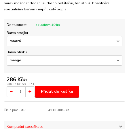
barev možnost dodání suchého polštářku, ten slouží k naplnění
speciálními barvami např...
celý popis
Dostupnost
skladem 10 ks
Barva strojku
Barva otisku
286 Kč
/
ks
236,36 Kč
bez DPH
Přidat do košíku
Číslo produktu:
4910-001-76
Kompletní specifikace