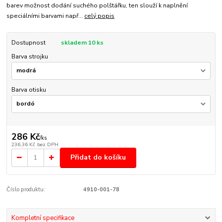
barev možnost dodání suchého polštářku, ten slouží k naplnění
speciálními barvami např...
celý popis
Dostupnost
skladem 10 ks
Barva strojku
Barva otisku
286 Kč
/
ks
236,36 Kč
bez DPH
Přidat do košíku
Číslo produktu:
4910-001-78
Kompletní specifikace