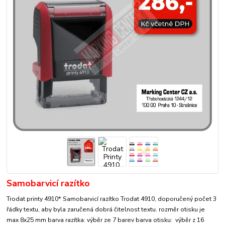
Samobarvicí razítko
Trodat printy 4910* Samobarvicí razítko Trodat 4910, doporučený počet 3
řádky textu, aby byla zaručená dobrá čitelnost textu. rozměr otisku je
max 8x25 mm barva razítka: výběr ze 7 barev barva otisku: výběr z 16