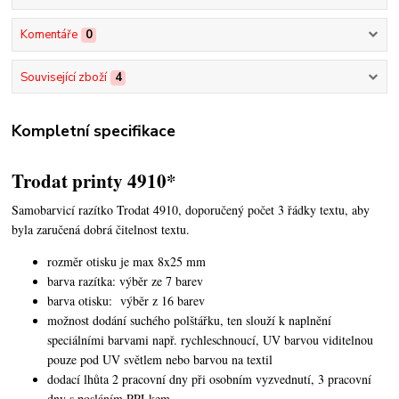
Komentáře
0
Související zboží
4
Kompletní specifikace
Trodat printy 4910*
Samobarvicí razítko Trodat 4910, doporučený počet 3 řádky textu,
aby
byla zaručená dobrá čitelnost textu.
rozměr otisku je max 8x25 mm
barva razítka: výběr ze 7 barev
barva otisku: výběr z 16 barev
možnost dodání suchého polštářku, ten slouží k naplnění
speciálními barvami např. rychleschnoucí, UV barvou viditelnou
pouze pod UV světlem nebo barvou na textil
dodací lhůta 2 pracovní dny při osobním vyzvednutí, 3 pracovní
dny s posláním PPLkem