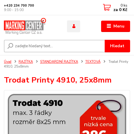
0
ks
+420 234 700 700
za
0 Kč
9:00 - 15:00
Menu
Hledat
Úvod
RAZÍTKA
STANDARDNÍ RAZÍTKA
TEXTOVÁ
Trodat Printy
4910, 25x8mm
Trodat Printy 4910, 25x8mm