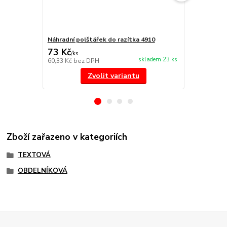
Náhradní polštářek do razítka 4910
Náhradní po
73 Kč
73 Kč
/
ks
/
ks
skladem 23 ks
60,33 Kč
bez DPH
60,33 Kč
bez
Zvolit variantu
Zboží zařazeno v kategoriích
TEXTOVÁ
OBDELNÍKOVÁ