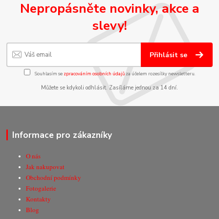
Nepropásněte novinky, akce a
slevy!
Přihlásit se
Souhlasím se
zpracováním osobních údajů
za účelem rozesílky newsletteru.
Můžete se kdykoli odhlásit. Zasíláme jednou za 14 dní.
Informace pro zákazníky
O nás
Jak nakupovat
Obchodní podmínky
Fotogalerie
Kontakty
Blog