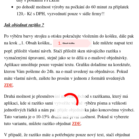
po dohodě možnost výroby na počkání do 60 minut za příplatek
120,- Kč s DPH, vyzvednutí pouze v sídle firmy!!
Jak objednat razítko ?
Po výběru barvy strojku a otisku pokračujte vložením do košíku, dále pak
na krok ,,1. Obsah košíku,,
kde můžete napsat text
popř. přiložit vlastní návrh. Stačí přiložit sken stávajícího razítka s
vyznačenými úpravami, stejně jako se to dělá u e-mailové objednávky.
Aplikace umožňuje pouze vepsání textu. Grafiku doladíme na korektuře,
kterou Vám pošleme do 24h. na e-mail uvedený na objednávce. Pokud
máte vlastní návrh,
zašlete ho prosím v jednom z formátů uvedených
ZDE
.
Druhá možnost je přesměrování na velkoobchod s razítkama, který má
aplikaci, kde si razítko sami vytvoříte včetně výběru písma a velikosti
jednotlivých řádků a nám pak přijde objednávka jako koncovému výrobci.
Tato varianta je o 10-15% dražší než první možnost. Pokud si vyberete
ZDE
tuto variantu, můžete razítko objednat
.
V případě, že razítko máte a potřebujete pouze nový text, stačí objednat