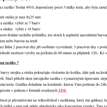
í razítko Trodat 4910, doporučený počet 3 řádky textu,
aby byla zaruč
měr otisku je max 8x25 mm
a razítka: výběr ze 7 barev
va otisku: výběr z 16 barev
nost dodání suchého polštářku, ten slouží k naplnění speciálními bar
lem nebo barvou na textil
ací lhůta 2 pracovní dny při osobním vyzvednutí, 3 pracovní dny s po
dohodě možnost výroby na počkání do 60 minut za příplatek 120,- Kč s
at razítko ?
barvy strojku a otisku pokračujte vložením do košíku, dále pak na kro
vrh. Stačí přiložit sken stávajícího razítka s vyznačenými úpravami, st
ání textu. Grafiku doladíme na korektuře, kterou Vám pošleme do 24h.
ZDE
o prosím v jednom z formátů uvedených
.
ost je přesměrování na velkoobchod s razítkama, který má aplikaci, kde
ch řádků a nám pak přijde objednávka jako koncovému výrobci. Tato va