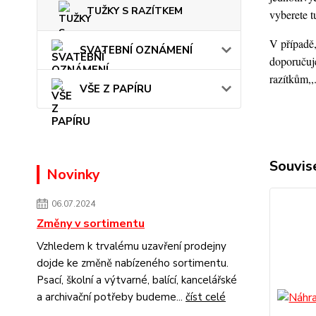
TUŽKY S RAZÍTKEM
vyberete t
V případě,
SVATEBNÍ OZNÁMENÍ
doporučuje
razítkům,,
VŠE Z PAPÍRU
Souvise
Novinky
06.07.2024
Změny v sortimentu
Vzhledem k trvalému uzavření prodejny
dojde ke změně nabízeného sortimentu.
Psací, školní a výtvarné, balící, kancelářské
a archivační potřeby budeme...
číst celé