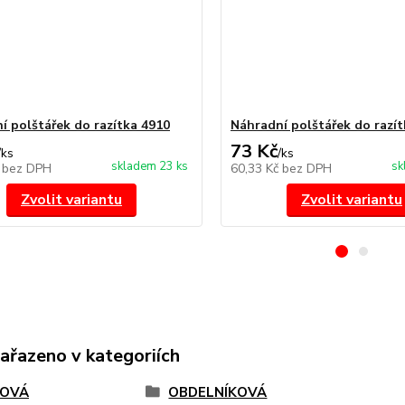
í polštářek do razítka 4910
Náhradní polštářek do razít
73 Kč
/
ks
/
ks
skladem 23 ks
sk
č
bez DPH
60,33 Kč
bez DPH
Zvolit variantu
Zvolit variantu
zařazeno v kategoriích
TOVÁ
OBDELNÍKOVÁ