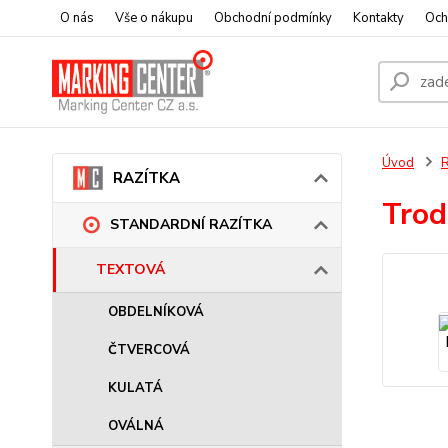
O nás
Vše o nákupu
Obchodní podmínky
Kontakty
Och
Úvod
RAZÍTKA
Trod
STANDARDNÍ RAZÍTKA
TEXTOVÁ
OBDELNÍKOVÁ
ČTVERCOVÁ
KULATÁ
OVÁLNÁ