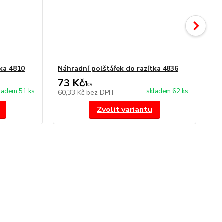
ka 4810
Náhradní polštářek do razítka 4836
št
73 Kč
1
/
ks
ladem 51 ks
skladem 62 ks
60,33 Kč
bez DPH
10
Zvolit variantu