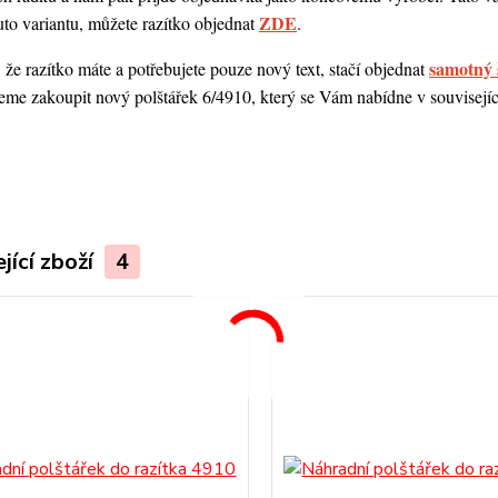
ZDE
uto variantu, můžete razítko objednat
.
samotný 
 že razítko máte a potřebujete pouze nový text, stačí objednat
me zakoupit nový polštářek 6/4910, který se Vám nabídne v souvisejícím
.
jící zboží
4