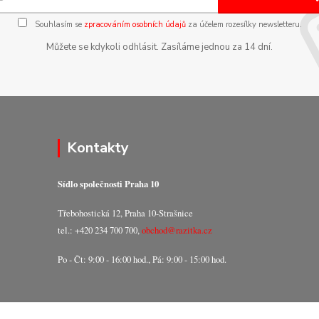
Souhlasím se
zpracováním osobních údajů
za účelem rozesílky newsletteru.
Můžete se kdykoli odhlásit. Zasíláme jednou za 14 dní.
Kontakty
Sídlo společnosti Praha 10
Třebohostická 12, Praha 10-Strašnice
tel.: +420 234 700 700,
obchod@razitka.cz
Po - Čt: 9:00 - 16:00 hod., Pá: 9:00 - 15:00 hod.