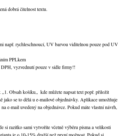
ená dobrá čitelnost textu.
vami např. rychleschnoucí, UV barvou viditelnou pouze pod UV
sláním PPLkem
 DPH, vyzvednutí pouze v sídle firmy!!
k ,,1. Obsah košíku,,
kde můžete napsat text popř. přiložit
ejně jako se to dělá u e-mailové objednávky. Aplikace umožňuje
 na e-mail uvedený na objednávce. Pokud máte vlastní návrh,
 si razítko sami vytvoříte včetně výběru písma a velikosti
rianta je o 10-15% dražší než první možnost. Pokud si