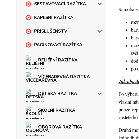
SESTAVOVACÍ RAZÍTKA
Samobarvic
KAPESNÍ RAZÍTKA
roz
barv
PŘÍSLUŠENSTVÍ
bar
mož
PAGINOVACÍ RAZÍTKA
svět
RELIÉFNÍ RAZÍTKA
dod
po 
VÍCEBAREVNÁ RAZÍTKA
Jak objedn
Po výběru 
DĚTSKÁ RAZÍTKA
vlastní ná
pouze veps
ŠKOLNÍ RAZÍTKA
zašlete h
OBOROVÁ RAZÍTKA
Druhá možn
jednotlivý