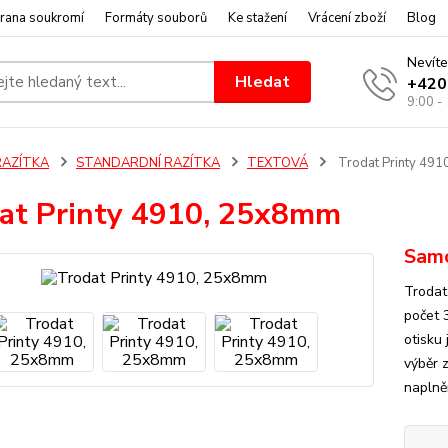
rana soukromí
Formáty souborů
Ke stažení
Vrácení zboží
Blog
Nevíte
Hledat
+420
9:00 -
RAZÍTKA
STANDARDNÍ RAZÍTKA
TEXTOVÁ
Trodat Printy 49
at Printy 4910, 25x8mm
Samo
Trodat
počet 
otisku
výběr 
naplně