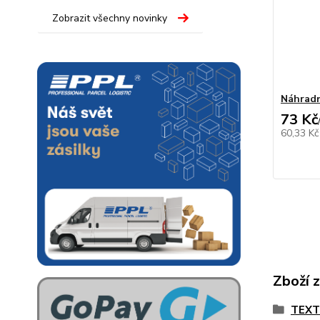
Zobrazit všechny novinky
Náhradn
73 Kč
60,33 K
Zboží 
TEX