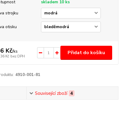
tupnost
skladem 10 ks
va strojku
va otisku
6 Kč
/
ks
Přidat do košíku
,36 Kč
bez DPH
roduktu:
4910-001-81
Související zboží
4