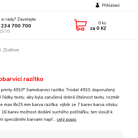
Přihlášení
 si rady? Zavolejte.
0
ks
 234 700 700
za
0 Kč
 15:00
10, 25x8mm
barvicí razítko
 printy 4910* Samobarvicí razítko Trodat 4910, doporučený
3 řádky textu, aby byla zaručená dobrá čitelnost textu. rozměr
 je max 8x25 mm barva razítka: výběr ze 7 barev barva otisku:
z 16 barev možnost dodání suchého polštářku, ten slouží k
ní speciálními barvami např...
celý popis