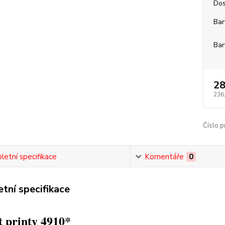
Dos
Bar
Bar
28
236
Číslo p
etní specifikace
Komentáře
0
tní specifikace
 printy 4910*