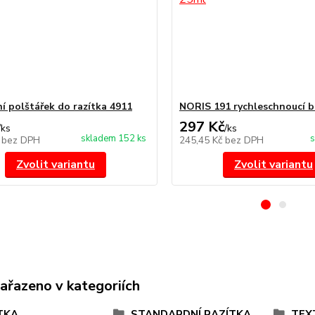
í polštářek do razítka 4911
NORIS 191 rychleschnoucí b
297 Kč
/
ks
/
ks
skladem 152 ks
s
č
bez DPH
245,45 Kč
bez DPH
Zvolit variantu
Zvolit variantu
zařazeno v kategoriích
TKA
STANDARDNÍ RAZÍTKA
TEX