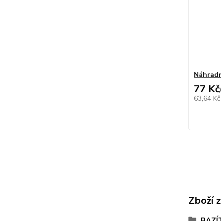
Náhradn
77 Kč
63,64 K
Zboží 
RAZÍ