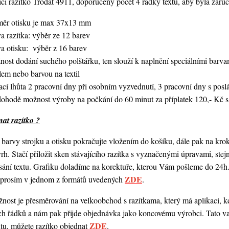
í razítko Trodat 4911, doporučený počet 4 řádky textu,
aby byla zaruč
měr otisku je max 37x13 mm
a razítka: výběr ze 12 barev
va otisku: výběr z 16 barev
nost dodání suchého polštářku, ten slouží k naplnění speciálními bar
lem nebo barvou na textil
ací lhůta 2 pracovní dny při osobním vyzvednutí, 3 pracovní dny s po
dohodě možnost výroby na počkání do 60 minut za příplatek 120,- Kč s
at razítko ?
barvy strojku a otisku pokračujte vložením do košíku, dále pak na kro
vrh. Stačí přiložit sken stávajícího razítka s vyznačenými úpravami, st
ání textu. Grafiku doladíme na korektuře, kterou Vám pošleme do 24h.
ZDE
o prosím v jednom z formátů uvedených
.
ost je přesměrování na velkoobchod s razítkama, který má aplikaci, kde
ch řádků a nám pak přijde objednávka jako koncovému výrobci. Tato va
ZDE
ntu, můžete razítko objednat
.