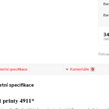
Bar
Bar
34
288
Číslo p
etní specifikace
Komentáře
0
tní specifikace
 printy 4911*