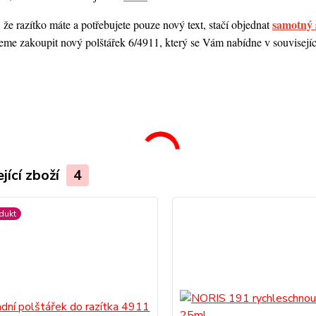
samotný 
 že razítko máte a potřebujete pouze nový text, stačí objednat
me zakoupit nový polštářek 6/4911, který se Vám nabídne v souvisejícím
.
jící zboží
4
dukt