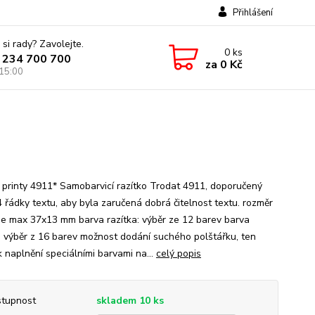
Přihlášení
 si rady? Zavolejte.
0
ks
 234 700 700
za
0 Kč
 15:00
 printy 4911* Samobarvicí razítko Trodat 4911, doporučený
4 řádky textu, aby byla zaručená dobrá čitelnost textu. rozměr
 je max 37x13 mm barva razítka: výběr ze 12 barev barva
: výběr z 16 barev možnost dodání suchého polštářku, ten
k naplnění speciálními barvami na...
celý popis
tupnost
skladem 10 ks