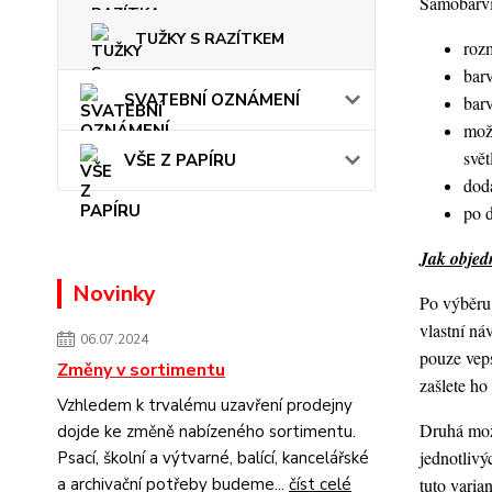
Samobarvic
TUŽKY S RAZÍTKEM
roz
barv
SVATEBNÍ OZNÁMENÍ
bar
mož
svět
VŠE Z PAPÍRU
dod
po 
Jak objedn
Novinky
Po výběru 
vlastní ná
06.07.2024
pouze veps
Změny v sortimentu
zašlete h
Vzhledem k trvalému uzavření prodejny
Druhá možn
dojde ke změně nabízeného sortimentu.
jednotlivý
Psací, školní a výtvarné, balící, kancelářské
a archivační potřeby budeme...
číst celé
tuto varia