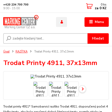
0
ks
+420 234 700 700
za
0 Kč
9:00 - 15:00
Menu
Hledat
Úvod
RAZÍTKA
Trodat Printy 4911, 37x13mm
Trodat Printy 4911, 37x13mm
Trodat printy 4911* Samobarvicí razítko Trodat 4911, doporučený počet 4
řádky textu, aby byla zaručená dobrá čitelnost textu. rozměr otisku je