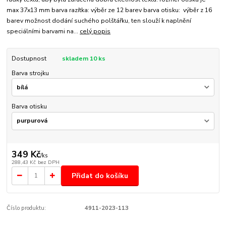
max 37x13 mm barva razítka: výběr ze 12 barev barva otisku: výběr z 16
barev možnost dodání suchého polštářku, ten slouží k naplnění
speciálními barvami na...
celý popis
Dostupnost
skladem 10 ks
Barva strojku
Barva otisku
349 Kč
/
ks
288,43 Kč
bez DPH
Přidat do košíku
Číslo produktu:
4911-2023-113