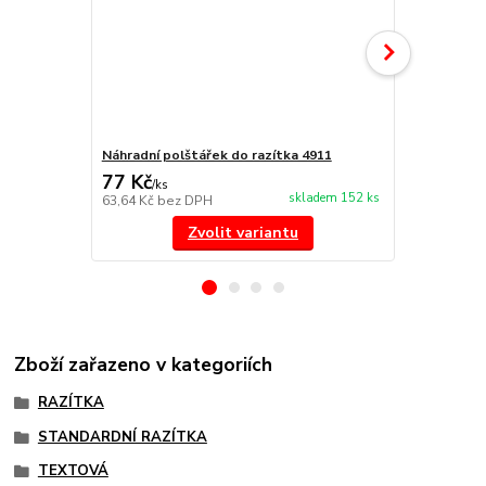
Náhradní polštářek do razítka 4911
NORIS 191 r
77 Kč
297 Kč
/
ks
/
ks
skladem 152 ks
63,64 Kč
bez DPH
245,45 Kč
be
Zvolit variantu
Zboží zařazeno v kategoriích
RAZÍTKA
STANDARDNÍ RAZÍTKA
TEXTOVÁ