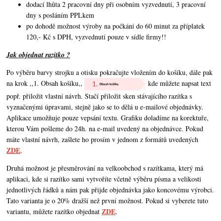
dodací lhůta 2 pracovní dny při osobním vyzvednutí, 3 pracovní
dny s posláním PPLkem
po dohodě možnost výroby na počkání do 60 minut za příplatek
120,- Kč s DPH, vyzvednutí pouze v sídle firmy!!
Jak objednat razítko ?
Po výběru barvy strojku a otisku pokračujte vložením do košíku, dále pak
na krok ,,1. Obsah košíku,,
kde můžete napsat text
popř. přiložit vlastní návrh. Stačí přiložit sken stávajícího razítka s
vyznačenými úpravami, stejně jako se to dělá u e-mailové objednávky.
Aplikace umožňuje pouze vepsání textu. Grafiku doladíme na korektuře,
kterou Vám pošleme do 24h. na e-mail uvedený na objednávce. Pokud
máte vlastní návrh,
zašlete ho prosím v jednom z formátů uvedených
ZDE
.
Druhá možnost je přesměrování na velkoobchod s razítkama, který má
aplikaci, kde si razítko sami vytvoříte včetně výběru písma a velikosti
jednotlivých řádků a nám pak přijde objednávka jako koncovému výrobci.
Tato varianta je o 20% dražší než první možnost. Pokud si vyberete tuto
ZDE
variantu, můžete razítko objednat
.