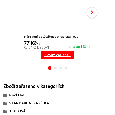
Náhradní polštářek do razítka 4911
NORIS 191 r
77 Kč
297 Kč
/
ks
/
ks
skladem 152 ks
63,64 Kč
bez DPH
245,45 Kč
be
Zvolit variantu
Zboží zařazeno v kategoriích
RAZÍTKA
STANDARDNÍ RAZÍTKA
TEXTOVÁ