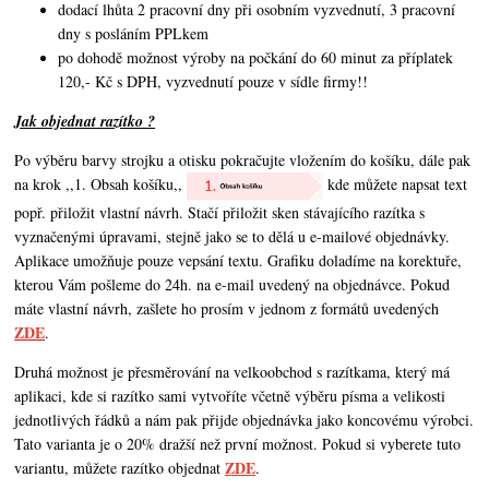
dodací lhůta 2 pracovní dny při osobním vyzvednutí, 3 pracovní
dny s posláním PPLkem
po dohodě možnost výroby na počkání do 60 minut za příplatek
120,- Kč s DPH, vyzvednutí pouze v sídle firmy!!
Jak objednat razítko ?
Po výběru barvy strojku a otisku pokračujte vložením do košíku, dále pak
na krok ,,1. Obsah košíku,,
kde můžete napsat text
popř. přiložit vlastní návrh. Stačí přiložit sken stávajícího razítka s
vyznačenými úpravami, stejně jako se to dělá u e-mailové objednávky.
Aplikace umožňuje pouze vepsání textu. Grafiku doladíme na korektuře,
kterou Vám pošleme do 24h. na e-mail uvedený na objednávce. Pokud
máte vlastní návrh,
zašlete ho prosím v jednom z formátů uvedených
ZDE
.
Druhá možnost je přesměrování na velkoobchod s razítkama, který má
aplikaci, kde si razítko sami vytvoříte včetně výběru písma a velikosti
jednotlivých řádků a nám pak přijde objednávka jako koncovému výrobci.
Tato varianta je o 20% dražší než první možnost. Pokud si vyberete tuto
ZDE
variantu, můžete razítko objednat
.