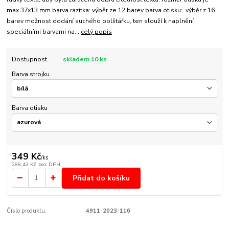
max 37x13 mm barva razítka: výběr ze 12 barev barva otisku: výběr z 16
barev možnost dodání suchého polštářku, ten slouží k naplnění
speciálními barvami na...
celý popis
Dostupnost
skladem 10 ks
Barva strojku
Barva otisku
349 Kč
/
ks
288,43 Kč
bez DPH
Přidat do košíku
Číslo produktu:
4911-2023-116