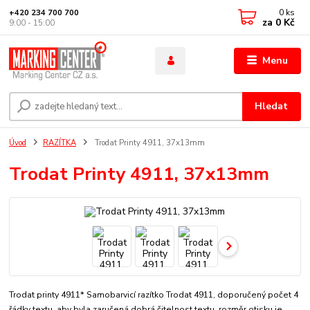
0
ks
+420 234 700 700
za
0 Kč
9:00 - 15:00
Menu
Hledat
Úvod
RAZÍTKA
Trodat Printy 4911, 37x13mm
Trodat Printy 4911, 37x13mm
Trodat printy 4911* Samobarvicí razítko Trodat 4911, doporučený počet 4
řádky textu, aby byla zaručená dobrá čitelnost textu. rozměr otisku je