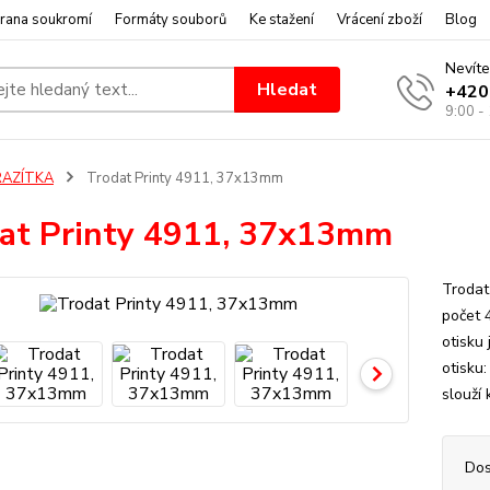
rana soukromí
Formáty souborů
Ke stažení
Vrácení zboží
Blog
Nevíte
Hledat
+420
9:00 -
RAZÍTKA
Trodat Printy 4911, 37x13mm
at Printy 4911, 37x13mm
Trodat
počet 
otisku
otisku
slouží 
Dos