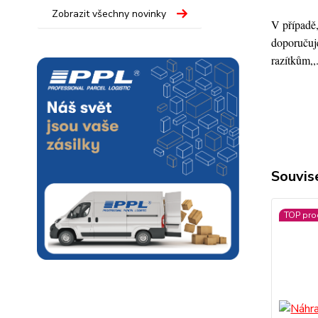
Zobrazit všechny novinky
V případě,
doporučuje
razítkům,,
Souvise
TOP pro