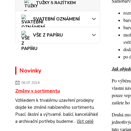
Samobarvic
TUŽKY S RAZÍTKEM
roz
SVATEBNÍ OZNÁMENÍ
barv
bar
mož
VŠE Z PAPÍRU
svět
dod
po 
Jak objedn
Novinky
Po výběru 
06.07.2024
vlastní ná
Změny v sortimentu
pouze veps
Vzhledem k trvalému uzavření prodejny
zašlete h
dojde ke změně nabízeného sortimentu.
Druhá možn
Psací, školní a výtvarné, balící, kancelářské
a archivační potřeby budeme...
číst celé
jednotlivý
tuto varia