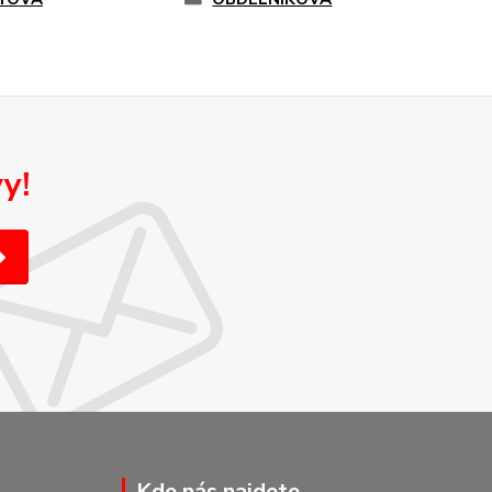
y!
Kde nás najdete