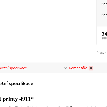
Bar
Bar
34
288
Číslo p
etní specifikace
Komentáře
0
tní specifikace
 printy 4911*