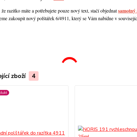
samotný 
 že razítko máte a potřebujete pouze nový text, stačí objednat
me zakoupit nový polštářek 6/4911, který se Vám nabídne v souvisejícím
.
jící zboží
4
dukt