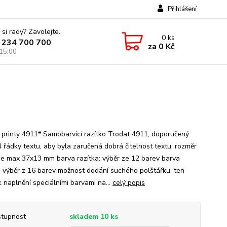
Přihlášení
 si rady? Zavolejte.
0
ks
 234 700 700
za
0 Kč
 15:00
 printy 4911* Samobarvicí razítko Trodat 4911, doporučený
4 řádky textu, aby byla zaručená dobrá čitelnost textu. rozměr
 je max 37x13 mm barva razítka: výběr ze 12 barev barva
: výběr z 16 barev možnost dodání suchého polštářku, ten
k naplnění speciálními barvami na...
celý popis
tupnost
skladem 10 ks