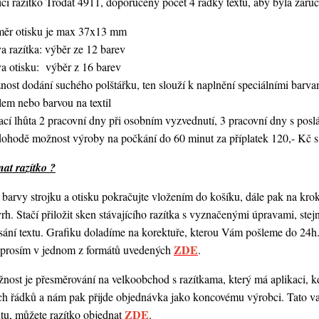
í razítko Trodat 4911, doporučený počet 4 řádky textu,
aby byla zaruč
měr otisku je max 37x13 mm
a razítka: výběr ze 12 barev
va otisku: výběr z 16 barev
nost dodání suchého polštářku, ten slouží k naplnění speciálními bar
lem nebo barvou na textil
ací lhůta 2 pracovní dny při osobním vyzvednutí, 3 pracovní dny s po
dohodě možnost výroby na počkání do 60 minut za příplatek 120,- Kč s
at razítko ?
barvy strojku a otisku pokračujte vložením do košíku, dále pak na kro
vrh. Stačí přiložit sken stávajícího razítka s vyznačenými úpravami, st
ání textu. Grafiku doladíme na korektuře, kterou Vám pošleme do 24h.
ZDE
o prosím v jednom z formátů uvedených
.
ost je přesměrování na velkoobchod s razítkama, který má aplikaci, kde
ch řádků a nám pak přijde objednávka jako koncovému výrobci. Tato va
ZDE
ntu, můžete razítko objednat
.