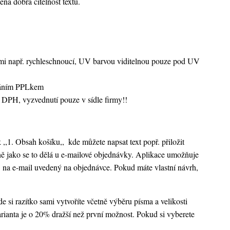
ená dobrá čitelnost textu.
vami např. rychleschnoucí, UV barvou viditelnou pouze pod UV
sláním PPLkem
 DPH, vyzvednutí pouze v sídle firmy!!
k ,,1. Obsah košíku,,
kde můžete napsat text popř. přiložit
ejně jako se to dělá u e-mailové objednávky. Aplikace umožňuje
 na e-mail uvedený na objednávce. Pokud máte vlastní návrh,
 si razítko sami vytvoříte včetně výběru písma a velikosti
rianta je o 20% dražší než první možnost. Pokud si vyberete