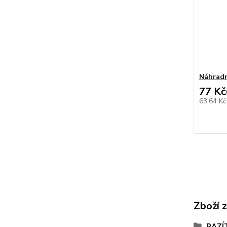
Náhradn
77 Kč
63,64 K
Zboží 
RAZÍ