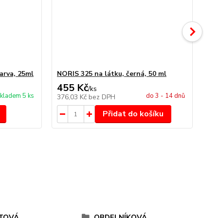
arva, 25ml
NORIS 325 na látku, černá, 50 ml
NO
455 Kč
4
/
ks
kladem 5 ks
do 3 - 14 dnů
376,03 Kč
bez DPH
34
Přidat do košíku
TOVÁ
OBDELNÍKOVÁ