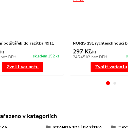
í polštářek do razítka 4911
NORIS 191 rychleschnoucí b
297 Kč
/
ks
/
ks
skladem 152 ks
s
č
bez DPH
245,45 Kč
bez DPH
Zvolit variantu
Zvolit variantu
zařazeno v kategoriích
TKA
STANDARDNÍ RAZÍTKA
TEX